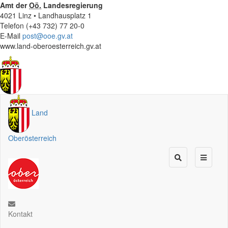
Amt der
Oö.
Landesregierung
4021 Linz • Landhausplatz 1
Telefon (+43 732) 77 20-0
E-Mail
post@ooe.gv.at
www.land-oberoesterreich.gv.at
Land
Oberösterreich
Kontakt