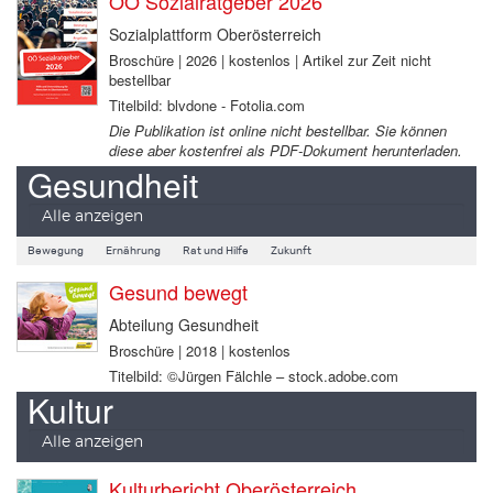
OÖ Sozialratgeber 2026
Sozialplattform Oberösterreich
Broschüre | 2026 | kostenlos | Artikel zur Zeit nicht
bestellbar
Titelbild: blvdone - Fotolia.com
Die Publikation ist online nicht bestellbar. Sie können
diese aber kostenfrei als PDF-Dokument herunterladen.
Gesundheit
Alle anzeigen
Bewegung
Ernährung
Rat und Hilfe
Zukunft
Gesund bewegt
Abteilung Gesundheit
Broschüre | 2018 | kostenlos
Titelbild: ©Jürgen Fälchle – stock.adobe.com
Kultur
Alle anzeigen
Kulturbericht Oberösterreich