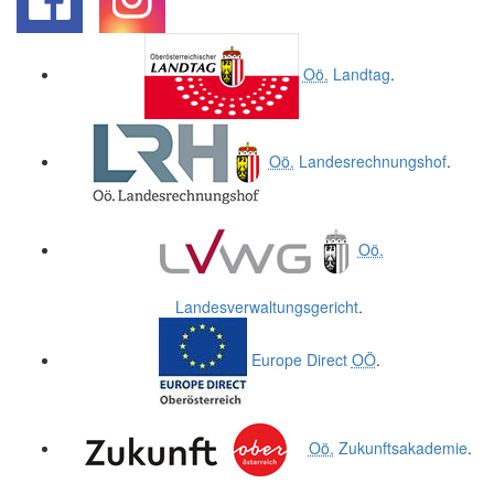
.
.
Oö.
Landtag
.
Oö.
Landesrechnungshof
.
Oö.
Landesverwaltungsgericht
.
Europe Direct
OÖ
.
Oö.
Zukunftsakademie
.