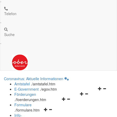
.
Telefon
.
Suche
.
Coronavirus: Aktuelle Informationen
Amtstafel
.
/amtstafel.htm
Navigation
E-Government
.
/egov.htm
Navigationsmenü
öffnen
Förderungen
Navigationsmenü
öffnen
und
.
/foerderungen.htm
öffnen
und
schließen
Formulare
Navigationsmenü
und
schließen
.
/formulare.htm
öffnen
schließen
Info-