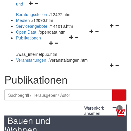
Navigationsmenü
und
und
öffnen
schließen
Beratungsstellen
.
/12427.htm
und
Medien
.
/12090.htm
schließen
Navigation
Serviceangebote
.
/141018.htm
Navigationsmenü
öffnen
Open Data
.
/opendata.htm
Navigationsmenü
öffnen
und
Publikationen
Navigationsmenü
öffnen
und
schließen
öffnen
und
schließen
.
/was_internetpub.htm
und
schließen
Veranstaltungen
.
/veranstaltungen.htm
schließen
Navigation
öffnen
Publikationen
und
schließen
Warenkorb
0
ansehen
Bauen und
Wohnen