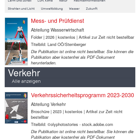
Lärm und Schall
Luft, Klima
Natur
Rechtsinformationen
Strahlen und Licht
Umweltbildung
Wasser
Zukunft
Mess- und Prüfdienst
Abteilung Wasserwirtschaft
Folder | 2026 | kostenlos | Artikel zur Zeit nicht bestellbar
Titelbild: Land OÖ/Sternberger
Die Publikation ist online nicht bestellbar. Sie können die
Publikation aber kostenfrei als PDF-Dokument
herunterladen.
Verkehr
Alle anzeigen
Verkehrssicherheitsprogramm 2023-2030
Abteilung Verkehr
Broschüre | 2023 | kostenlos | Artikel zur Zeit nicht
bestellbar
Titelbild: ©olyphotostories - stock.adobe.com
Die Publikation ist online nicht bestellbar. Sie können die
Publikation aber kostenfrei als PDF-Dokument