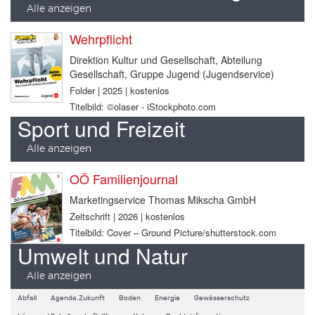
Alle anzeigen
Wehrpflicht
Direktion Kultur und Gesellschaft, Abteilung
Gesellschaft, Gruppe Jugend (Jugendservice)
Folder | 2025 | kostenlos
Titelbild: ©olaser - iStockphoto.com
Sport und Freizeit
Alle anzeigen
OÖ Familienjournal
Marketingservice Thomas Mikscha GmbH
Zeitschrift | 2026 | kostenlos
Titelbild: Cover – Ground Picture/shutterstock.com
Umwelt und Natur
Alle anzeigen
Abfall
Agenda.Zukunft
Boden
Energie
Gewässerschutz