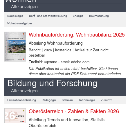
Alle anzeigen
Baubiologie
Dorf- und Stadtentwicklung
Energie
Raumordnung
Wohnbauratgeber
Wohnbauförderung: Wohnbaubilanz 2025
Abteilung Wohnbauförderung
Bericht | 2026 | kostenlos | Artikel zur Zeit nicht
bestellbar
Titelbild: ©jerane - stock.adobe.com
Die Publikation ist online nicht bestellbar. Sie können
diese aber kostenfrei als PDF-Dokument herunterladen.
Bildung und Forschung
Alle anzeigen
Erwachsenenbildung
Pädagogik
Schulen
Technologie
Zukunft
Oberösterreich - Zahlen & Fakten 2026
Abteilung Trends und Innovation, Statistik
Oberösterreich