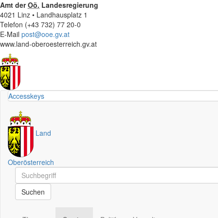
Amt der
Oö.
Landesregierung
4021 Linz • Landhausplatz 1
Telefon (+43 732) 77 20-0
E-Mail
post@ooe.gv.at
www.land-oberoesterreich.gv.at
Accesskeys
Land
Oberösterreich
Schnellsuche
Schnellsuche
Suchen