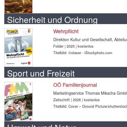
Sicherheit und Ordnung
Wehrpflicht
Direktion Kultur und Gesellschaft, Abtei
Folder | 2025 | kostenlos
Titelbild: ©olaser - iStockphoto.com
Sport und Freizeit
OÖ Familienjournal
Marketingservice Thomas Mikscha Gmb
Zeitschrift | 2026 | kostenlos
Titelbild: Cover – Ground Picture/shuttersto