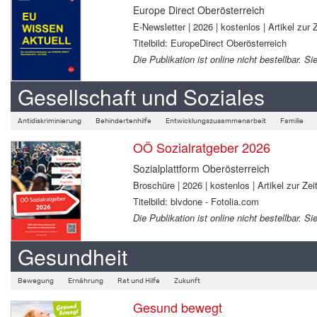
Europe Direct Oberösterreich
E-Newsletter | 2026 | kostenlos | Artikel zur Z
Titelbild: EuropeDirect Oberösterreich
Die Publikation ist online nicht bestellbar.
Gesellschaft und Soziales
Antidiskriminierung
Behindertenhilfe
Entwicklungszusammenarbeit
Familie
OÖ Sozialratgeber 2026
Sozialplattform Oberösterreich
Broschüre | 2026 | kostenlos | Artikel zur Zeit
Titelbild: blvdone - Fotolia.com
Die Publikation ist online nicht bestellbar.
Gesundheit
Bewegung
Ernährung
Rat und Hilfe
Zukunft
Gesund bewegt