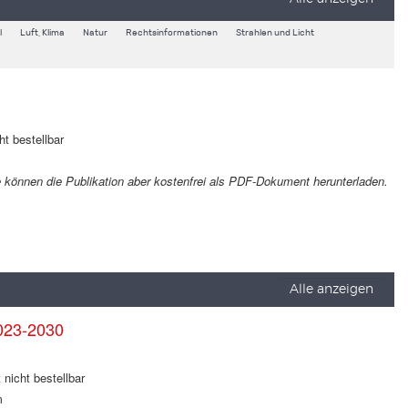
l
Luft, Klima
Natur
Rechtsinformationen
Strahlen und Licht
ht bestellbar
Sie können die Publikation aber kostenfrei als PDF-Dokument herunterladen.
Alle anzeigen
023-2030
 nicht bestellbar
m