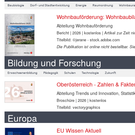
Baubiologie
Dorf- und Stadtentwicklung
Energie
Raumordnung
Wohnbaura
Wohnbauförderung: Wohnbaubil
Abteilung Wohnbauförderung
Bericht | 2026 | kostenlos | Artikel zur Zeit ni
Titelbild: ©jerane - stock.adobe.com
Die Publikation ist online nicht bestellbar.
Bildung und Forschung
Erwachsenenbildung
Pädagogik
Schulen
Technologie
Zukunft
Oberösterreich - Zahlen & Fakt
Abteilung Trends und Innovation, Statisti
Broschüre | 2026 | kostenlos
Titelbild: vectorygraphics
Europa
EU Wissen Aktuell