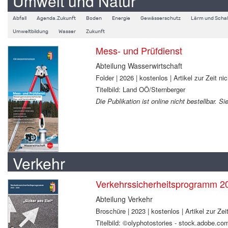
Umwelt und Natur
Abfall
Agenda.Zukunft
Boden
Energie
Gewässerschutz
Lärm und Schal
Umweltbildung
Wasser
Zukunft
Mess- und Prüfdienst
Abteilung Wasserwirtschaft
Folder | 2026 | kostenlos | Artikel zur Zeit nic
Titelbild: Land OÖ/Sternberger
Die Publikation ist online nicht bestellbar. 
Verkehr
Verkehrssicherheitsprogramm 2
Abteilung Verkehr
Broschüre | 2023 | kostenlos | Artikel zur Zeit
Titelbild: ©olyphotostories - stock.adobe.co