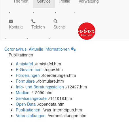
Themen
Service
Politik
Verwaltung
.
.
.
.
Kontakt
Telefon
Suche
.
.
.
Coronavirus: Aktuelle Informationen
Publikationen
Amtstafel
.
/amtstafel.htm
E-Government
.
/egov.htm
Förderungen
.
/foerderungen.htm
Formulare
.
/formulare.htm
Info- und Beratungsstellen
.
/12427.htm
Medien
.
/12090.htm
Serviceangebote
.
/141018.htm
Open Data
.
/opendata.htm
Publikationen
.
/was_internetpub.htm
Veranstaltungen
.
/veranstaltungen.htm