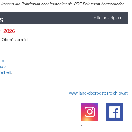
Sie können die Publikation aber kostenfrei als PDF-Dokument herunterladen.
s
Alle anzeigen
en 2026
k Oberösterreich
um
.
hutz
.
reiheit
.
www.land-oberoesterreich.gv.at
.
.