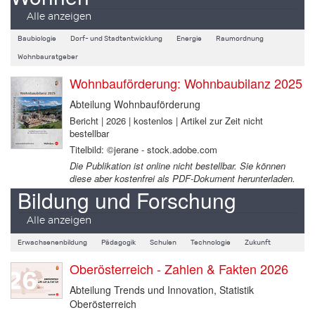
Alle anzeigen
Baubiologie
Dorf- und Stadtentwicklung
Energie
Raumordnung
Wohnbauratgeber
Wohnbauförderung: Wohnbaubilanz 2025
Abteilung Wohnbauförderung
Bericht | 2026 | kostenlos | Artikel zur Zeit nicht
bestellbar
Titelbild: ©jerane - stock.adobe.com
Die Publikation ist online nicht bestellbar. Sie können
diese aber kostenfrei als PDF-Dokument herunterladen.
Bildung und Forschung
Alle anzeigen
Erwachsenenbildung
Pädagogik
Schulen
Technologie
Zukunft
Oberösterreich - Zahlen & Fakten 2026
Abteilung Trends und Innovation, Statistik
Oberösterreich