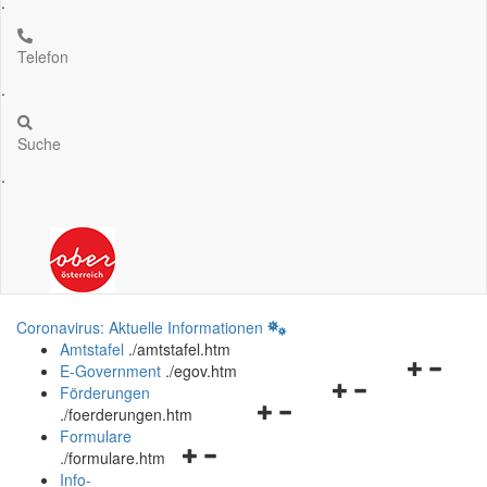
.
Telefon
.
Suche
.
Coronavirus: Aktuelle Informationen
Amtstafel
.
/amtstafel.htm
Navigation
E-Government
.
/egov.htm
Navigationsmenü
öffnen
Förderungen
Navigationsmenü
öffnen
und
.
/foerderungen.htm
öffnen
und
schließen
Formulare
Navigationsmenü
und
schließen
.
/formulare.htm
öffnen
schließen
Info-