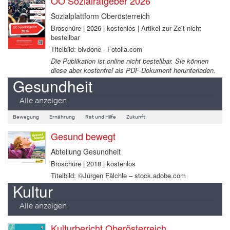
OÖ Sozialratgeber 2026
Sozialplattform Oberösterreich
Broschüre | 2026 | kostenlos | Artikel zur Zeit nicht
bestellbar
Titelbild: blvdone - Fotolia.com
Die Publikation ist online nicht bestellbar. Sie können
diese aber kostenfrei als PDF-Dokument herunterladen.
Gesundheit
Alle anzeigen
Bewegung
Ernährung
Rat und Hilfe
Zukunft
Gesund bewegt
Abteilung Gesundheit
Broschüre | 2018 | kostenlos
Titelbild: ©Jürgen Fälchle – stock.adobe.com
Kultur
Alle anzeigen
Kulturbericht Oberösterreich