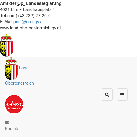
Amt der
Oö.
Landesregierung
4021 Linz • Landhausplatz 1
Telefon (+43 732) 77 20-0
E-Mail
post@ooe.gv.at
www.land-oberoesterreich.gv.at
Land
Oberösterreich
Kontakt