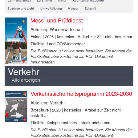
Lärm und Schall
Luft, Klima
Natur
Rechtsinformationen
Strahlen und Licht
Umweltbildung
Wasser
Zukunft
Mess- und Prüfdienst
Abteilung Wasserwirtschaft
Folder | 2026 | kostenlos | Artikel zur Zeit nicht bestellbar
Titelbild: Land OÖ/Sternberger
Die Publikation ist online nicht bestellbar. Sie können die
Publikation aber kostenfrei als PDF-Dokument
herunterladen.
Verkehr
Alle anzeigen
Verkehrssicherheitsprogramm 2023-2030
Abteilung Verkehr
Broschüre | 2023 | kostenlos | Artikel zur Zeit nicht
bestellbar
Titelbild: ©olyphotostories - stock.adobe.com
Die Publikation ist online nicht bestellbar. Sie können die
Publikation aber kostenfrei als PDF-Dokument