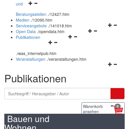
Navigationsmenü
und
und
öffnen
schließen
Beratungsstellen
.
/12427.htm
und
Medien
.
/12090.htm
schließen
Navigation
Serviceangebote
.
/141018.htm
Navigationsmenü
öffnen
Open Data
.
/opendata.htm
Navigationsmenü
öffnen
und
Publikationen
Navigationsmenü
öffnen
und
schließen
öffnen
und
schließen
.
/was_internetpub.htm
und
schließen
Veranstaltungen
.
/veranstaltungen.htm
schließen
Navigation
öffnen
Publikationen
und
schließen
Warenkorb
0
ansehen
Bauen und
Wohnen