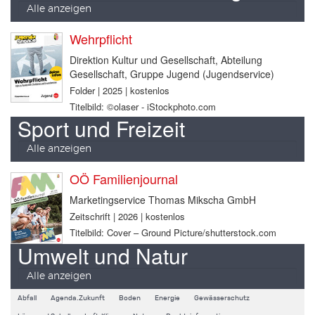
Alle anzeigen
Wehrpflicht
Direktion Kultur und Gesellschaft, Abteilung
Gesellschaft, Gruppe Jugend (Jugendservice)
Folder | 2025 | kostenlos
Titelbild: ©olaser - iStockphoto.com
Sport und Freizeit
Alle anzeigen
OÖ Familienjournal
Marketingservice Thomas Mikscha GmbH
Zeitschrift | 2026 | kostenlos
Titelbild: Cover – Ground Picture/shutterstock.com
Umwelt und Natur
Alle anzeigen
Abfall
Agenda.Zukunft
Boden
Energie
Gewässerschutz