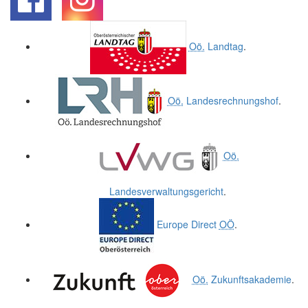
.
.
Oö.
Landtag
.
Oö.
Landesrechnungshof
.
Oö.
Landesverwaltungsgericht
.
Europe Direct
OÖ
.
Oö.
Zukunftsakademie
.