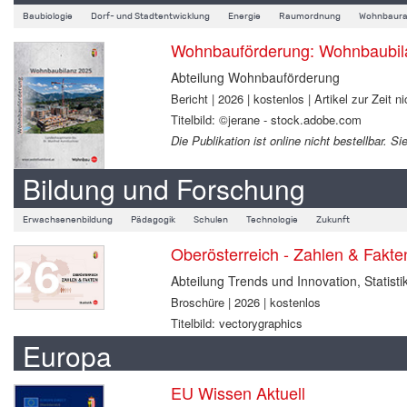
Baubiologie
Dorf- und Stadtentwicklung
Energie
Raumordnung
Wohnbaura
Wohnbauförderung: Wohnbaubil
Abteilung Wohnbauförderung
Bericht | 2026 | kostenlos | Artikel zur Zeit ni
Titelbild: ©jerane - stock.adobe.com
Die Publikation ist online nicht bestellbar.
Bildung und Forschung
Erwachsenenbildung
Pädagogik
Schulen
Technologie
Zukunft
Oberösterreich - Zahlen & Fakt
Abteilung Trends und Innovation, Statisti
Broschüre | 2026 | kostenlos
Titelbild: vectorygraphics
Europa
EU Wissen Aktuell