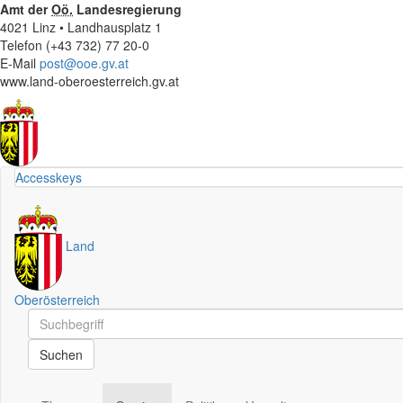
Amt der
Oö.
Landesregierung
4021 Linz • Landhausplatz 1
Telefon (+43 732) 77 20-0
E-Mail
post@ooe.gv.at
www.land-oberoesterreich.gv.at
Accesskeys
Land
Oberösterreich
Schnellsuche
Schnellsuche
Suchen