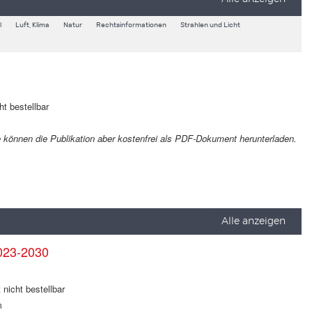
l
Luft, Klima
Natur
Rechtsinformationen
Strahlen und Licht
ht bestellbar
Sie können die Publikation aber kostenfrei als PDF-Dokument herunterladen.
Alle anzeigen
023-2030
 nicht bestellbar
m