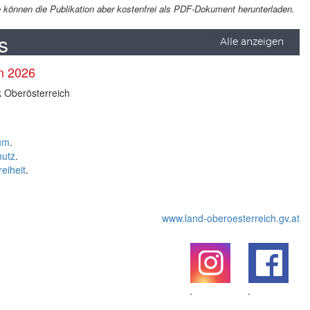
Sie können die Publikation aber kostenfrei als PDF-Dokument herunterladen.
s
Alle anzeigen
en 2026
k Oberösterreich
um
.
hutz
.
reiheit
.
www.land-oberoesterreich.gv.at
.
.