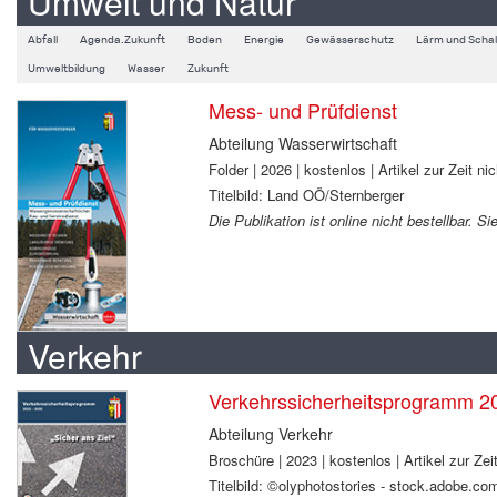
Umwelt und Natur
Abfall
Agenda.Zukunft
Boden
Energie
Gewässerschutz
Lärm und Schal
Umweltbildung
Wasser
Zukunft
Mess- und Prüfdienst
Abteilung Wasserwirtschaft
Folder | 2026 | kostenlos | Artikel zur Zeit nic
Titelbild: Land OÖ/Sternberger
Die Publikation ist online nicht bestellbar. 
Verkehr
Verkehrssicherheitsprogramm 2
Abteilung Verkehr
Broschüre | 2023 | kostenlos | Artikel zur Zeit
Titelbild: ©olyphotostories - stock.adobe.co