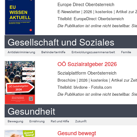
Europe Direct Oberösterreich
E-Newsletter | 2026 | kostenlos | Artikel zur Z
Titelbild: EuropeDirect Oberösterreich
Die Publikation ist online nicht bestellbar.
Gesellschaft und Soziales
Antidiskriminierung
Behindertenhilfe
Entwicklungszusammenarbeit
Familie
OÖ Sozialratgeber 2026
Sozialplattform Oberösterreich
Broschüre | 2026 | kostenlos | Artikel zur Zeit
Titelbild: blvdone - Fotolia.com
Die Publikation ist online nicht bestellbar.
Gesundheit
Bewegung
Ernährung
Rat und Hilfe
Zukunft
Gesund bewegt