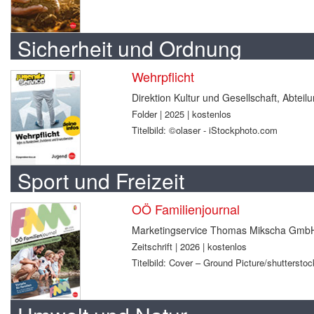
Sicherheit und Ordnung
Wehrpflicht
Direktion Kultur und Gesellschaft, Abtei
Folder | 2025 | kostenlos
Titelbild: ©olaser - iStockphoto.com
Sport und Freizeit
OÖ Familienjournal
Marketingservice Thomas Mikscha Gmb
Zeitschrift | 2026 | kostenlos
Titelbild: Cover – Ground Picture/shuttersto