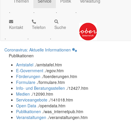
Themen
Service
Politik
Verwaltung
.
.
.
.
Kontakt
Telefon
Suche
.
.
.
Coronavirus: Aktuelle Informationen
Publikationen
Amtstafel
.
/amtstafel.htm
E-Government
.
/egov.htm
Förderungen
.
/foerderungen.htm
Formulare
.
/formulare.htm
Info- und Beratungsstellen
.
/12427.htm
Medien
.
/12090.htm
Serviceangebote
.
/141018.htm
Open Data
.
/opendata.htm
Publikationen
.
/was_internetpub.htm
Veranstaltungen
.
/veranstaltungen.htm