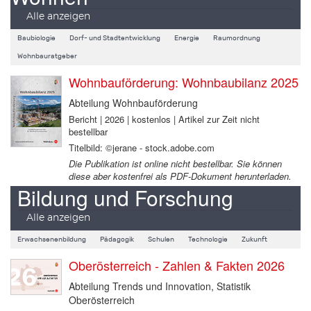
Alle anzeigen
Baubiologie
Dorf- und Stadtentwicklung
Energie
Raumordnung
Wohnbauratgeber
Wohnbauförderung: Wohnbaubilanz 2025
Abteilung Wohnbauförderung
Bericht | 2026 | kostenlos | Artikel zur Zeit nicht
bestellbar
Titelbild: ©jerane - stock.adobe.com
Die Publikation ist online nicht bestellbar. Sie können
diese aber kostenfrei als PDF-Dokument herunterladen.
Bildung und Forschung
Alle anzeigen
Erwachsenenbildung
Pädagogik
Schulen
Technologie
Zukunft
Oberösterreich - Zahlen & Fakten 2026
Abteilung Trends und Innovation, Statistik
Oberösterreich