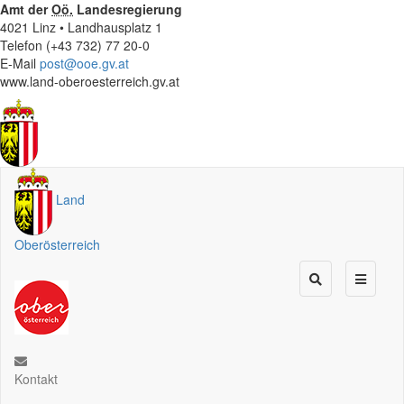
Amt der
Oö.
Landesregierung
4021 Linz • Landhausplatz 1
Telefon (+43 732) 77 20-0
E-Mail
post@ooe.gv.at
www.land-oberoesterreich.gv.at
Land
Oberösterreich
Kontakt