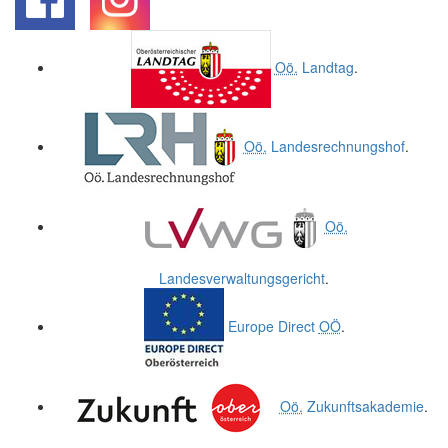
.
.
Oö.
Landtag
.
Oö.
Landesrechnungshof
.
Oö.
Landesverwaltungsgericht
.
Europe Direct
OÖ
.
Oö.
Zukunftsakademie
.