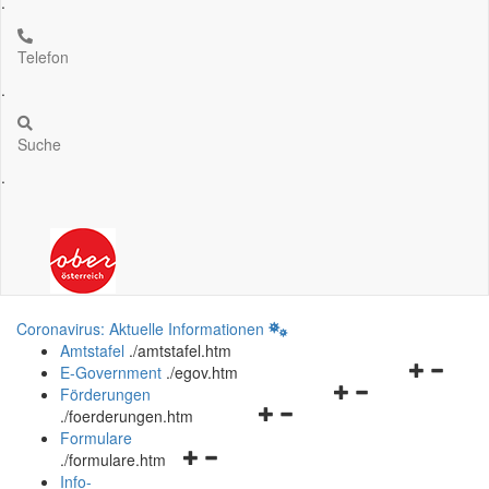
.
Telefon
.
Suche
.
Coronavirus: Aktuelle Informationen
Amtstafel
.
/amtstafel.htm
Navigation
E-Government
.
/egov.htm
Navigationsmenü
öffnen
Förderungen
Navigationsmenü
öffnen
und
.
/foerderungen.htm
öffnen
und
schließen
Formulare
Navigationsmenü
und
schließen
.
/formulare.htm
öffnen
schließen
Info-