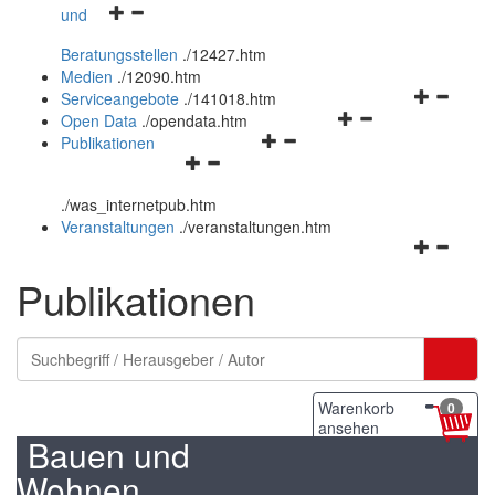
Navigationsmenü
und
und
öffnen
schließen
Beratungsstellen
.
/12427.htm
und
Medien
.
/12090.htm
schließen
Navigation
Serviceangebote
.
/141018.htm
Navigationsmenü
öffnen
Open Data
.
/opendata.htm
Navigationsmenü
öffnen
und
Publikationen
Navigationsmenü
öffnen
und
schließen
öffnen
und
schließen
.
/was_internetpub.htm
und
schließen
Veranstaltungen
.
/veranstaltungen.htm
schließen
Navigation
öffnen
Publikationen
und
schließen
Warenkorb
0
ansehen
Bauen und
Wohnen