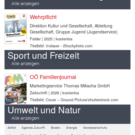
Alle anzeigen
Wehrpflicht
Direktion Kultur und Gesellschaft, Abteilung
Gesellschaft, Gruppe Jugend (Jugendservice)
Folder | 2025 | kostenlos
Titelbild: ©olaser - iStockphoto.com
Sport und Freizeit
Alle anzeigen
OÖ Familienjournal
Marketingservice Thomas Mikscha GmbH
Zeitschrift | 2026 | kostenlos
Titelbild: Cover – Ground Picture/shutterstock.com
Umwelt und Natur
Alle anzeigen
Abfall
Agenda.Zukunft
Boden
Energie
Gewässerschutz