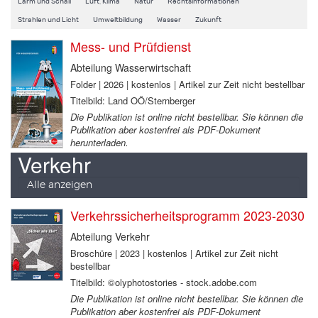
Lärm und Schall
Luft, Klima
Natur
Rechtsinformationen
Strahlen und Licht
Umweltbildung
Wasser
Zukunft
Mess- und Prüfdienst
Abteilung Wasserwirtschaft
Folder | 2026 | kostenlos | Artikel zur Zeit nicht bestellbar
Titelbild: Land OÖ/Sternberger
Die Publikation ist online nicht bestellbar. Sie können die
Publikation aber kostenfrei als PDF-Dokument
herunterladen.
Verkehr
Alle anzeigen
Verkehrssicherheitsprogramm 2023-2030
Abteilung Verkehr
Broschüre | 2023 | kostenlos | Artikel zur Zeit nicht
bestellbar
Titelbild: ©olyphotostories - stock.adobe.com
Die Publikation ist online nicht bestellbar. Sie können die
Publikation aber kostenfrei als PDF-Dokument