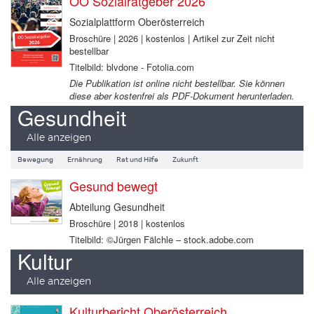
OÖ Sozialratgeber 2026
Sozialplattform Oberösterreich
Broschüre | 2026 | kostenlos | Artikel zur Zeit nicht
bestellbar
Titelbild: blvdone - Fotolia.com
Die Publikation ist online nicht bestellbar. Sie können
diese aber kostenfrei als PDF-Dokument herunterladen.
Gesundheit
Alle anzeigen
Bewegung
Ernährung
Rat und Hilfe
Zukunft
Gesund bewegt
Abteilung Gesundheit
Broschüre | 2018 | kostenlos
Titelbild: ©Jürgen Fälchle – stock.adobe.com
Kultur
Alle anzeigen
Kulturbericht Oberösterreich