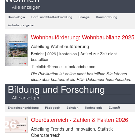
Alle anzeigen
Baubiologie
Dorf- und Stadtentwicklung
Energie
Raumordnung
Wohnbauratgeber
Wohnbauförderung: Wohnbaubilanz 2025
Abteilung Wohnbauförderung
Bericht | 2026 | kostenlos | Artikel zur Zeit nicht
bestellbar
Titelbild: ©jerane - stock.adobe.com
Die Publikation ist online nicht bestellbar. Sie können
diese aber kostenfrei als PDF-Dokument herunterladen.
Bildung und Forschung
Alle anzeigen
Erwachsenenbildung
Pädagogik
Schulen
Technologie
Zukunft
Oberösterreich - Zahlen & Fakten 2026
Abteilung Trends und Innovation, Statistik
Oberösterreich