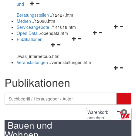
Navigationsmenü
und
und
öffnen
schließen
Beratungsstellen
.
/12427.htm
und
Medien
.
/12090.htm
schließen
Navigation
Serviceangebote
.
/141018.htm
Navigationsmenü
öffnen
Open Data
.
/opendata.htm
Navigationsmenü
öffnen
und
Publikationen
Navigationsmenü
öffnen
und
schließen
öffnen
und
schließen
.
/was_internetpub.htm
und
schließen
Veranstaltungen
.
/veranstaltungen.htm
schließen
Navigation
öffnen
Publikationen
und
schließen
Warenkorb
0
ansehen
Bauen und
Wohnen