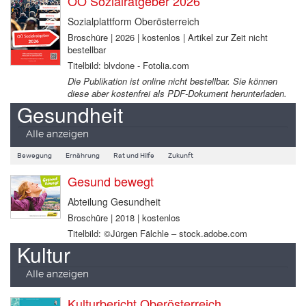
OÖ Sozialratgeber 2026
Sozialplattform Oberösterreich
Broschüre | 2026 | kostenlos | Artikel zur Zeit nicht
bestellbar
Titelbild: blvdone - Fotolia.com
Die Publikation ist online nicht bestellbar. Sie können
diese aber kostenfrei als PDF-Dokument herunterladen.
Gesundheit
Alle anzeigen
Bewegung
Ernährung
Rat und Hilfe
Zukunft
Gesund bewegt
Abteilung Gesundheit
Broschüre | 2018 | kostenlos
Titelbild: ©Jürgen Fälchle – stock.adobe.com
Kultur
Alle anzeigen
Kulturbericht Oberösterreich