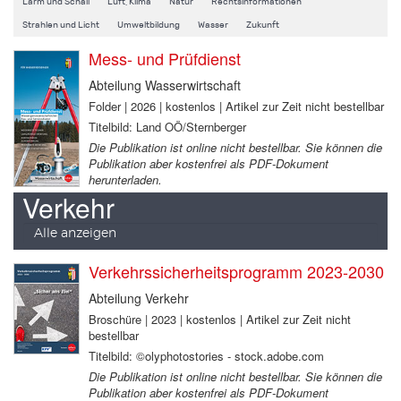
Lärm und Schall
Luft, Klima
Natur
Rechtsinformationen
Strahlen und Licht
Umweltbildung
Wasser
Zukunft
Mess- und Prüfdienst
Abteilung Wasserwirtschaft
Folder | 2026 | kostenlos | Artikel zur Zeit nicht bestellbar
Titelbild: Land OÖ/Sternberger
Die Publikation ist online nicht bestellbar. Sie können die
Publikation aber kostenfrei als PDF-Dokument
herunterladen.
Verkehr
Alle anzeigen
Verkehrssicherheitsprogramm 2023-2030
Abteilung Verkehr
Broschüre | 2023 | kostenlos | Artikel zur Zeit nicht
bestellbar
Titelbild: ©olyphotostories - stock.adobe.com
Die Publikation ist online nicht bestellbar. Sie können die
Publikation aber kostenfrei als PDF-Dokument