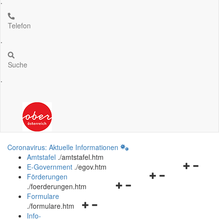
.
Telefon
.
Suche
.
Coronavirus: Aktuelle Informationen
Amtstafel
.
/amtstafel.htm
Navigation
E-Government
.
/egov.htm
Navigationsmenü
öffnen
Förderungen
Navigationsmenü
öffnen
und
.
/foerderungen.htm
öffnen
und
schließen
Formulare
Navigationsmenü
und
schließen
.
/formulare.htm
öffnen
schließen
Info-