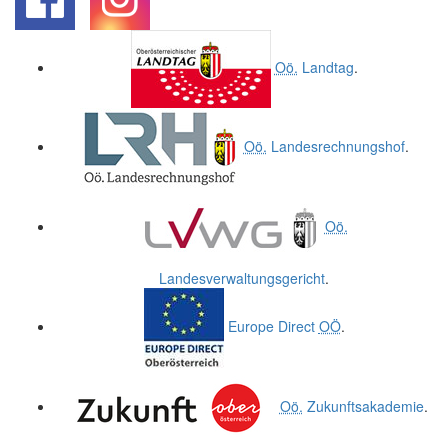
.
.
Oö.
Landtag
.
Oö.
Landesrechnungshof
.
Oö.
Landesverwaltungsgericht
.
Europe Direct
OÖ
.
Oö.
Zukunftsakademie
.