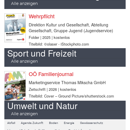
Alle anzeigen
Wehrpflicht
Direktion Kultur und Gesellschaft, Abteilung
Gesellschaft, Gruppe Jugend (Jugendservice)
Folder | 2025 | kostenlos
Titelbild: ©olaser - iStockphoto.com
Sport und Freizeit
Alle anzeigen
OÖ Familienjournal
Marketingservice Thomas Mikscha GmbH
Zeitschrift | 2026 | kostenlos
Titelbild: Cover – Ground Picture/shutterstock.com
Umwelt und Natur
Alle anzeigen
Abfall
Agenda.Zukunft
Boden
Energie
Gewässerschutz