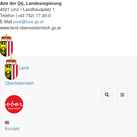
Amt der
Oö.
Landesregierung
4021 Linz • Landhausplatz 1
Telefon (+43 732) 77 20-0
E-Mail
post@ooe.gv.at
www.land-oberoesterreich.gv.at
Land
Oberösterreich
Kontakt