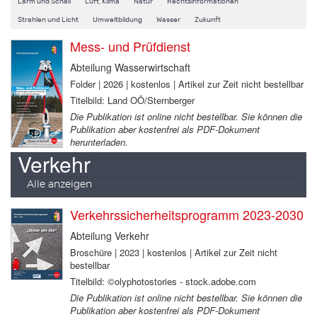
Lärm und Schall
Luft, Klima
Natur
Rechtsinformationen
Strahlen und Licht
Umweltbildung
Wasser
Zukunft
Mess- und Prüfdienst
Abteilung Wasserwirtschaft
Folder | 2026 | kostenlos | Artikel zur Zeit nicht bestellbar
Titelbild: Land OÖ/Sternberger
Die Publikation ist online nicht bestellbar. Sie können die
Publikation aber kostenfrei als PDF-Dokument
herunterladen.
Verkehr
Alle anzeigen
Verkehrssicherheitsprogramm 2023-2030
Abteilung Verkehr
Broschüre | 2023 | kostenlos | Artikel zur Zeit nicht
bestellbar
Titelbild: ©olyphotostories - stock.adobe.com
Die Publikation ist online nicht bestellbar. Sie können die
Publikation aber kostenfrei als PDF-Dokument