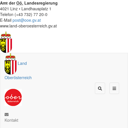
Amt der
Oö.
Landesregierung
4021 Linz • Landhausplatz 1
Telefon (+43 732) 77 20-0
E-Mail
post@ooe.gv.at
www.land-oberoesterreich.gv.at
Land
Oberösterreich
Kontakt