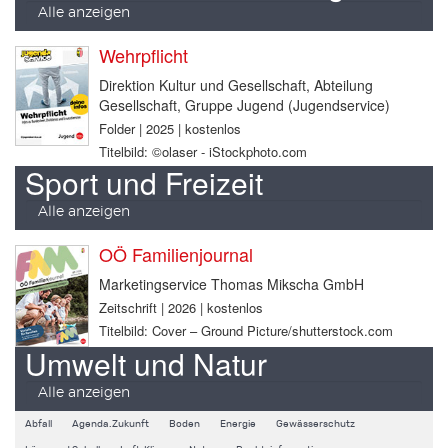
Alle anzeigen
Wehrpflicht
Direktion Kultur und Gesellschaft, Abteilung
Gesellschaft, Gruppe Jugend (Jugendservice)
Folder | 2025 | kostenlos
Titelbild: ©olaser - iStockphoto.com
Sport und Freizeit
Alle anzeigen
OÖ Familienjournal
Marketingservice Thomas Mikscha GmbH
Zeitschrift | 2026 | kostenlos
Titelbild: Cover – Ground Picture/shutterstock.com
Umwelt und Natur
Alle anzeigen
Abfall
Agenda.Zukunft
Boden
Energie
Gewässerschutz