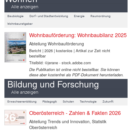
Alle anzeigen
Baubiologie
Dorf- und Stadtentwicklung
Energie
Raumordnung
Wohnbauratgeber
Wohnbauförderung: Wohnbaubilanz 2025
Abteilung Wohnbauförderung
Bericht | 2026 | kostenlos | Artikel zur Zeit nicht
bestellbar
Titelbild: ©jerane - stock.adobe.com
Die Publikation ist online nicht bestellbar. Sie können
diese aber kostenfrei als PDF-Dokument herunterladen.
Bildung und Forschung
Alle anzeigen
Erwachsenenbildung
Pädagogik
Schulen
Technologie
Zukunft
Oberösterreich - Zahlen & Fakten 2026
Abteilung Trends und Innovation, Statistik
Oberösterreich