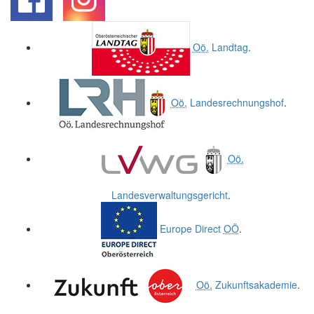
.
.
Oö.
Landtag
.
Oö.
Landesrechnungshof
.
Oö.
Landesverwaltungsgericht
.
Europe Direct
OÖ
.
Oö.
Zukunftsakademie
.