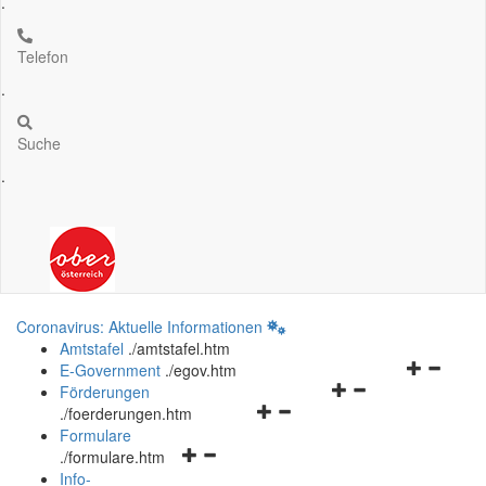
.
Telefon
.
Suche
.
Coronavirus: Aktuelle Informationen
Amtstafel
.
/amtstafel.htm
Navigation
E-Government
.
/egov.htm
Navigationsmenü
öffnen
Förderungen
Navigationsmenü
öffnen
und
.
/foerderungen.htm
öffnen
und
schließen
Formulare
Navigationsmenü
und
schließen
.
/formulare.htm
öffnen
schließen
Info-