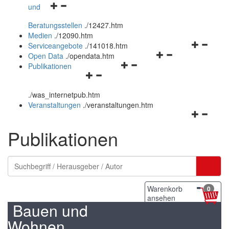
Navigationsmenü
und
und
öffnen
schließen
Beratungsstellen
.
/12427.htm
und
Medien
.
/12090.htm
schließen
Navigation
Serviceangebote
.
/141018.htm
Navigationsmenü
öffnen
Open Data
.
/opendata.htm
Navigationsmenü
öffnen
und
Publikationen
Navigationsmenü
öffnen
und
schließen
öffnen
und
schließen
.
/was_internetpub.htm
und
schließen
Veranstaltungen
.
/veranstaltungen.htm
schließen
Navigation
öffnen
Publikationen
und
schließen
Warenkorb
0
ansehen
Bauen und
Wohnen