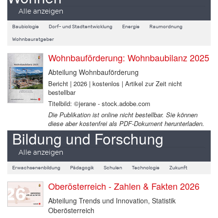
Alle anzeigen
Baubiologie
Dorf- und Stadtentwicklung
Energie
Raumordnung
Wohnbauratgeber
Wohnbauförderung: Wohnbaubilanz 2025
Abteilung Wohnbauförderung
Bericht | 2026 | kostenlos | Artikel zur Zeit nicht
bestellbar
Titelbild: ©jerane - stock.adobe.com
Die Publikation ist online nicht bestellbar. Sie können
diese aber kostenfrei als PDF-Dokument herunterladen.
Bildung und Forschung
Alle anzeigen
Erwachsenenbildung
Pädagogik
Schulen
Technologie
Zukunft
Oberösterreich - Zahlen & Fakten 2026
Abteilung Trends und Innovation, Statistik
Oberösterreich