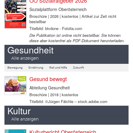
OÖ Sozialratgeber 2026
Sozialplattform Oberösterreich
Broschüre | 2026 | kostenlos | Artikel zur Zeit nicht
bestellbar
Titelbild: blvdone - Fotolia.com
Die Publikation ist online nicht bestellbar. Sie können
diese aber kostenfrei als PDF-Dokument herunterladen.
Gesundheit
Alle anzeigen
Bewegung
Ernährung
Rat und Hilfe
Zukunft
Gesund bewegt
Abteilung Gesundheit
Broschüre | 2018 | kostenlos
Titelbild: ©Jürgen Fälchle – stock.adobe.com
Kultur
Alle anzeigen
Kulturbericht Oberösterreich