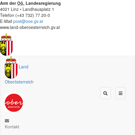
Amt der
Oö.
Landesregierung
4021 Linz • Landhausplatz 1
Telefon (+43 732) 77 20-0
E-Mail
post@ooe.gv.at
www.land-oberoesterreich.gv.at
Land
Oberösterreich
Kontakt