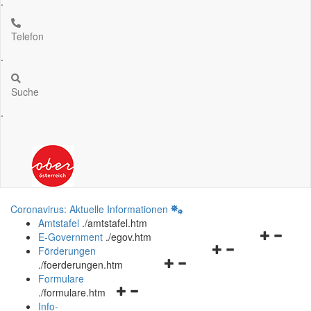
.
Telefon
.
Suche
.
Coronavirus: Aktuelle Informationen
Amtstafel
.
/amtstafel.htm
Navigation
E-Government
.
/egov.htm
Navigationsmenü
öffnen
Förderungen
Navigationsmenü
öffnen
und
.
/foerderungen.htm
öffnen
und
schließen
Formulare
Navigationsmenü
und
schließen
.
/formulare.htm
öffnen
schließen
Info-