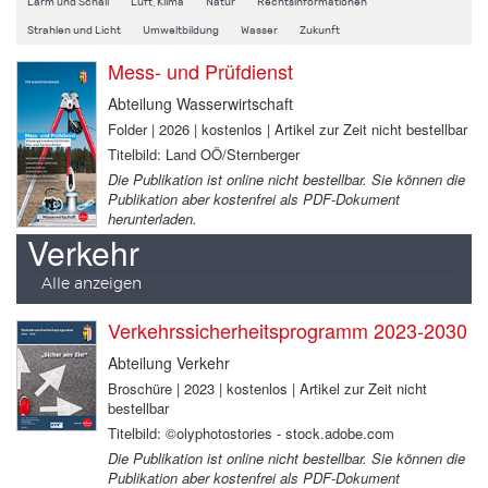
Lärm und Schall
Luft, Klima
Natur
Rechtsinformationen
Strahlen und Licht
Umweltbildung
Wasser
Zukunft
Mess- und Prüfdienst
Abteilung Wasserwirtschaft
Folder | 2026 | kostenlos | Artikel zur Zeit nicht bestellbar
Titelbild: Land OÖ/Sternberger
Die Publikation ist online nicht bestellbar. Sie können die
Publikation aber kostenfrei als PDF-Dokument
herunterladen.
Verkehr
Alle anzeigen
Verkehrssicherheitsprogramm 2023-2030
Abteilung Verkehr
Broschüre | 2023 | kostenlos | Artikel zur Zeit nicht
bestellbar
Titelbild: ©olyphotostories - stock.adobe.com
Die Publikation ist online nicht bestellbar. Sie können die
Publikation aber kostenfrei als PDF-Dokument