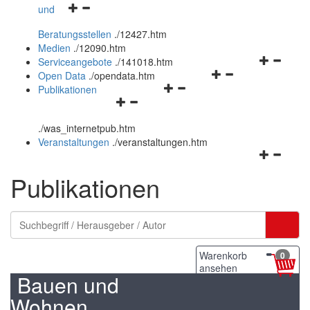
Navigationsmenü
und
und
öffnen
schließen
Beratungsstellen
.
/12427.htm
und
Medien
.
/12090.htm
schließen
Navigation
Serviceangebote
.
/141018.htm
Navigationsmenü
öffnen
Open Data
.
/opendata.htm
Navigationsmenü
öffnen
und
Publikationen
Navigationsmenü
öffnen
und
schließen
öffnen
und
schließen
.
/was_internetpub.htm
und
schließen
Veranstaltungen
.
/veranstaltungen.htm
schließen
Navigation
öffnen
Publikationen
und
schließen
Warenkorb
0
ansehen
Bauen und
Wohnen