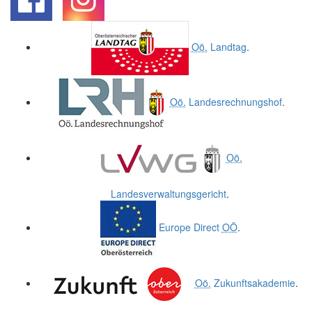
.
.
Oö.
Landtag
.
Oö.
Landesrechnungshof
.
Oö.
Landesverwaltungsgericht
.
Europe Direct
OÖ
.
Oö.
Zukunftsakademie
.