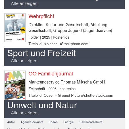
Alle anzeigen
Wehrpflicht
Direktion Kultur und Gesellschaft, Abteilung
Gesellschaft, Gruppe Jugend (Jugendservice)
Folder | 2025 | kostenlos
Titelbild: ©olaser - iStockphoto.com
Sport und Freizeit
Alle anzeigen
OÖ Familienjournal
Marketingservice Thomas Mikscha GmbH
Zeitschrift | 2026 | kostenlos
Titelbild: Cover – Ground Picture/shutterstock.com
Umwelt und Natur
Alle anzeigen
Abfall
Agenda.Zukunft
Boden
Energie
Gewässerschutz