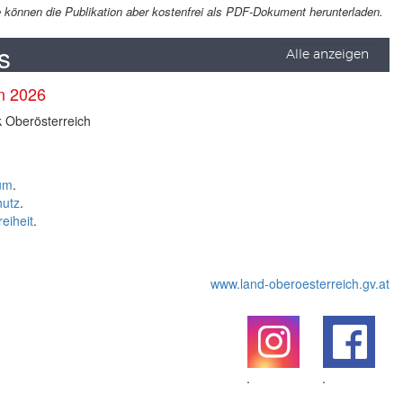
Sie können die Publikation aber kostenfrei als PDF-Dokument herunterladen.
s
Alle anzeigen
en 2026
k Oberösterreich
um
.
hutz
.
reiheit
.
www.land-oberoesterreich.gv.at
.
.