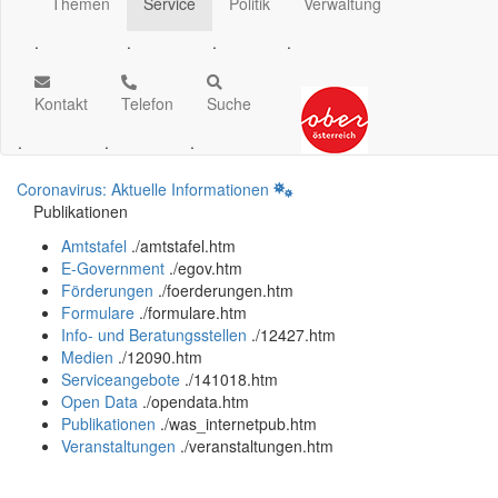
Themen
Service
Politik
Verwaltung
.
.
.
.
Kontakt
Telefon
Suche
.
.
.
Coronavirus: Aktuelle Informationen
Publikationen
Amtstafel
.
/amtstafel.htm
E-Government
.
/egov.htm
Förderungen
.
/foerderungen.htm
Formulare
.
/formulare.htm
Info- und Beratungsstellen
.
/12427.htm
Medien
.
/12090.htm
Serviceangebote
.
/141018.htm
Open Data
.
/opendata.htm
Publikationen
.
/was_internetpub.htm
Veranstaltungen
.
/veranstaltungen.htm