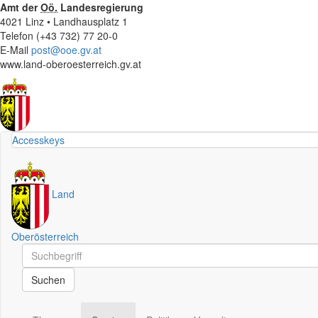
Amt der
Oö.
Landesregierung
4021 Linz • Landhausplatz 1
Telefon (+43 732) 77 20-0
E-Mail
post@ooe.gv.at
www.land-oberoesterreich.gv.at
Accesskeys
Land
Oberösterreich
Schnellsuche
Schnellsuche
Suchen