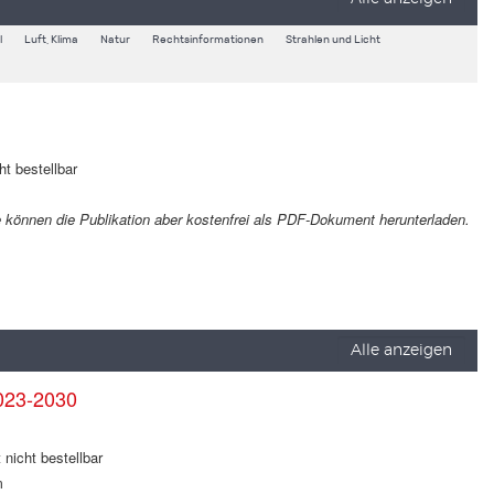
l
Luft, Klima
Natur
Rechtsinformationen
Strahlen und Licht
ht bestellbar
Sie können die Publikation aber kostenfrei als PDF-Dokument herunterladen.
Alle anzeigen
023-2030
 nicht bestellbar
m