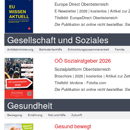
Europe Direct Oberösterreich
E-Newsletter | 2026 | kostenlos | Artikel zur Z
Titelbild: EuropeDirect Oberösterreich
Die Publikation ist online nicht bestellbar.
Gesellschaft und Soziales
Antidiskriminierung
Behindertenhilfe
Entwicklungszusammenarbeit
Familie
OÖ Sozialratgeber 2026
Sozialplattform Oberösterreich
Broschüre | 2026 | kostenlos | Artikel zur Zeit
Titelbild: blvdone - Fotolia.com
Die Publikation ist online nicht bestellbar.
Gesundheit
Bewegung
Ernährung
Rat und Hilfe
Zukunft
Gesund bewegt