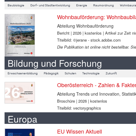
Baubiologie
Dorf- und Stadtentwicklung
Energie
Raumordnung
Wohnbaura
Wohnbauförderung: Wohnbaubil
Abteilung Wohnbauförderung
Bericht | 2026 | kostenlos | Artikel zur Zeit ni
Titelbild: ©jerane - stock.adobe.com
Die Publikation ist online nicht bestellbar.
Bildung und Forschung
Erwachsenenbildung
Pädagogik
Schulen
Technologie
Zukunft
Oberösterreich - Zahlen & Fakt
Abteilung Trends und Innovation, Statisti
Broschüre | 2026 | kostenlos
Titelbild: vectorygraphics
Europa
EU Wissen Aktuell