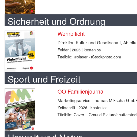
Sicherheit und Ordnung
Wehrpflicht
Direktion Kultur und Gesellschaft, Abtei
Folder | 2025 | kostenlos
Titelbild: ©olaser - iStockphoto.com
Sport und Freizeit
OÖ Familienjournal
Marketingservice Thomas Mikscha Gmb
Zeitschrift | 2026 | kostenlos
Titelbild: Cover – Ground Picture/shuttersto