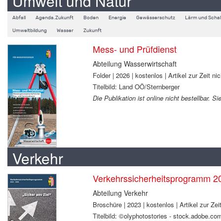
Umwelt und Natur
Abfall
Agenda.Zukunft
Boden
Energie
Gewässerschutz
Lärm und Schal
Umweltbildung
Wasser
Zukunft
Mess- und Prüfdienst
Abteilung Wasserwirtschaft
Folder | 2026 | kostenlos | Artikel zur Zeit nic
Titelbild: Land OÖ/Sternberger
Die Publikation ist online nicht bestellbar. 
Verkehr
Verkehrssicherheitsprogramm 2
Abteilung Verkehr
Broschüre | 2023 | kostenlos | Artikel zur Zeit
Titelbild: ©olyphotostories - stock.adobe.co