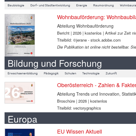
Baubiologie
Dorf- und Stadtentwicklung
Energie
Raumordnung
Wohnbaura
Wohnbauförderung: Wohnbaubil
Abteilung Wohnbauförderung
Bericht | 2026 | kostenlos | Artikel zur Zeit ni
Titelbild: ©jerane - stock.adobe.com
Die Publikation ist online nicht bestellbar.
Bildung und Forschung
Erwachsenenbildung
Pädagogik
Schulen
Technologie
Zukunft
Oberösterreich - Zahlen & Fakt
Abteilung Trends und Innovation, Statisti
Broschüre | 2026 | kostenlos
Titelbild: vectorygraphics
Europa
EU Wissen Aktuell