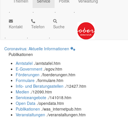
Themen
Service
Politik
Verwaltung
.
.
.
.
Kontakt
Telefon
Suche
.
.
.
Coronavirus: Aktuelle Informationen
Publikationen
Amtstafel
.
/amtstafel.htm
E-Government
.
/egov.htm
Förderungen
.
/foerderungen.htm
Formulare
.
/formulare.htm
Info- und Beratungsstellen
.
/12427.htm
Medien
.
/12090.htm
Serviceangebote
.
/141018.htm
Open Data
.
/opendata.htm
Publikationen
.
/was_internetpub.htm
Veranstaltungen
.
/veranstaltungen.htm