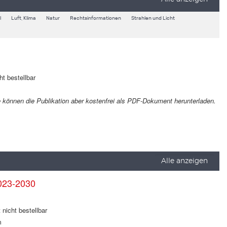
l
Luft, Klima
Natur
Rechtsinformationen
Strahlen und Licht
ht bestellbar
Sie können die Publikation aber kostenfrei als PDF-Dokument herunterladen.
Alle anzeigen
023-2030
 nicht bestellbar
m