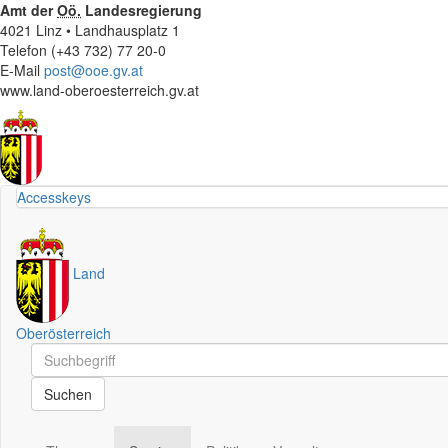
Amt der
Oö.
Landesregierung
4021 Linz • Landhausplatz 1
Telefon (+43 732) 77 20-0
E-Mail
post@ooe.gv.at
www.land-oberoesterreich.gv.at
Accesskeys
Land
Oberösterreich
Schnellsuche
Schnellsuche
Suchen