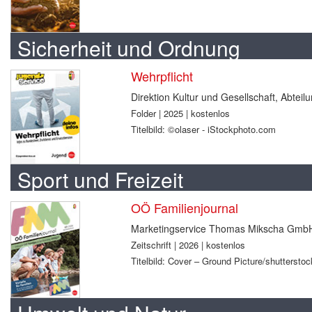
Sicherheit und Ordnung
Wehrpflicht
Direktion Kultur und Gesellschaft, Abtei
Folder | 2025 | kostenlos
Titelbild: ©olaser - iStockphoto.com
Sport und Freizeit
OÖ Familienjournal
Marketingservice Thomas Mikscha Gmb
Zeitschrift | 2026 | kostenlos
Titelbild: Cover – Ground Picture/shuttersto