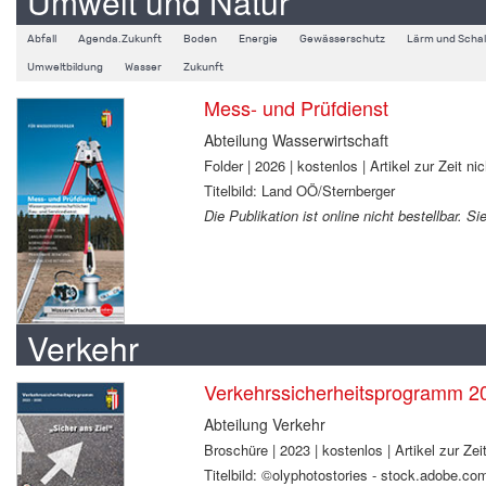
Umwelt und Natur
Abfall
Agenda.Zukunft
Boden
Energie
Gewässerschutz
Lärm und Schal
Umweltbildung
Wasser
Zukunft
Mess- und Prüfdienst
Abteilung Wasserwirtschaft
Folder | 2026 | kostenlos | Artikel zur Zeit nic
Titelbild: Land OÖ/Sternberger
Die Publikation ist online nicht bestellbar. 
Verkehr
Verkehrssicherheitsprogramm 2
Abteilung Verkehr
Broschüre | 2023 | kostenlos | Artikel zur Zeit
Titelbild: ©olyphotostories - stock.adobe.co