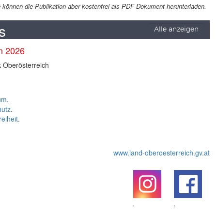
Sie können die Publikation aber kostenfrei als PDF-Dokument herunterladen.
s
Alle anzeigen
en 2026
k Oberösterreich
um
.
hutz
.
reiheit
.
www.land-oberoesterreich.gv.at
.
.