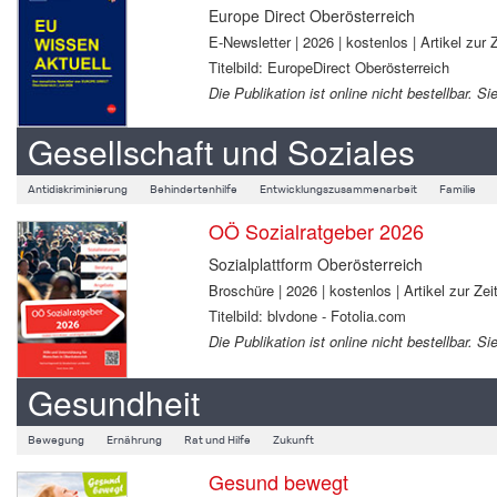
Europe Direct Oberösterreich
E-Newsletter | 2026 | kostenlos | Artikel zur Z
Titelbild: EuropeDirect Oberösterreich
Die Publikation ist online nicht bestellbar.
Gesellschaft und Soziales
Antidiskriminierung
Behindertenhilfe
Entwicklungszusammenarbeit
Familie
OÖ Sozialratgeber 2026
Sozialplattform Oberösterreich
Broschüre | 2026 | kostenlos | Artikel zur Zeit
Titelbild: blvdone - Fotolia.com
Die Publikation ist online nicht bestellbar.
Gesundheit
Bewegung
Ernährung
Rat und Hilfe
Zukunft
Gesund bewegt