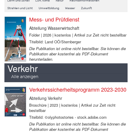
Lärm und Schall
Luft, Klima
Natur
Rechtsinformationen
Strahlen und Licht
Umweltbildung
Wasser
Zukunft
Mess- und Prüfdienst
Abteilung Wasserwirtschaft
Folder | 2026 | kostenlos | Artikel zur Zeit nicht bestellbar
Titelbild: Land OÖ/Sternberger
Die Publikation ist online nicht bestellbar. Sie können die
Publikation aber kostenfrei als PDF-Dokument
herunterladen.
Verkehr
Alle anzeigen
Verkehrssicherheitsprogramm 2023-2030
Abteilung Verkehr
Broschüre | 2023 | kostenlos | Artikel zur Zeit nicht
bestellbar
Titelbild: ©olyphotostories - stock.adobe.com
Die Publikation ist online nicht bestellbar. Sie können die
Publikation aber kostenfrei als PDF-Dokument