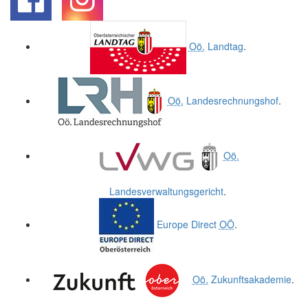
.
.
Oö.
Landtag
.
Oö.
Landesrechnungshof
.
Oö.
Landesverwaltungsgericht
.
Europe Direct
OÖ
.
Oö.
Zukunftsakademie
.