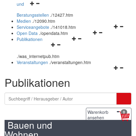
Navigationsmenü
und
und
öffnen
schließen
Beratungsstellen
.
/12427.htm
und
Medien
.
/12090.htm
schließen
Navigation
Serviceangebote
.
/141018.htm
Navigationsmenü
öffnen
Open Data
.
/opendata.htm
Navigationsmenü
öffnen
und
Publikationen
Navigationsmenü
öffnen
und
schließen
öffnen
und
schließen
.
/was_internetpub.htm
und
schließen
Veranstaltungen
.
/veranstaltungen.htm
schließen
Navigation
öffnen
Publikationen
und
schließen
Warenkorb
0
ansehen
Bauen und
Wohnen