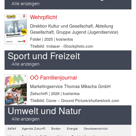
Alle anzeigen
Wehrpflicht
Direktion Kultur und Gesellschaft, Abteilung
Gesellschaft, Gruppe Jugend (Jugendservice)
Folder | 2025 | kostenlos
Titelbild: ©olaser - iStockphoto.com
Sport und Freizeit
Alle anzeigen
OÖ Familienjournal
Marketingservice Thomas Mikscha GmbH
Zeitschrift | 2026 | kostenlos
Titelbild: Cover – Ground Picture/shutterstock.com
Umwelt und Natur
Alle anzeigen
Abfall
Agenda.Zukunft
Boden
Energie
Gewässerschutz