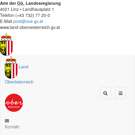
Amt der
Oö.
Landesregierung
4021 Linz • Landhausplatz 1
Telefon (+43 732) 77 20-0
E-Mail
post@ooe.gv.at
www.land-oberoesterreich.gv.at
Land
Oberösterreich
Kontakt