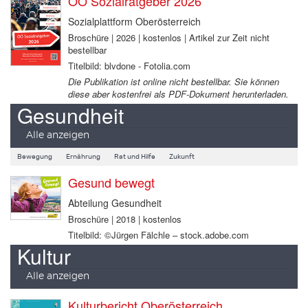
OÖ Sozialratgeber 2026
Sozialplattform Oberösterreich
Broschüre | 2026 | kostenlos | Artikel zur Zeit nicht
bestellbar
Titelbild: blvdone - Fotolia.com
Die Publikation ist online nicht bestellbar. Sie können
diese aber kostenfrei als PDF-Dokument herunterladen.
Gesundheit
Alle anzeigen
Bewegung
Ernährung
Rat und Hilfe
Zukunft
Gesund bewegt
Abteilung Gesundheit
Broschüre | 2018 | kostenlos
Titelbild: ©Jürgen Fälchle – stock.adobe.com
Kultur
Alle anzeigen
Kulturbericht Oberösterreich