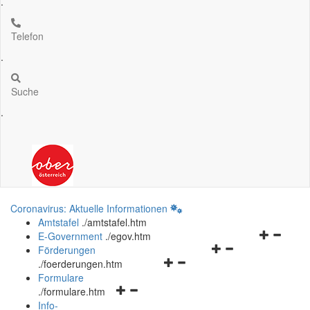
.
Telefon
.
Suche
.
Coronavirus: Aktuelle Informationen
Amtstafel
.
/amtstafel.htm
Navigation
E-Government
.
/egov.htm
Navigationsmenü
öffnen
Förderungen
Navigationsmenü
öffnen
und
.
/foerderungen.htm
öffnen
und
schließen
Formulare
Navigationsmenü
und
schließen
.
/formulare.htm
öffnen
schließen
Info-