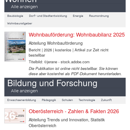
Alle anzeigen
Baubiologie
Dorf- und Stadtentwicklung
Energie
Raumordnung
Wohnbauratgeber
Wohnbauförderung: Wohnbaubilanz 2025
Abteilung Wohnbauförderung
Bericht | 2026 | kostenlos | Artikel zur Zeit nicht
bestellbar
Titelbild: ©jerane - stock.adobe.com
Die Publikation ist online nicht bestellbar. Sie können
diese aber kostenfrei als PDF-Dokument herunterladen.
Bildung und Forschung
Alle anzeigen
Erwachsenenbildung
Pädagogik
Schulen
Technologie
Zukunft
Oberösterreich - Zahlen & Fakten 2026
Abteilung Trends und Innovation, Statistik
Oberösterreich