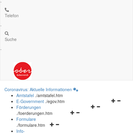
.
Telefon
.
Suche
.
Coronavirus: Aktuelle Informationen
Amtstafel
.
/amtstafel.htm
Navigation
E-Government
.
/egov.htm
Navigationsmenü
öffnen
Förderungen
Navigationsmenü
öffnen
und
.
/foerderungen.htm
öffnen
und
schließen
Formulare
Navigationsmenü
und
schließen
.
/formulare.htm
öffnen
schließen
Info-