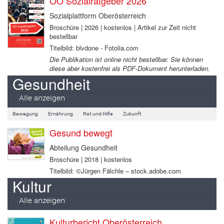
OÖ Sozialratgeber 2026
Sozialplattform Oberösterreich
Broschüre | 2026 | kostenlos | Artikel zur Zeit nicht
bestellbar
Titelbild: blvdone - Fotolia.com
Die Publikation ist online nicht bestellbar. Sie können
diese aber kostenfrei als PDF-Dokument herunterladen.
Gesundheit
Alle anzeigen
Bewegung
Ernährung
Rat und Hilfe
Zukunft
Gesund bewegt
Abteilung Gesundheit
Broschüre | 2018 | kostenlos
Titelbild: ©Jürgen Fälchle – stock.adobe.com
Kultur
Alle anzeigen
Kulturbericht Oberösterreich