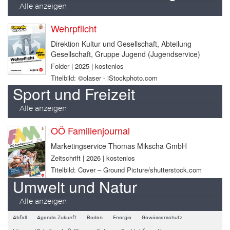
Alle anzeigen
Wehrpflicht
Direktion Kultur und Gesellschaft, Abteilung
Gesellschaft, Gruppe Jugend (Jugendservice)
Folder | 2025 | kostenlos
Titelbild: ©olaser - iStockphoto.com
Sport und Freizeit
Alle anzeigen
OÖ Familienjournal
Marketingservice Thomas Mikscha GmbH
Zeitschrift | 2026 | kostenlos
Titelbild: Cover – Ground Picture/shutterstock.com
Umwelt und Natur
Alle anzeigen
Abfall
Agenda.Zukunft
Boden
Energie
Gewässerschutz