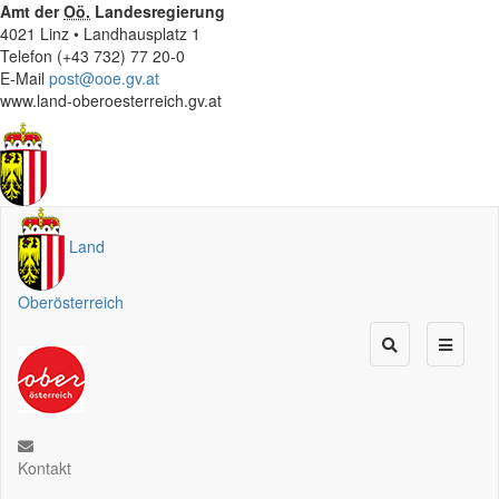
Amt der
Oö.
Landesregierung
4021 Linz • Landhausplatz 1
Telefon (+43 732) 77 20-0
E-Mail
post@ooe.gv.at
www.land-oberoesterreich.gv.at
Land
Oberösterreich
Kontakt