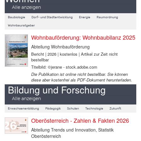
Alle anzeigen
Baubiologie
Dorf- und Stadtentwicklung
Energie
Raumordnung
Wohnbauratgeber
Wohnbauförderung: Wohnbaubilanz 2025
Abteilung Wohnbauförderung
Bericht | 2026 | kostenlos | Artikel zur Zeit nicht
bestellbar
Titelbild: ©jerane - stock.adobe.com
Die Publikation ist online nicht bestellbar. Sie können
diese aber kostenfrei als PDF-Dokument herunterladen.
Bildung und Forschung
Alle anzeigen
Erwachsenenbildung
Pädagogik
Schulen
Technologie
Zukunft
Oberösterreich - Zahlen & Fakten 2026
Abteilung Trends und Innovation, Statistik
Oberösterreich