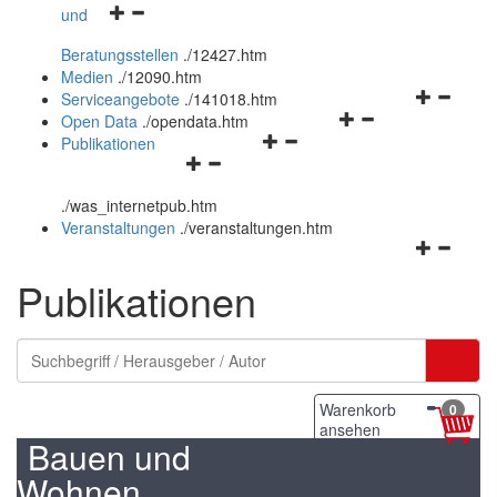
Navigationsmenü
und
und
öffnen
schließen
Beratungsstellen
.
/12427.htm
und
Medien
.
/12090.htm
schließen
Navigation
Serviceangebote
.
/141018.htm
Navigationsmenü
öffnen
Open Data
.
/opendata.htm
Navigationsmenü
öffnen
und
Publikationen
Navigationsmenü
öffnen
und
schließen
öffnen
und
schließen
.
/was_internetpub.htm
und
schließen
Veranstaltungen
.
/veranstaltungen.htm
schließen
Navigation
öffnen
Publikationen
und
schließen
Warenkorb
0
ansehen
Bauen und
Wohnen