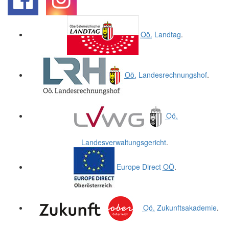
.
.
Oö.
Landtag
.
Oö.
Landesrechnungshof
.
Oö.
Landesverwaltungsgericht
.
Europe Direct
OÖ
.
Oö.
Zukunftsakademie
.