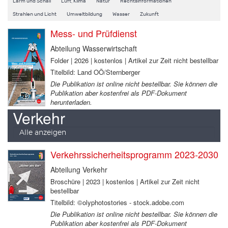
Lärm und Schall
Luft, Klima
Natur
Rechtsinformationen
Strahlen und Licht
Umweltbildung
Wasser
Zukunft
Mess- und Prüfdienst
Abteilung Wasserwirtschaft
Folder | 2026 | kostenlos | Artikel zur Zeit nicht bestellbar
Titelbild: Land OÖ/Sternberger
Die Publikation ist online nicht bestellbar. Sie können die
Publikation aber kostenfrei als PDF-Dokument
herunterladen.
Verkehr
Alle anzeigen
Verkehrssicherheitsprogramm 2023-2030
Abteilung Verkehr
Broschüre | 2023 | kostenlos | Artikel zur Zeit nicht
bestellbar
Titelbild: ©olyphotostories - stock.adobe.com
Die Publikation ist online nicht bestellbar. Sie können die
Publikation aber kostenfrei als PDF-Dokument