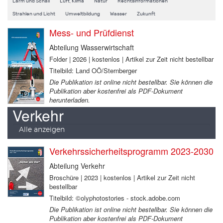
Lärm und Schall
Luft, Klima
Natur
Rechtsinformationen
Strahlen und Licht
Umweltbildung
Wasser
Zukunft
Mess- und Prüfdienst
Abteilung Wasserwirtschaft
Folder | 2026 | kostenlos | Artikel zur Zeit nicht bestellbar
Titelbild: Land OÖ/Sternberger
Die Publikation ist online nicht bestellbar. Sie können die
Publikation aber kostenfrei als PDF-Dokument
herunterladen.
Verkehr
Alle anzeigen
Verkehrssicherheitsprogramm 2023-2030
Abteilung Verkehr
Broschüre | 2023 | kostenlos | Artikel zur Zeit nicht
bestellbar
Titelbild: ©olyphotostories - stock.adobe.com
Die Publikation ist online nicht bestellbar. Sie können die
Publikation aber kostenfrei als PDF-Dokument