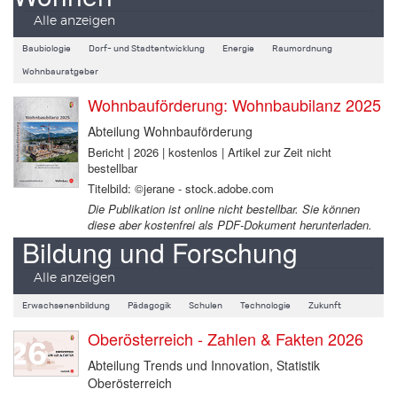
Alle anzeigen
Baubiologie
Dorf- und Stadtentwicklung
Energie
Raumordnung
Wohnbauratgeber
Wohnbauförderung: Wohnbaubilanz 2025
Abteilung Wohnbauförderung
Bericht | 2026 | kostenlos | Artikel zur Zeit nicht
bestellbar
Titelbild: ©jerane - stock.adobe.com
Die Publikation ist online nicht bestellbar. Sie können
diese aber kostenfrei als PDF-Dokument herunterladen.
Bildung und Forschung
Alle anzeigen
Erwachsenenbildung
Pädagogik
Schulen
Technologie
Zukunft
Oberösterreich - Zahlen & Fakten 2026
Abteilung Trends und Innovation, Statistik
Oberösterreich