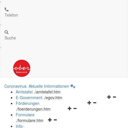
.
Telefon
.
Suche
.
Coronavirus: Aktuelle Informationen
Amtstafel
.
/amtstafel.htm
Navigation
E-Government
.
/egov.htm
Navigationsmenü
öffnen
Förderungen
Navigationsmenü
öffnen
und
.
/foerderungen.htm
öffnen
und
schließen
Formulare
Navigationsmenü
und
schließen
.
/formulare.htm
öffnen
schließen
Info-