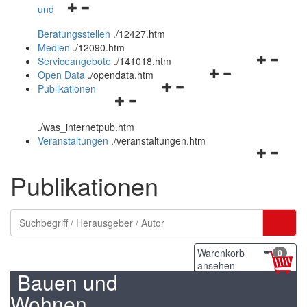
Navigationsmenü
und
und
öffnen
schließen
Beratungsstellen
.
/12427.htm
und
Medien
.
/12090.htm
schließen
Navigation
Serviceangebote
.
/141018.htm
Navigationsmenü
öffnen
Open Data
.
/opendata.htm
Navigationsmenü
öffnen
und
Publikationen
Navigationsmenü
öffnen
und
schließen
öffnen
und
schließen
.
/was_internetpub.htm
und
schließen
Veranstaltungen
.
/veranstaltungen.htm
schließen
Navigation
öffnen
Publikationen
und
schließen
Warenkorb
0
ansehen
Bauen und
Wohnen