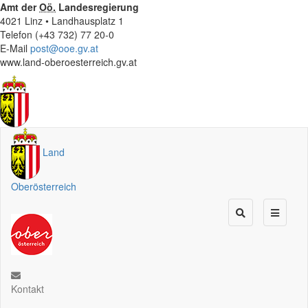
Amt der
Oö.
Landesregierung
4021 Linz • Landhausplatz 1
Telefon (+43 732) 77 20-0
E-Mail
post@ooe.gv.at
www.land-oberoesterreich.gv.at
Land
Oberösterreich
Kontakt