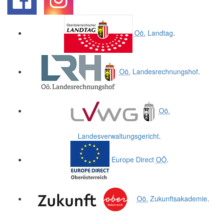
.
.
Oö.
Landtag
.
Oö.
Landesrechnungshof
.
Oö.
Landesverwaltungsgericht
.
Europe Direct
OÖ
.
Oö.
Zukunftsakademie
.