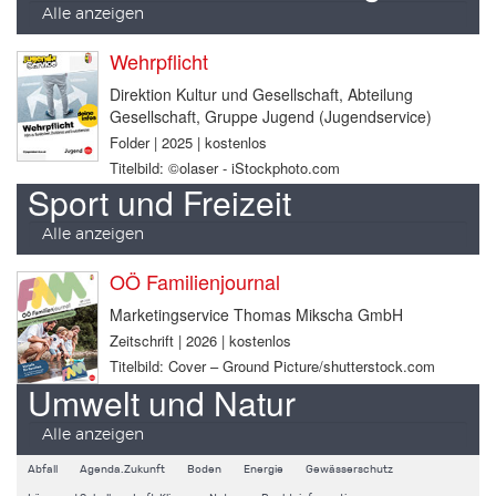
Alle anzeigen
Wehrpflicht
Direktion Kultur und Gesellschaft, Abteilung
Gesellschaft, Gruppe Jugend (Jugendservice)
Folder | 2025 | kostenlos
Titelbild: ©olaser - iStockphoto.com
Sport und Freizeit
Alle anzeigen
OÖ Familienjournal
Marketingservice Thomas Mikscha GmbH
Zeitschrift | 2026 | kostenlos
Titelbild: Cover – Ground Picture/shutterstock.com
Umwelt und Natur
Alle anzeigen
Abfall
Agenda.Zukunft
Boden
Energie
Gewässerschutz