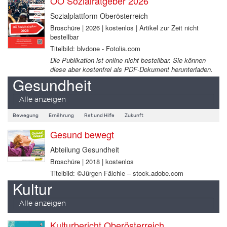
OÖ Sozialratgeber 2026
Sozialplattform Oberösterreich
Broschüre | 2026 | kostenlos | Artikel zur Zeit nicht
bestellbar
Titelbild: blvdone - Fotolia.com
Die Publikation ist online nicht bestellbar. Sie können
diese aber kostenfrei als PDF-Dokument herunterladen.
Gesundheit
Alle anzeigen
Bewegung
Ernährung
Rat und Hilfe
Zukunft
Gesund bewegt
Abteilung Gesundheit
Broschüre | 2018 | kostenlos
Titelbild: ©Jürgen Fälchle – stock.adobe.com
Kultur
Alle anzeigen
Kulturbericht Oberösterreich