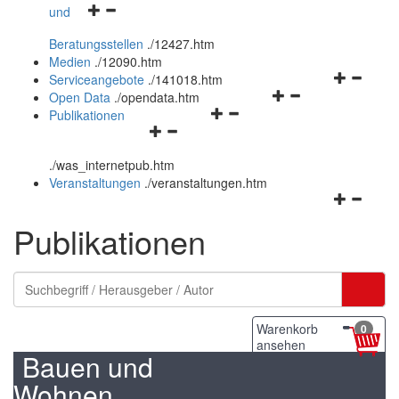
Navigationsmenü
und
und
öffnen
schließen
Beratungsstellen
.
/12427.htm
und
Medien
.
/12090.htm
schließen
Navigation
Serviceangebote
.
/141018.htm
Navigationsmenü
öffnen
Open Data
.
/opendata.htm
Navigationsmenü
öffnen
und
Publikationen
Navigationsmenü
öffnen
und
schließen
öffnen
und
schließen
.
/was_internetpub.htm
und
schließen
Veranstaltungen
.
/veranstaltungen.htm
schließen
Navigation
öffnen
Publikationen
und
schließen
Warenkorb
0
ansehen
Bauen und
Wohnen