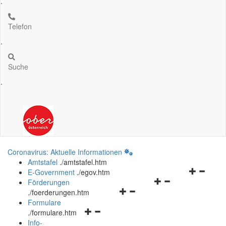
.
Telefon
.
Suche
.
Coronavirus: Aktuelle Informationen
Amtstafel
.
/amtstafel.htm
Navigation
E-Government
.
/egov.htm
Navigationsmenü
öffnen
Förderungen
Navigationsmenü
öffnen
und
.
/foerderungen.htm
öffnen
und
schließen
Formulare
Navigationsmenü
und
schließen
.
/formulare.htm
öffnen
schließen
Info-