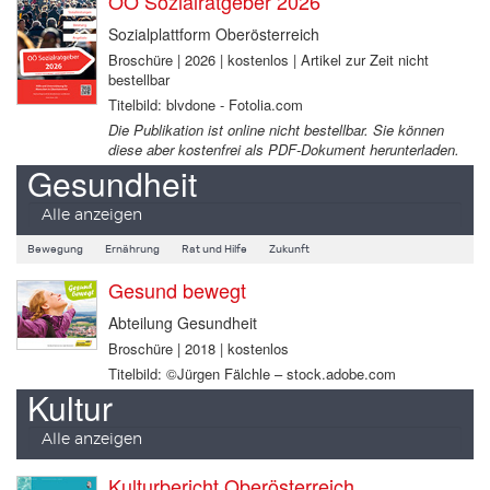
OÖ Sozialratgeber 2026
Sozialplattform Oberösterreich
Broschüre | 2026 | kostenlos | Artikel zur Zeit nicht
bestellbar
Titelbild: blvdone - Fotolia.com
Die Publikation ist online nicht bestellbar. Sie können
diese aber kostenfrei als PDF-Dokument herunterladen.
Gesundheit
Alle anzeigen
Bewegung
Ernährung
Rat und Hilfe
Zukunft
Gesund bewegt
Abteilung Gesundheit
Broschüre | 2018 | kostenlos
Titelbild: ©Jürgen Fälchle – stock.adobe.com
Kultur
Alle anzeigen
Kulturbericht Oberösterreich