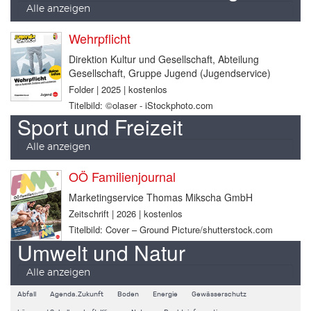
Alle anzeigen
Wehrpflicht
Direktion Kultur und Gesellschaft, Abteilung
Gesellschaft, Gruppe Jugend (Jugendservice)
Folder | 2025 | kostenlos
Titelbild: ©olaser - iStockphoto.com
Sport und Freizeit
Alle anzeigen
OÖ Familienjournal
Marketingservice Thomas Mikscha GmbH
Zeitschrift | 2026 | kostenlos
Titelbild: Cover – Ground Picture/shutterstock.com
Umwelt und Natur
Alle anzeigen
Abfall
Agenda.Zukunft
Boden
Energie
Gewässerschutz