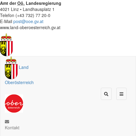
Amt der
Oö.
Landesregierung
4021 Linz • Landhausplatz 1
Telefon (+43 732) 77 20-0
E-Mail
post@ooe.gv.at
www.land-oberoesterreich.gv.at
Land
Oberösterreich
Kontakt