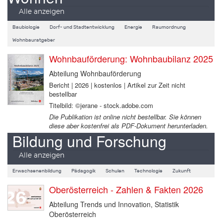
Alle anzeigen
Baubiologie
Dorf- und Stadtentwicklung
Energie
Raumordnung
Wohnbauratgeber
Wohnbauförderung: Wohnbaubilanz 2025
Abteilung Wohnbauförderung
Bericht | 2026 | kostenlos | Artikel zur Zeit nicht
bestellbar
Titelbild: ©jerane - stock.adobe.com
Die Publikation ist online nicht bestellbar. Sie können
diese aber kostenfrei als PDF-Dokument herunterladen.
Bildung und Forschung
Alle anzeigen
Erwachsenenbildung
Pädagogik
Schulen
Technologie
Zukunft
Oberösterreich - Zahlen & Fakten 2026
Abteilung Trends und Innovation, Statistik
Oberösterreich