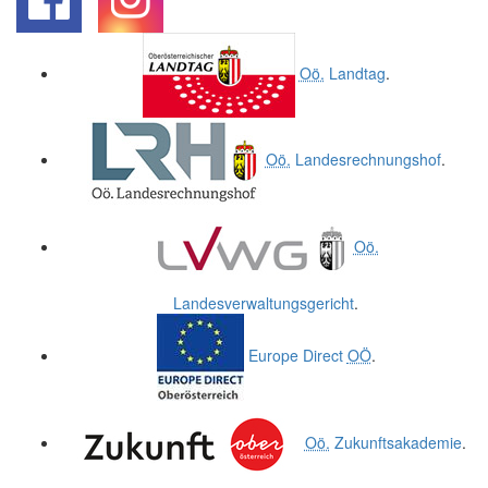
.
.
Oö.
Landtag
.
Oö.
Landesrechnungshof
.
Oö.
Landesverwaltungsgericht
.
Europe Direct
OÖ
.
Oö.
Zukunftsakademie
.