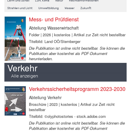
Lärm und Schall
Luft, Klima
Natur
Rechtsinformationen
Strahlen und Licht
Umweltbildung
Wasser
Zukunft
Mess- und Prüfdienst
Abteilung Wasserwirtschaft
Folder | 2026 | kostenlos | Artikel zur Zeit nicht bestellbar
Titelbild: Land OÖ/Sternberger
Die Publikation ist online nicht bestellbar. Sie können die
Publikation aber kostenfrei als PDF-Dokument
herunterladen.
Verkehr
Alle anzeigen
Verkehrssicherheitsprogramm 2023-2030
Abteilung Verkehr
Broschüre | 2023 | kostenlos | Artikel zur Zeit nicht
bestellbar
Titelbild: ©olyphotostories - stock.adobe.com
Die Publikation ist online nicht bestellbar. Sie können die
Publikation aber kostenfrei als PDF-Dokument