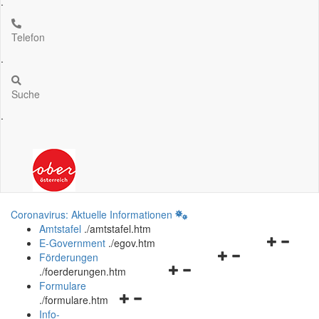
.
Telefon
.
Suche
.
Coronavirus: Aktuelle Informationen
Amtstafel
.
/amtstafel.htm
Navigation
E-Government
.
/egov.htm
Navigationsmenü
öffnen
Förderungen
Navigationsmenü
öffnen
und
.
/foerderungen.htm
öffnen
und
schließen
Formulare
Navigationsmenü
und
schließen
.
/formulare.htm
öffnen
schließen
Info-