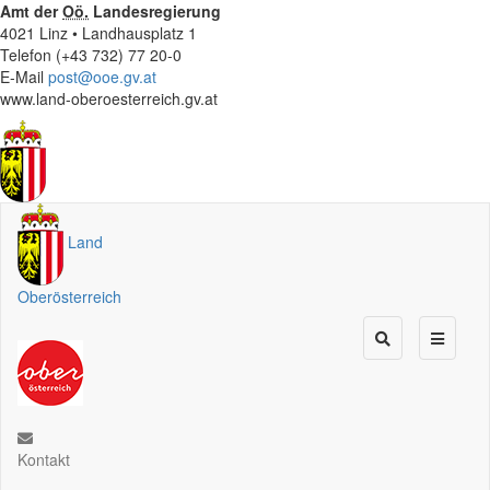
Amt der
Oö.
Landesregierung
4021 Linz • Landhausplatz 1
Telefon (+43 732) 77 20-0
E-Mail
post@ooe.gv.at
www.land-oberoesterreich.gv.at
Land
Oberösterreich
Kontakt