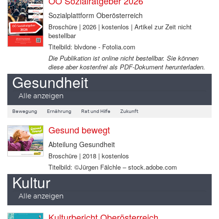
OÖ Sozialratgeber 2026
Sozialplattform Oberösterreich
Broschüre | 2026 | kostenlos | Artikel zur Zeit nicht
bestellbar
Titelbild: blvdone - Fotolia.com
Die Publikation ist online nicht bestellbar. Sie können
diese aber kostenfrei als PDF-Dokument herunterladen.
Gesundheit
Alle anzeigen
Bewegung
Ernährung
Rat und Hilfe
Zukunft
Gesund bewegt
Abteilung Gesundheit
Broschüre | 2018 | kostenlos
Titelbild: ©Jürgen Fälchle – stock.adobe.com
Kultur
Alle anzeigen
Kulturbericht Oberösterreich