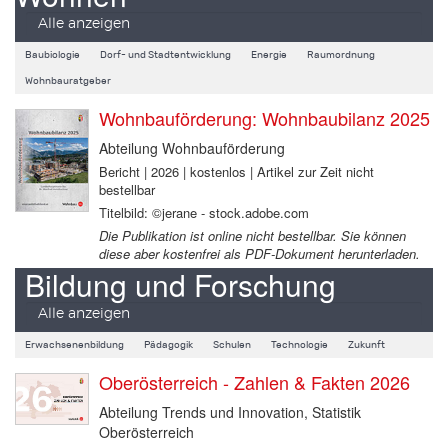
Alle anzeigen
Baubiologie
Dorf- und Stadtentwicklung
Energie
Raumordnung
Wohnbauratgeber
Wohnbauförderung: Wohnbaubilanz 2025
Abteilung Wohnbauförderung
Bericht | 2026 | kostenlos | Artikel zur Zeit nicht
bestellbar
Titelbild: ©jerane - stock.adobe.com
Die Publikation ist online nicht bestellbar. Sie können
diese aber kostenfrei als PDF-Dokument herunterladen.
Bildung und Forschung
Alle anzeigen
Erwachsenenbildung
Pädagogik
Schulen
Technologie
Zukunft
Oberösterreich - Zahlen & Fakten 2026
Abteilung Trends und Innovation, Statistik
Oberösterreich