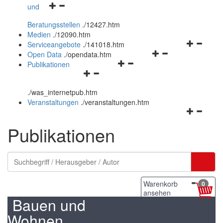
Navigationsmenü
und
und
öffnen
schließen
Beratungsstellen
.
/12427.htm
und
Medien
.
/12090.htm
schließen
Navigation
Serviceangebote
.
/141018.htm
Navigationsmenü
öffnen
Open Data
.
/opendata.htm
Navigationsmenü
öffnen
und
Publikationen
Navigationsmenü
öffnen
und
schließen
öffnen
und
schließen
.
/was_internetpub.htm
und
schließen
Veranstaltungen
.
/veranstaltungen.htm
schließen
Navigation
öffnen
Publikationen
und
schließen
Warenkorb
0
ansehen
Bauen und
Wohnen