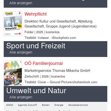
Alle anzeigen
Wehrpflicht
Direktion Kultur und Gesellschaft, Abteilung
Gesellschaft, Gruppe Jugend (Jugendservice)
Folder | 2025 | kostenlos
Titelbild: ©olaser - iStockphoto.com
Sport und Freizeit
Alle anzeigen
OÖ Familienjournal
Marketingservice Thomas Mikscha GmbH
Zeitschrift | 2026 | kostenlos
Titelbild: Cover – Ground Picture/shutterstock.com
Umwelt und Natur
Alle anzeigen
Abfall
Agenda.Zukunft
Boden
Energie
Gewässerschutz