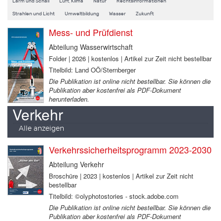
Lärm und Schall
Luft, Klima
Natur
Rechtsinformationen
Strahlen und Licht
Umweltbildung
Wasser
Zukunft
Mess- und Prüfdienst
Abteilung Wasserwirtschaft
Folder | 2026 | kostenlos | Artikel zur Zeit nicht bestellbar
Titelbild: Land OÖ/Sternberger
Die Publikation ist online nicht bestellbar. Sie können die
Publikation aber kostenfrei als PDF-Dokument
herunterladen.
Verkehr
Alle anzeigen
Verkehrssicherheitsprogramm 2023-2030
Abteilung Verkehr
Broschüre | 2023 | kostenlos | Artikel zur Zeit nicht
bestellbar
Titelbild: ©olyphotostories - stock.adobe.com
Die Publikation ist online nicht bestellbar. Sie können die
Publikation aber kostenfrei als PDF-Dokument