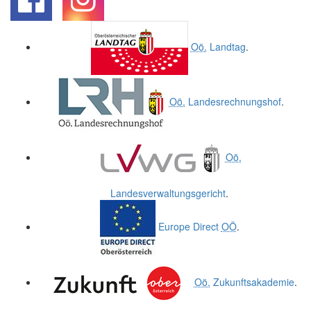
.
.
Oö.
Landtag
.
Oö.
Landesrechnungshof
.
Oö.
Landesverwaltungsgericht
.
Europe Direct
OÖ
.
Oö.
Zukunftsakademie
.