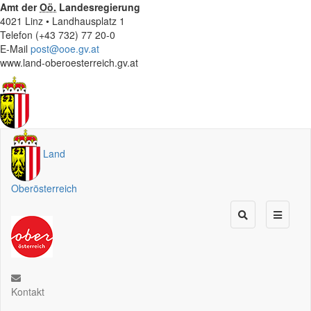
Amt der
Oö.
Landesregierung
4021 Linz • Landhausplatz 1
Telefon (+43 732) 77 20-0
E-Mail
post@ooe.gv.at
www.land-oberoesterreich.gv.at
Land
Oberösterreich
Kontakt