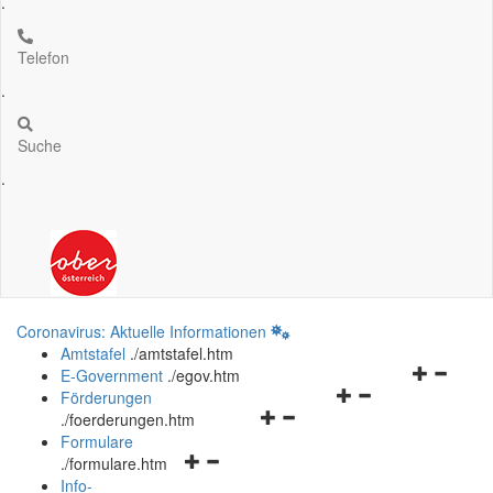
.
Telefon
.
Suche
.
Coronavirus: Aktuelle Informationen
Amtstafel
.
/amtstafel.htm
Navigation
E-Government
.
/egov.htm
Navigationsmenü
öffnen
Förderungen
Navigationsmenü
öffnen
und
.
/foerderungen.htm
öffnen
und
schließen
Formulare
Navigationsmenü
und
schließen
.
/formulare.htm
öffnen
schließen
Info-