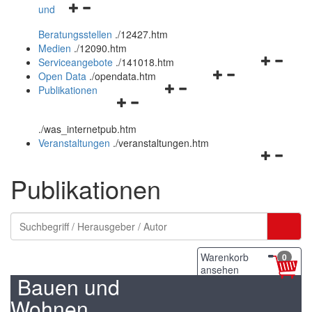
Navigationsmenü
und
und
öffnen
schließen
Beratungsstellen
.
/12427.htm
und
Medien
.
/12090.htm
schließen
Navigation
Serviceangebote
.
/141018.htm
Navigationsmenü
öffnen
Open Data
.
/opendata.htm
Navigationsmenü
öffnen
und
Publikationen
Navigationsmenü
öffnen
und
schließen
öffnen
und
schließen
.
/was_internetpub.htm
und
schließen
Veranstaltungen
.
/veranstaltungen.htm
schließen
Navigation
öffnen
Publikationen
und
schließen
Warenkorb
0
ansehen
Bauen und
Wohnen