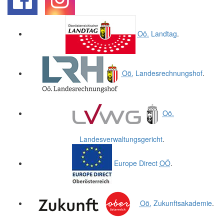
.
.
Oö.
Landtag
.
Oö.
Landesrechnungshof
.
Oö.
Landesverwaltungsgericht
.
Europe Direct
OÖ
.
Oö.
Zukunftsakademie
.