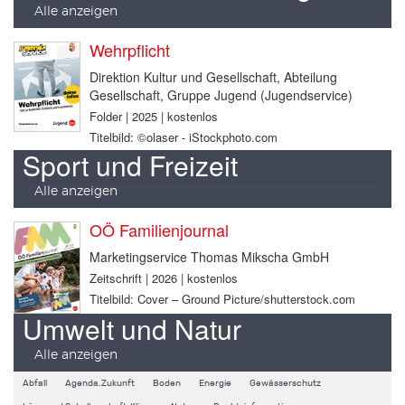
Alle anzeigen
Wehrpflicht
Direktion Kultur und Gesellschaft, Abteilung
Gesellschaft, Gruppe Jugend (Jugendservice)
Folder | 2025 | kostenlos
Titelbild: ©olaser - iStockphoto.com
Sport und Freizeit
Alle anzeigen
OÖ Familienjournal
Marketingservice Thomas Mikscha GmbH
Zeitschrift | 2026 | kostenlos
Titelbild: Cover – Ground Picture/shutterstock.com
Umwelt und Natur
Alle anzeigen
Abfall
Agenda.Zukunft
Boden
Energie
Gewässerschutz