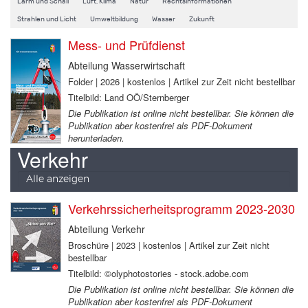
Lärm und Schall
Luft, Klima
Natur
Rechtsinformationen
Strahlen und Licht
Umweltbildung
Wasser
Zukunft
Mess- und Prüfdienst
Abteilung Wasserwirtschaft
Folder | 2026 | kostenlos | Artikel zur Zeit nicht bestellbar
Titelbild: Land OÖ/Sternberger
Die Publikation ist online nicht bestellbar. Sie können die
Publikation aber kostenfrei als PDF-Dokument
herunterladen.
Verkehr
Alle anzeigen
Verkehrssicherheitsprogramm 2023-2030
Abteilung Verkehr
Broschüre | 2023 | kostenlos | Artikel zur Zeit nicht
bestellbar
Titelbild: ©olyphotostories - stock.adobe.com
Die Publikation ist online nicht bestellbar. Sie können die
Publikation aber kostenfrei als PDF-Dokument