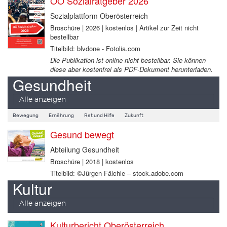
OÖ Sozialratgeber 2026
Sozialplattform Oberösterreich
Broschüre | 2026 | kostenlos | Artikel zur Zeit nicht
bestellbar
Titelbild: blvdone - Fotolia.com
Die Publikation ist online nicht bestellbar. Sie können
diese aber kostenfrei als PDF-Dokument herunterladen.
Gesundheit
Alle anzeigen
Bewegung
Ernährung
Rat und Hilfe
Zukunft
Gesund bewegt
Abteilung Gesundheit
Broschüre | 2018 | kostenlos
Titelbild: ©Jürgen Fälchle – stock.adobe.com
Kultur
Alle anzeigen
Kulturbericht Oberösterreich