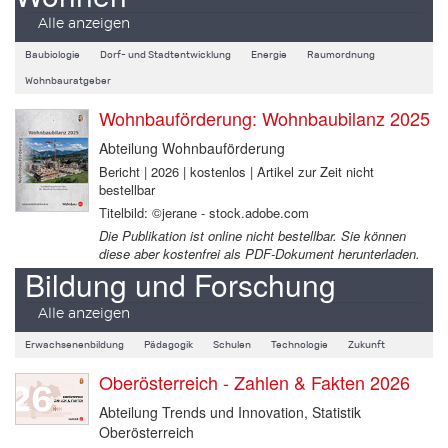
Alle anzeigen
Baubiologie
Dorf- und Stadtentwicklung
Energie
Raumordnung
Wohnbauratgeber
Wohnbauförderung: Wohnbaubilanz 2025
Abteilung Wohnbauförderung
Bericht | 2026 | kostenlos | Artikel zur Zeit nicht
bestellbar
Titelbild: ©jerane - stock.adobe.com
Die Publikation ist online nicht bestellbar. Sie können
diese aber kostenfrei als PDF-Dokument herunterladen.
Bildung und Forschung
Alle anzeigen
Erwachsenenbildung
Pädagogik
Schulen
Technologie
Zukunft
Oberösterreich - Zahlen & Fakten 2026
Abteilung Trends und Innovation, Statistik
Oberösterreich