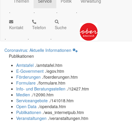
Themen
Service
Politik
Verwaltung
.
.
.
.
Kontakt
Telefon
Suche
.
.
.
Coronavirus: Aktuelle Informationen
Publikationen
Amtstafel
.
/amtstafel.htm
E-Government
.
/egov.htm
Förderungen
.
/foerderungen.htm
Formulare
.
/formulare.htm
Info- und Beratungsstellen
.
/12427.htm
Medien
.
/12090.htm
Serviceangebote
.
/141018.htm
Open Data
.
/opendata.htm
Publikationen
.
/was_internetpub.htm
Veranstaltungen
.
/veranstaltungen.htm