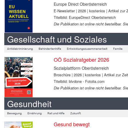
Europe Direct Oberösterreich
E-Newsletter | 2026 | kostenlos | Artikel zur Z
Titelbild: EuropeDirect Oberösterreich
Die Publikation ist online nicht bestellbar.
Gesellschaft und Soziales
Antidiskriminierung
Behindertenhilfe
Entwicklungszusammenarbeit
Familie
OÖ Sozialratgeber 2026
Sozialplattform Oberösterreich
Broschüre | 2026 | kostenlos | Artikel zur Zeit
Titelbild: blvdone - Fotolia.com
Die Publikation ist online nicht bestellbar.
Gesundheit
Bewegung
Ernährung
Rat und Hilfe
Zukunft
Gesund bewegt