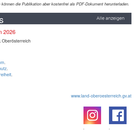
Sie können die Publikation aber kostenfrei als PDF-Dokument herunterladen.
s
Alle anzeigen
en 2026
k Oberösterreich
um
.
hutz
.
reiheit
.
www.land-oberoesterreich.gv.at
.
.