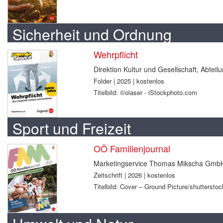
Sicherheit und Ordnung
Wehrpflicht
Direktion Kultur und Gesellschaft, Abtei
Folder | 2025 | kostenlos
Titelbild: ©olaser - iStockphoto.com
Sport und Freizeit
OÖ Familienjournal
Marketingservice Thomas Mikscha Gmb
Zeitschrift | 2026 | kostenlos
Titelbild: Cover – Ground Picture/shuttersto