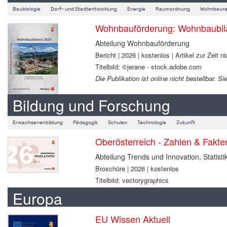
Baubiologie
Dorf- und Stadtentwicklung
Energie
Raumordnung
Wohnbaura
Wohnbauförderung: Wohnbaubil
Abteilung Wohnbauförderung
Bericht | 2026 | kostenlos | Artikel zur Zeit ni
Titelbild: ©jerane - stock.adobe.com
Die Publikation ist online nicht bestellbar.
Bildung und Forschung
Erwachsenenbildung
Pädagogik
Schulen
Technologie
Zukunft
Oberösterreich - Zahlen & Fakt
Abteilung Trends und Innovation, Statisti
Broschüre | 2026 | kostenlos
Titelbild: vectorygraphics
Europa
EU Wissen Aktuell