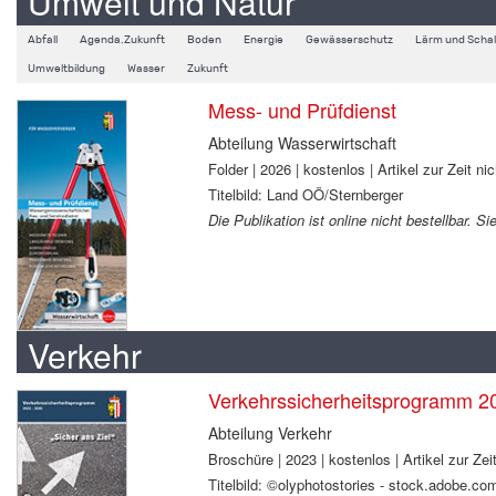
Umwelt und Natur
Abfall
Agenda.Zukunft
Boden
Energie
Gewässerschutz
Lärm und Schal
Umweltbildung
Wasser
Zukunft
Mess- und Prüfdienst
Abteilung Wasserwirtschaft
Folder | 2026 | kostenlos | Artikel zur Zeit nic
Titelbild: Land OÖ/Sternberger
Die Publikation ist online nicht bestellbar. 
Verkehr
Verkehrssicherheitsprogramm 2
Abteilung Verkehr
Broschüre | 2023 | kostenlos | Artikel zur Zeit
Titelbild: ©olyphotostories - stock.adobe.co