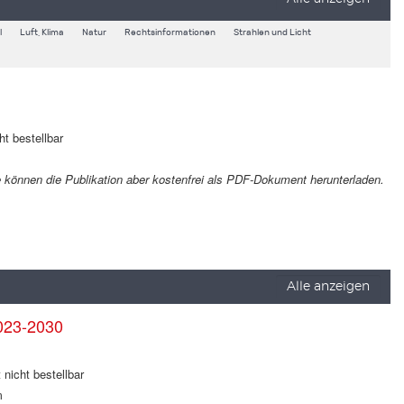
l
Luft, Klima
Natur
Rechtsinformationen
Strahlen und Licht
ht bestellbar
Sie können die Publikation aber kostenfrei als PDF-Dokument herunterladen.
Alle anzeigen
023-2030
 nicht bestellbar
m