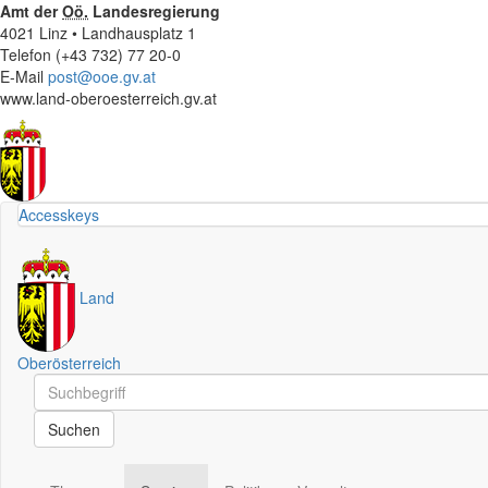
Amt der
Oö.
Landesregierung
4021 Linz • Landhausplatz 1
Telefon (+43 732) 77 20-0
E-Mail
post@ooe.gv.at
www.land-oberoesterreich.gv.at
Accesskeys
Land
Oberösterreich
Schnellsuche
Schnellsuche
Suchen