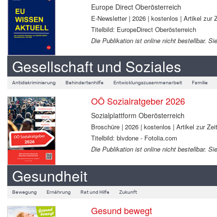
Europe Direct Oberösterreich
E-Newsletter | 2026 | kostenlos | Artikel zur Z
Titelbild: EuropeDirect Oberösterreich
Die Publikation ist online nicht bestellbar.
Gesellschaft und Soziales
Antidiskriminierung
Behindertenhilfe
Entwicklungszusammenarbeit
Familie
OÖ Sozialratgeber 2026
Sozialplattform Oberösterreich
Broschüre | 2026 | kostenlos | Artikel zur Zeit
Titelbild: blvdone - Fotolia.com
Die Publikation ist online nicht bestellbar.
Gesundheit
Bewegung
Ernährung
Rat und Hilfe
Zukunft
Gesund bewegt