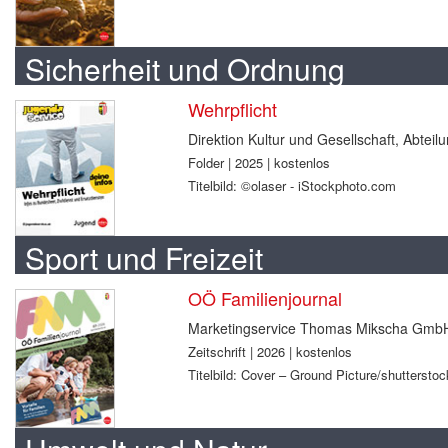
Sicherheit und Ordnung
Wehrpflicht
Direktion Kultur und Gesellschaft, Abtei
Folder | 2025 | kostenlos
Titelbild: ©olaser - iStockphoto.com
Sport und Freizeit
OÖ Familienjournal
Marketingservice Thomas Mikscha Gmb
Zeitschrift | 2026 | kostenlos
Titelbild: Cover – Ground Picture/shuttersto