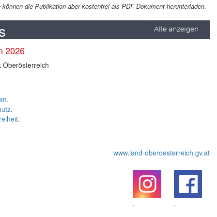
Sie können die Publikation aber kostenfrei als PDF-Dokument herunterladen.
s
Alle anzeigen
en 2026
k Oberösterreich
um
.
hutz
.
reiheit
.
www.land-oberoesterreich.gv.at
.
.