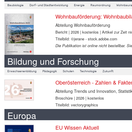
Baubiologie
Dorf- und Stadtentwicklung
Energie
Raumordnung
Wohnbaura
Wohnbauförderung: Wohnbaubil
Abteilung Wohnbauförderung
Bericht | 2026 | kostenlos | Artikel zur Zeit ni
Titelbild: ©jerane - stock.adobe.com
Die Publikation ist online nicht bestellbar.
Bildung und Forschung
Erwachsenenbildung
Pädagogik
Schulen
Technologie
Zukunft
Oberösterreich - Zahlen & Fakt
Abteilung Trends und Innovation, Statisti
Broschüre | 2026 | kostenlos
Titelbild: vectorygraphics
Europa
EU Wissen Aktuell