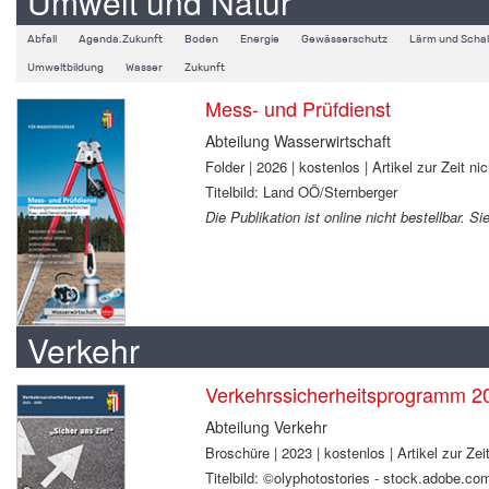
Umwelt und Natur
Abfall
Agenda.Zukunft
Boden
Energie
Gewässerschutz
Lärm und Schal
Umweltbildung
Wasser
Zukunft
Mess- und Prüfdienst
Abteilung Wasserwirtschaft
Folder | 2026 | kostenlos | Artikel zur Zeit nic
Titelbild: Land OÖ/Sternberger
Die Publikation ist online nicht bestellbar. 
Verkehr
Verkehrssicherheitsprogramm 2
Abteilung Verkehr
Broschüre | 2023 | kostenlos | Artikel zur Zeit
Titelbild: ©olyphotostories - stock.adobe.co