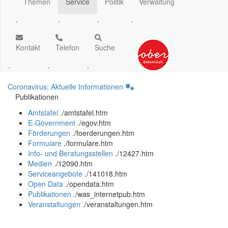
Themen
Service
Politik
Verwaltung
.
.
.
.
Kontakt
Telefon
Suche
.
.
.
Coronavirus: Aktuelle Informationen
Publikationen
Amtstafel
.
/amtstafel.htm
E-Government
.
/egov.htm
Förderungen
.
/foerderungen.htm
Formulare
.
/formulare.htm
Info- und Beratungsstellen
.
/12427.htm
Medien
.
/12090.htm
Serviceangebote
.
/141018.htm
Open Data
.
/opendata.htm
Publikationen
.
/was_internetpub.htm
Veranstaltungen
.
/veranstaltungen.htm