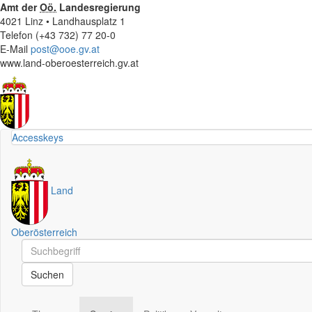
Amt der
Oö.
Landesregierung
4021 Linz • Landhausplatz 1
Telefon (+43 732) 77 20-0
E-Mail
post@ooe.gv.at
www.land-oberoesterreich.gv.at
Accesskeys
Land
Oberösterreich
Schnellsuche
Schnellsuche
Suchen