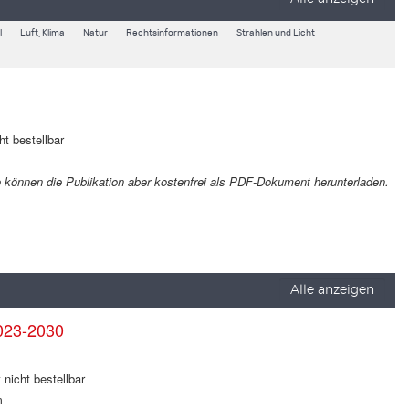
l
Luft, Klima
Natur
Rechtsinformationen
Strahlen und Licht
ht bestellbar
Sie können die Publikation aber kostenfrei als PDF-Dokument herunterladen.
Alle anzeigen
023-2030
 nicht bestellbar
m