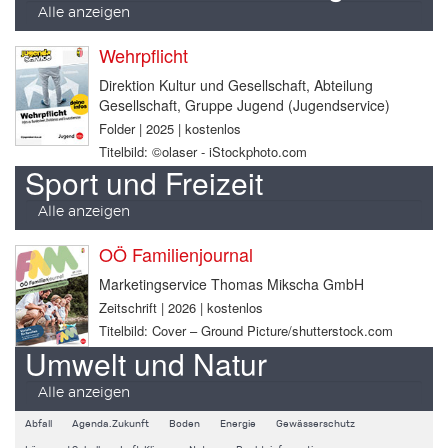
Alle anzeigen
Wehrpflicht
Direktion Kultur und Gesellschaft, Abteilung
Gesellschaft, Gruppe Jugend (Jugendservice)
Folder | 2025 | kostenlos
Titelbild: ©olaser - iStockphoto.com
Sport und Freizeit
Alle anzeigen
OÖ Familienjournal
Marketingservice Thomas Mikscha GmbH
Zeitschrift | 2026 | kostenlos
Titelbild: Cover – Ground Picture/shutterstock.com
Umwelt und Natur
Alle anzeigen
Abfall
Agenda.Zukunft
Boden
Energie
Gewässerschutz