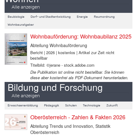
Alle anzeigen
Baubiologie
Dorf- und Stadtentwicklung
Energie
Raumordnung
Wohnbauratgeber
Wohnbauförderung: Wohnbaubilanz 2025
Abteilung Wohnbauförderung
Bericht | 2026 | kostenlos | Artikel zur Zeit nicht
bestellbar
Titelbild: ©jerane - stock.adobe.com
Die Publikation ist online nicht bestellbar. Sie können
diese aber kostenfrei als PDF-Dokument herunterladen.
Bildung und Forschung
Alle anzeigen
Erwachsenenbildung
Pädagogik
Schulen
Technologie
Zukunft
Oberösterreich - Zahlen & Fakten 2026
Abteilung Trends und Innovation, Statistik
Oberösterreich