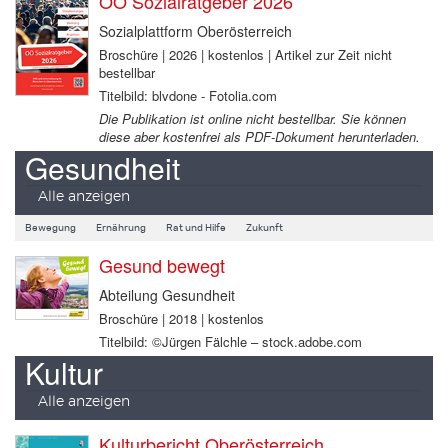
OÖ Sozialratgeber 2026
Sozialplattform Oberösterreich
Broschüre | 2026 | kostenlos | Artikel zur Zeit nicht
bestellbar
Titelbild: blvdone - Fotolia.com
Die Publikation ist online nicht bestellbar. Sie können
diese aber kostenfrei als PDF-Dokument herunterladen.
Gesundheit
Alle anzeigen
Bewegung
Ernährung
Rat und Hilfe
Zukunft
Gesund bewegt
Abteilung Gesundheit
Broschüre | 2018 | kostenlos
Titelbild: ©Jürgen Fälchle – stock.adobe.com
Kultur
Alle anzeigen
Kulturbericht Oberösterreich