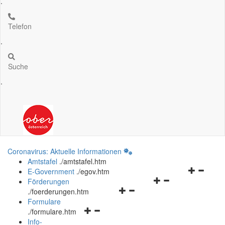
.
Telefon
.
Suche
.
Coronavirus: Aktuelle Informationen
Amtstafel
.
/amtstafel.htm
Navigation
E-Government
.
/egov.htm
Navigationsmenü
öffnen
Förderungen
Navigationsmenü
öffnen
und
.
/foerderungen.htm
öffnen
und
schließen
Formulare
Navigationsmenü
und
schließen
.
/formulare.htm
öffnen
schließen
Info-