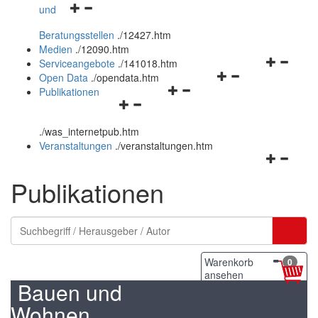
Navigationsmenü
und
und
öffnen
schließen
Beratungsstellen
.
/12427.htm
und
Medien
.
/12090.htm
schließen
Navigation
Serviceangebote
.
/141018.htm
Navigationsmenü
öffnen
Open Data
.
/opendata.htm
Navigationsmenü
öffnen
und
Publikationen
Navigationsmenü
öffnen
und
schließen
öffnen
und
schließen
.
/was_internetpub.htm
und
schließen
Veranstaltungen
.
/veranstaltungen.htm
schließen
Navigation
öffnen
Publikationen
und
schließen
Warenkorb
0
ansehen
Bauen und
Wohnen