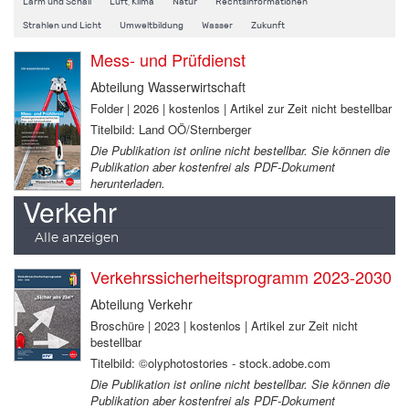
Lärm und Schall
Luft, Klima
Natur
Rechtsinformationen
Strahlen und Licht
Umweltbildung
Wasser
Zukunft
Mess- und Prüfdienst
Abteilung Wasserwirtschaft
Folder | 2026 | kostenlos | Artikel zur Zeit nicht bestellbar
Titelbild: Land OÖ/Sternberger
Die Publikation ist online nicht bestellbar. Sie können die
Publikation aber kostenfrei als PDF-Dokument
herunterladen.
Verkehr
Alle anzeigen
Verkehrssicherheitsprogramm 2023-2030
Abteilung Verkehr
Broschüre | 2023 | kostenlos | Artikel zur Zeit nicht
bestellbar
Titelbild: ©olyphotostories - stock.adobe.com
Die Publikation ist online nicht bestellbar. Sie können die
Publikation aber kostenfrei als PDF-Dokument