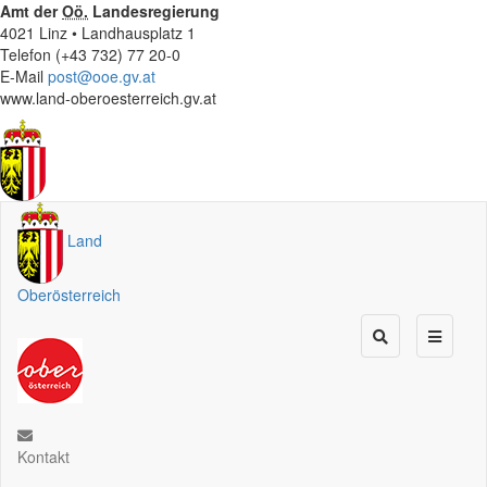
Amt der
Oö.
Landesregierung
4021 Linz • Landhausplatz 1
Telefon (+43 732) 77 20-0
E-Mail
post@ooe.gv.at
www.land-oberoesterreich.gv.at
Land
Oberösterreich
Kontakt