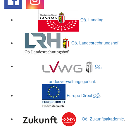
.
.
Oö.
Landtag
.
Oö.
Landesrechnungshof
.
Oö.
Landesverwaltungsgericht
.
Europe Direct
OÖ
.
Oö.
Zukunftsakademie
.