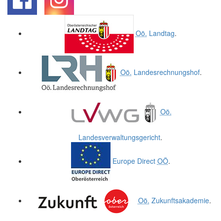
.
.
Oö.
Landtag
.
Oö.
Landesrechnungshof
.
Oö.
Landesverwaltungsgericht
.
Europe Direct
OÖ
.
Oö.
Zukunftsakademie
.