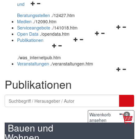
Navigationsmenü
und
und
öffnen
schließen
Beratungsstellen
.
/12427.htm
und
Medien
.
/12090.htm
schließen
Navigation
Serviceangebote
.
/141018.htm
Navigationsmenü
öffnen
Open Data
.
/opendata.htm
Navigationsmenü
öffnen
und
Publikationen
Navigationsmenü
öffnen
und
schließen
öffnen
und
schließen
.
/was_internetpub.htm
und
schließen
Veranstaltungen
.
/veranstaltungen.htm
schließen
Navigation
öffnen
Publikationen
und
schließen
Warenkorb
0
ansehen
Bauen und
Wohnen