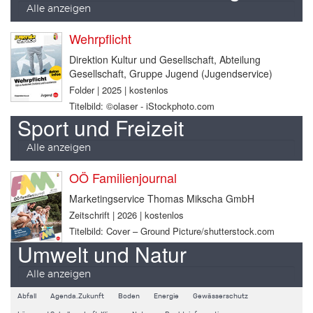
Alle anzeigen
Wehrpflicht
Direktion Kultur und Gesellschaft, Abteilung
Gesellschaft, Gruppe Jugend (Jugendservice)
Folder | 2025 | kostenlos
Titelbild: ©olaser - iStockphoto.com
Sport und Freizeit
Alle anzeigen
OÖ Familienjournal
Marketingservice Thomas Mikscha GmbH
Zeitschrift | 2026 | kostenlos
Titelbild: Cover – Ground Picture/shutterstock.com
Umwelt und Natur
Alle anzeigen
Abfall
Agenda.Zukunft
Boden
Energie
Gewässerschutz