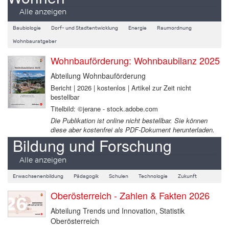
Alle anzeigen
Baubiologie
Dorf- und Stadtentwicklung
Energie
Raumordnung
Wohnbauratgeber
Wohnbauförderung: Wohnbaubilanz 2025
Abteilung Wohnbauförderung
Bericht | 2026 | kostenlos | Artikel zur Zeit nicht
bestellbar
Titelbild: ©jerane - stock.adobe.com
Die Publikation ist online nicht bestellbar. Sie können
diese aber kostenfrei als PDF-Dokument herunterladen.
Bildung und Forschung
Alle anzeigen
Erwachsenenbildung
Pädagogik
Schulen
Technologie
Zukunft
Oberösterreich - Zahlen & Fakten 2026
Abteilung Trends und Innovation, Statistik
Oberösterreich