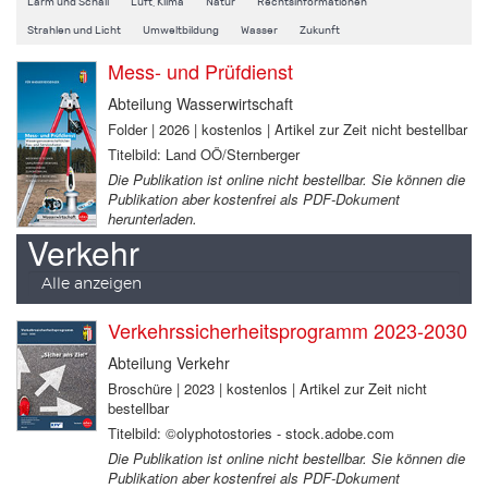
Lärm und Schall
Luft, Klima
Natur
Rechtsinformationen
Strahlen und Licht
Umweltbildung
Wasser
Zukunft
Mess- und Prüfdienst
Abteilung Wasserwirtschaft
Folder | 2026 | kostenlos | Artikel zur Zeit nicht bestellbar
Titelbild: Land OÖ/Sternberger
Die Publikation ist online nicht bestellbar. Sie können die
Publikation aber kostenfrei als PDF-Dokument
herunterladen.
Verkehr
Alle anzeigen
Verkehrssicherheitsprogramm 2023-2030
Abteilung Verkehr
Broschüre | 2023 | kostenlos | Artikel zur Zeit nicht
bestellbar
Titelbild: ©olyphotostories - stock.adobe.com
Die Publikation ist online nicht bestellbar. Sie können die
Publikation aber kostenfrei als PDF-Dokument