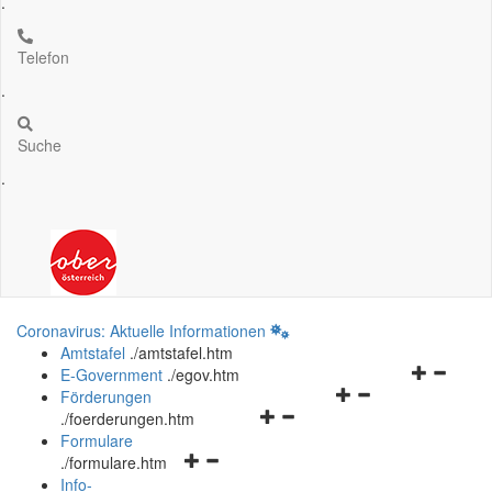
.
Telefon
.
Suche
.
Coronavirus: Aktuelle Informationen
Amtstafel
.
/amtstafel.htm
Navigation
E-Government
.
/egov.htm
Navigationsmenü
öffnen
Förderungen
Navigationsmenü
öffnen
und
.
/foerderungen.htm
öffnen
und
schließen
Formulare
Navigationsmenü
und
schließen
.
/formulare.htm
öffnen
schließen
Info-