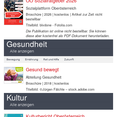
OÖ Sozialratgeber 2026
Sozialplattform Oberösterreich
Broschüre | 2026 | kostenlos | Artikel zur Zeit nicht
bestellbar
Titelbild: blvdone - Fotolia.com
Die Publikation ist online nicht bestellbar. Sie können
diese aber kostenfrei als PDF-Dokument herunterladen.
Gesundheit
Alle anzeigen
Bewegung
Ernährung
Rat und Hilfe
Zukunft
Gesund bewegt
Abteilung Gesundheit
Broschüre | 2018 | kostenlos
Titelbild: ©Jürgen Fälchle – stock.adobe.com
Kultur
Alle anzeigen
Kulturbericht Oberösterreich