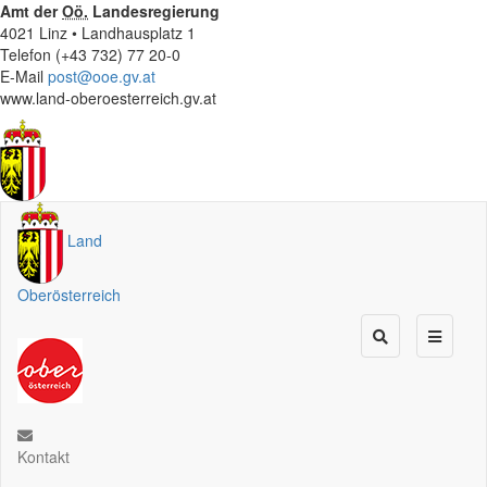
Amt der
Oö.
Landesregierung
4021 Linz • Landhausplatz 1
Telefon (+43 732) 77 20-0
E-Mail
post@ooe.gv.at
www.land-oberoesterreich.gv.at
Land
Oberösterreich
Kontakt