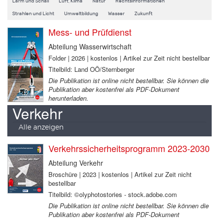
Lärm und Schall
Luft, Klima
Natur
Rechtsinformationen
Strahlen und Licht
Umweltbildung
Wasser
Zukunft
Mess- und Prüfdienst
Abteilung Wasserwirtschaft
Folder | 2026 | kostenlos | Artikel zur Zeit nicht bestellbar
Titelbild: Land OÖ/Sternberger
Die Publikation ist online nicht bestellbar. Sie können die
Publikation aber kostenfrei als PDF-Dokument
herunterladen.
Verkehr
Alle anzeigen
Verkehrssicherheitsprogramm 2023-2030
Abteilung Verkehr
Broschüre | 2023 | kostenlos | Artikel zur Zeit nicht
bestellbar
Titelbild: ©olyphotostories - stock.adobe.com
Die Publikation ist online nicht bestellbar. Sie können die
Publikation aber kostenfrei als PDF-Dokument