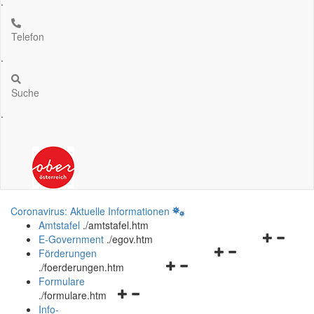
.
Telefon
.
Suche
.
Coronavirus: Aktuelle Informationen
Amtstafel
.
/amtstafel.htm
Navigation
E-Government
.
/egov.htm
Navigationsmenü
öffnen
Förderungen
Navigationsmenü
öffnen
und
.
/foerderungen.htm
öffnen
und
schließen
Formulare
Navigationsmenü
und
schließen
.
/formulare.htm
öffnen
schließen
Info-