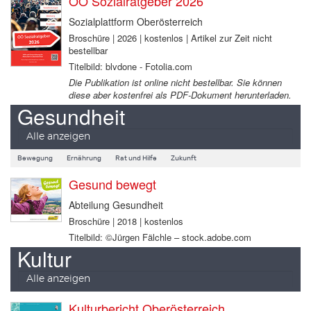
OÖ Sozialratgeber 2026
Sozialplattform Oberösterreich
Broschüre | 2026 | kostenlos | Artikel zur Zeit nicht
bestellbar
Titelbild: blvdone - Fotolia.com
Die Publikation ist online nicht bestellbar. Sie können
diese aber kostenfrei als PDF-Dokument herunterladen.
Gesundheit
Alle anzeigen
Bewegung
Ernährung
Rat und Hilfe
Zukunft
Gesund bewegt
Abteilung Gesundheit
Broschüre | 2018 | kostenlos
Titelbild: ©Jürgen Fälchle – stock.adobe.com
Kultur
Alle anzeigen
Kulturbericht Oberösterreich