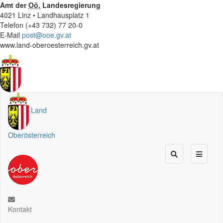
Amt der
Oö.
Landesregierung
4021 Linz • Landhausplatz 1
Telefon (+43 732) 77 20-0
E-Mail
post@ooe.gv.at
www.land-oberoesterreich.gv.at
Land
Oberösterreich
Kontakt