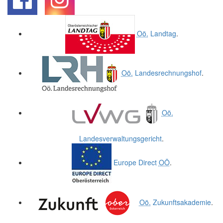
.
.
Oö.
Landtag
.
Oö.
Landesrechnungshof
.
Oö.
Landesverwaltungsgericht
.
Europe Direct
OÖ
.
Oö.
Zukunftsakademie
.