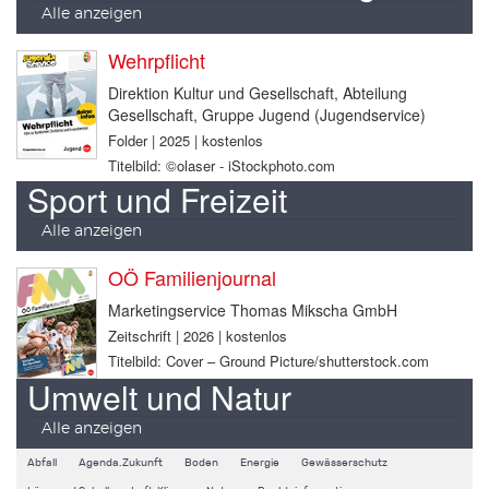
Alle anzeigen
Wehrpflicht
Direktion Kultur und Gesellschaft, Abteilung
Gesellschaft, Gruppe Jugend (Jugendservice)
Folder | 2025 | kostenlos
Titelbild: ©olaser - iStockphoto.com
Sport und Freizeit
Alle anzeigen
OÖ Familienjournal
Marketingservice Thomas Mikscha GmbH
Zeitschrift | 2026 | kostenlos
Titelbild: Cover – Ground Picture/shutterstock.com
Umwelt und Natur
Alle anzeigen
Abfall
Agenda.Zukunft
Boden
Energie
Gewässerschutz