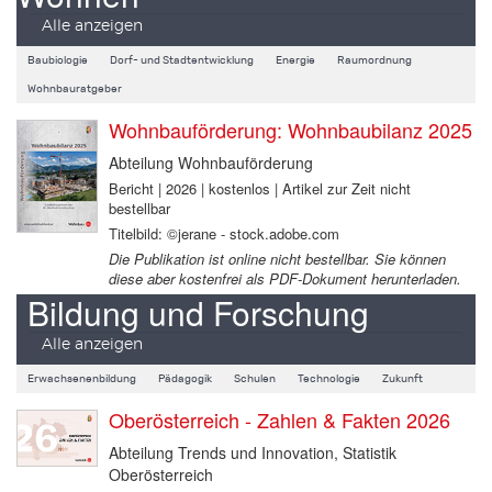
Alle anzeigen
Baubiologie
Dorf- und Stadtentwicklung
Energie
Raumordnung
Wohnbauratgeber
Wohnbauförderung: Wohnbaubilanz 2025
Abteilung Wohnbauförderung
Bericht | 2026 | kostenlos | Artikel zur Zeit nicht
bestellbar
Titelbild: ©jerane - stock.adobe.com
Die Publikation ist online nicht bestellbar. Sie können
diese aber kostenfrei als PDF-Dokument herunterladen.
Bildung und Forschung
Alle anzeigen
Erwachsenenbildung
Pädagogik
Schulen
Technologie
Zukunft
Oberösterreich - Zahlen & Fakten 2026
Abteilung Trends und Innovation, Statistik
Oberösterreich