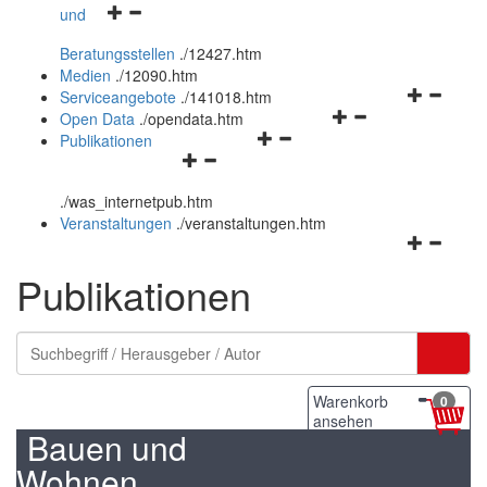
Navigationsmenü
und
und
öffnen
schließen
Beratungsstellen
.
/12427.htm
und
Medien
.
/12090.htm
schließen
Navigation
Serviceangebote
.
/141018.htm
Navigationsmenü
öffnen
Open Data
.
/opendata.htm
Navigationsmenü
öffnen
und
Publikationen
Navigationsmenü
öffnen
und
schließen
öffnen
und
schließen
.
/was_internetpub.htm
und
schließen
Veranstaltungen
.
/veranstaltungen.htm
schließen
Navigation
öffnen
Publikationen
und
schließen
Warenkorb
0
ansehen
Bauen und
Wohnen