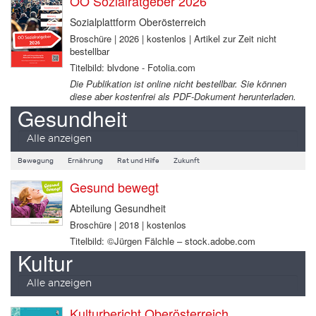
OÖ Sozialratgeber 2026
Sozialplattform Oberösterreich
Broschüre | 2026 | kostenlos | Artikel zur Zeit nicht
bestellbar
Titelbild: blvdone - Fotolia.com
Die Publikation ist online nicht bestellbar. Sie können
diese aber kostenfrei als PDF-Dokument herunterladen.
Gesundheit
Alle anzeigen
Bewegung
Ernährung
Rat und Hilfe
Zukunft
Gesund bewegt
Abteilung Gesundheit
Broschüre | 2018 | kostenlos
Titelbild: ©Jürgen Fälchle – stock.adobe.com
Kultur
Alle anzeigen
Kulturbericht Oberösterreich