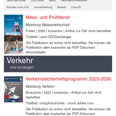
Lärm und Schall
Luft, Klima
Natur
Rechtsinformationen
Strahlen und Licht
Umweltbildung
Wasser
Zukunft
Mess- und Prüfdienst
Abteilung Wasserwirtschaft
Folder | 2026 | kostenlos | Artikel zur Zeit nicht bestellbar
Titelbild: Land OÖ/Sternberger
Die Publikation ist online nicht bestellbar. Sie können die
Publikation aber kostenfrei als PDF-Dokument
herunterladen.
Verkehr
Alle anzeigen
Verkehrssicherheitsprogramm 2023-2030
Abteilung Verkehr
Broschüre | 2023 | kostenlos | Artikel zur Zeit nicht
bestellbar
Titelbild: ©olyphotostories - stock.adobe.com
Die Publikation ist online nicht bestellbar. Sie können die
Publikation aber kostenfrei als PDF-Dokument