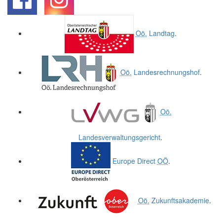
.
.
Oö.
Landtag
.
Oö.
Landesrechnungshof
.
Oö.
Landesverwaltungsgericht
.
Europe Direct
OÖ
.
Oö.
Zukunftsakademie
.