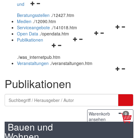
Navigationsmenü
und
und
öffnen
schließen
Beratungsstellen
.
/12427.htm
und
Medien
.
/12090.htm
schließen
Navigation
Serviceangebote
.
/141018.htm
Navigationsmenü
öffnen
Open Data
.
/opendata.htm
Navigationsmenü
öffnen
und
Publikationen
Navigationsmenü
öffnen
und
schließen
öffnen
und
schließen
.
/was_internetpub.htm
und
schließen
Veranstaltungen
.
/veranstaltungen.htm
schließen
Navigation
öffnen
Publikationen
und
schließen
Warenkorb
0
ansehen
Bauen und
Wohnen