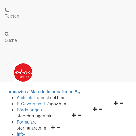
.
Telefon
.
Suche
.
Coronavirus: Aktuelle Informationen
Amtstafel
.
/amtstafel.htm
Navigation
E-Government
.
/egov.htm
Navigationsmenü
öffnen
Förderungen
Navigationsmenü
öffnen
und
.
/foerderungen.htm
öffnen
und
schließen
Formulare
Navigationsmenü
und
schließen
.
/formulare.htm
öffnen
schließen
Info-