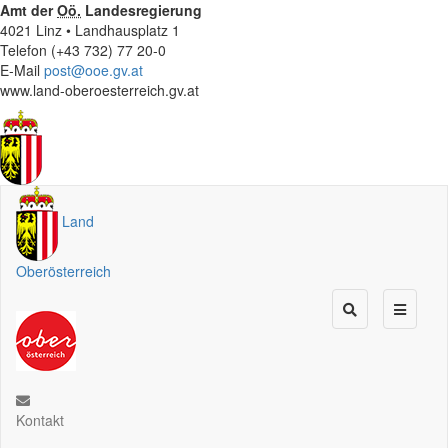
Amt der
Oö.
Landesregierung
4021 Linz • Landhausplatz 1
Telefon (+43 732) 77 20-0
E-Mail
post@ooe.gv.at
www.land-oberoesterreich.gv.at
Land
Oberösterreich
Kontakt