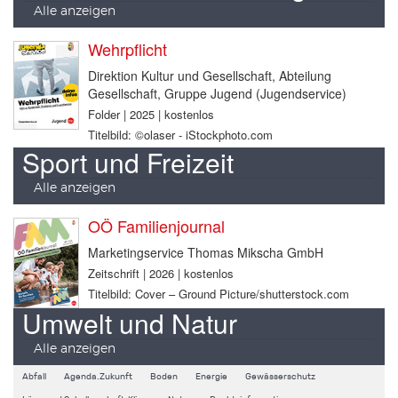
Alle anzeigen
Wehrpflicht
Direktion Kultur und Gesellschaft, Abteilung
Gesellschaft, Gruppe Jugend (Jugendservice)
Folder | 2025 | kostenlos
Titelbild: ©olaser - iStockphoto.com
Sport und Freizeit
Alle anzeigen
OÖ Familienjournal
Marketingservice Thomas Mikscha GmbH
Zeitschrift | 2026 | kostenlos
Titelbild: Cover – Ground Picture/shutterstock.com
Umwelt und Natur
Alle anzeigen
Abfall
Agenda.Zukunft
Boden
Energie
Gewässerschutz