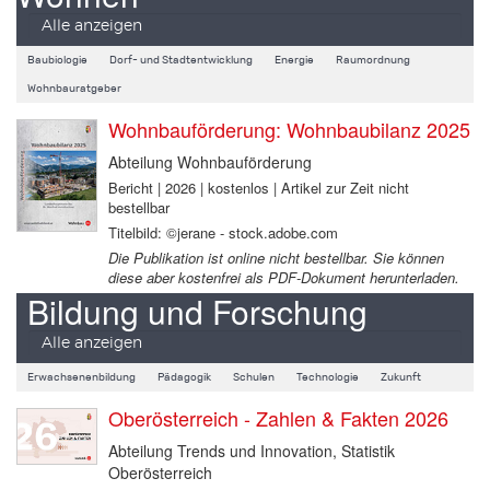
Alle anzeigen
Baubiologie
Dorf- und Stadtentwicklung
Energie
Raumordnung
Wohnbauratgeber
Wohnbauförderung: Wohnbaubilanz 2025
Abteilung Wohnbauförderung
Bericht | 2026 | kostenlos | Artikel zur Zeit nicht
bestellbar
Titelbild: ©jerane - stock.adobe.com
Die Publikation ist online nicht bestellbar. Sie können
diese aber kostenfrei als PDF-Dokument herunterladen.
Bildung und Forschung
Alle anzeigen
Erwachsenenbildung
Pädagogik
Schulen
Technologie
Zukunft
Oberösterreich - Zahlen & Fakten 2026
Abteilung Trends und Innovation, Statistik
Oberösterreich