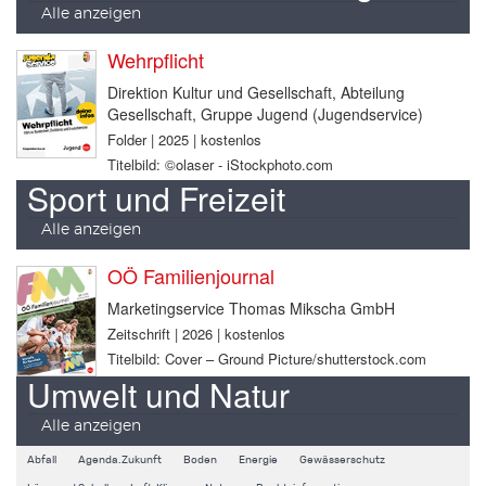
Alle anzeigen
Wehrpflicht
Direktion Kultur und Gesellschaft, Abteilung
Gesellschaft, Gruppe Jugend (Jugendservice)
Folder | 2025 | kostenlos
Titelbild: ©olaser - iStockphoto.com
Sport und Freizeit
Alle anzeigen
OÖ Familienjournal
Marketingservice Thomas Mikscha GmbH
Zeitschrift | 2026 | kostenlos
Titelbild: Cover – Ground Picture/shutterstock.com
Umwelt und Natur
Alle anzeigen
Abfall
Agenda.Zukunft
Boden
Energie
Gewässerschutz