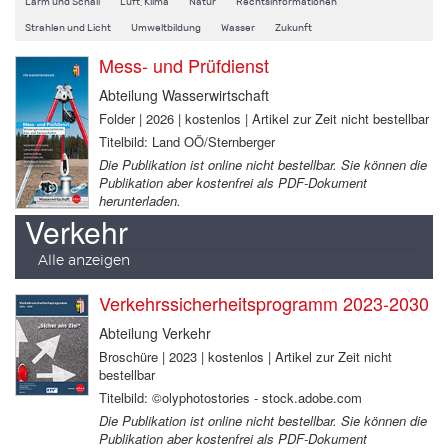
Lärm und Schall
Luft, Klima
Natur
Rechtsinformationen
Strahlen und Licht
Umweltbildung
Wasser
Zukunft
Mess- und Prüfdienst
Abteilung Wasserwirtschaft
Folder | 2026 | kostenlos | Artikel zur Zeit nicht bestellbar
Titelbild: Land OÖ/Sternberger
Die Publikation ist online nicht bestellbar. Sie können die
Publikation aber kostenfrei als PDF-Dokument
herunterladen.
Verkehr
Alle anzeigen
Verkehrssicherheitsprogramm 2023-2030
Abteilung Verkehr
Broschüre | 2023 | kostenlos | Artikel zur Zeit nicht
bestellbar
Titelbild: ©olyphotostories - stock.adobe.com
Die Publikation ist online nicht bestellbar. Sie können die
Publikation aber kostenfrei als PDF-Dokument