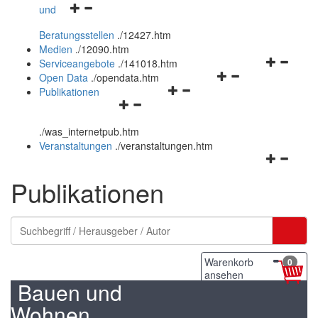
Navigationsmenü
und
und
öffnen
schließen
Beratungsstellen
.
/12427.htm
und
Medien
.
/12090.htm
schließen
Navigation
Serviceangebote
.
/141018.htm
Navigationsmenü
öffnen
Open Data
.
/opendata.htm
Navigationsmenü
öffnen
und
Publikationen
Navigationsmenü
öffnen
und
schließen
öffnen
und
schließen
.
/was_internetpub.htm
und
schließen
Veranstaltungen
.
/veranstaltungen.htm
schließen
Navigation
öffnen
Publikationen
und
schließen
Warenkorb
0
ansehen
Bauen und
Wohnen