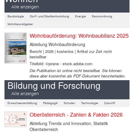
Alle anzeigen
Baubiologie
Dorf- und Stadtentwicklung
Energie
Raumordnung
Wohnbauratgeber
Wohnbauförderung: Wohnbaubilanz 2025
Abteilung Wohnbauförderung
Bericht | 2026 | kostenlos | Artikel zur Zeit nicht
bestellbar
Titelbild: ©jerane - stock.adobe.com
Die Publikation ist online nicht bestellbar. Sie können
diese aber kostenfrei als PDF-Dokument herunterladen.
Bildung und Forschung
Alle anzeigen
Erwachsenenbildung
Pädagogik
Schulen
Technologie
Zukunft
Oberösterreich - Zahlen & Fakten 2026
Abteilung Trends und Innovation, Statistik
Oberösterreich