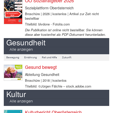
OÖ Sozialratgeber 2026
Sozialplattform Oberösterreich
Broschüre | 2026 | kostenlos | Artikel zur Zeit nicht
bestellbar
Titelbild: blvdone - Fotolia.com
Die Publikation ist online nicht bestellbar. Sie können
diese aber kostenfrei als PDF-Dokument herunterladen.
Gesundheit
Alle anzeigen
Bewegung
Ernährung
Rat und Hilfe
Zukunft
Gesund bewegt
Abteilung Gesundheit
Broschüre | 2018 | kostenlos
Titelbild: ©Jürgen Fälchle – stock.adobe.com
Kultur
Alle anzeigen
Kulturbericht Oberösterreich