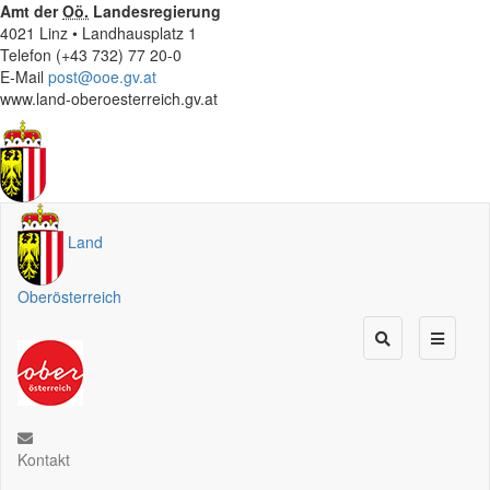
Amt der
Oö.
Landesregierung
4021 Linz • Landhausplatz 1
Telefon (+43 732) 77 20-0
E-Mail
post@ooe.gv.at
www.land-oberoesterreich.gv.at
Land
Oberösterreich
Kontakt