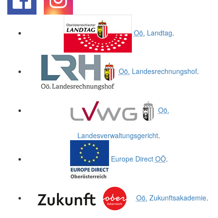
.
.
Oö.
Landtag
.
Oö.
Landesrechnungshof
.
Oö.
Landesverwaltungsgericht
.
Europe Direct
OÖ
.
Oö.
Zukunftsakademie
.