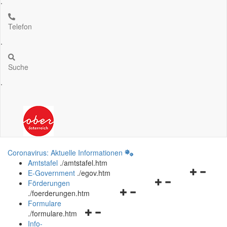
.
Telefon
.
Suche
.
Coronavirus: Aktuelle Informationen
Amtstafel
.
/amtstafel.htm
Navigation
E-Government
.
/egov.htm
Navigationsmenü
öffnen
Förderungen
Navigationsmenü
öffnen
und
.
/foerderungen.htm
öffnen
und
schließen
Formulare
Navigationsmenü
und
schließen
.
/formulare.htm
öffnen
schließen
Info-