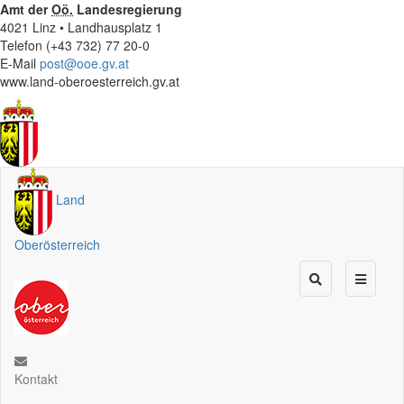
Amt der
Oö.
Landesregierung
4021 Linz • Landhausplatz 1
Telefon (+43 732) 77 20-0
E-Mail
post@ooe.gv.at
www.land-oberoesterreich.gv.at
Land
Oberösterreich
Kontakt