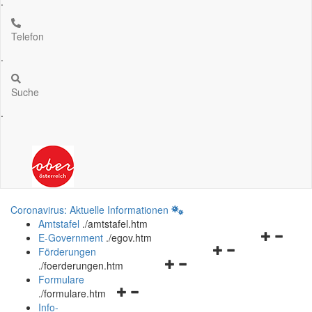
.
Telefon
.
Suche
.
Coronavirus: Aktuelle Informationen
Amtstafel
.
/amtstafel.htm
Navigation
E-Government
.
/egov.htm
Navigationsmenü
öffnen
Förderungen
Navigationsmenü
öffnen
und
.
/foerderungen.htm
öffnen
und
schließen
Formulare
Navigationsmenü
und
schließen
.
/formulare.htm
öffnen
schließen
Info-