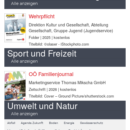
Alle anzeigen
Wehrpflicht
Direktion Kultur und Gesellschaft, Abteilung
Gesellschaft, Gruppe Jugend (Jugendservice)
Folder | 2025 | kostenlos
Titelbild: ©olaser - iStockphoto.com
Sport und Freizeit
Alle anzeigen
OÖ Familienjournal
Marketingservice Thomas Mikscha GmbH
Zeitschrift | 2026 | kostenlos
Titelbild: Cover – Ground Picture/shutterstock.com
Umwelt und Natur
Alle anzeigen
Abfall
Agenda.Zukunft
Boden
Energie
Gewässerschutz