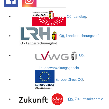
.
.
Oö.
Landtag
.
Oö.
Landesrechnungshof
.
Oö.
Landesverwaltungsgericht
.
Europe Direct
OÖ
.
Oö.
Zukunftsakademie
.