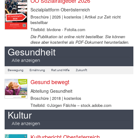
OÖ Sozialratgeber 2026
Sozialplattform Oberösterreich
Broschüre | 2026 | kostenlos | Artikel zur Zeit nicht
bestellbar
Titelbild: blvdone - Fotolia.com
Die Publikation ist online nicht bestellbar. Sie können
diese aber kostenfrei als PDF-Dokument herunterladen.
Gesundheit
Alle anzeigen
Bewegung
Ernährung
Rat und Hilfe
Zukunft
Gesund bewegt
Abteilung Gesundheit
Broschüre | 2018 | kostenlos
Titelbild: ©Jürgen Fälchle – stock.adobe.com
Kultur
Alle anzeigen
Kulturbericht Oberösterreich