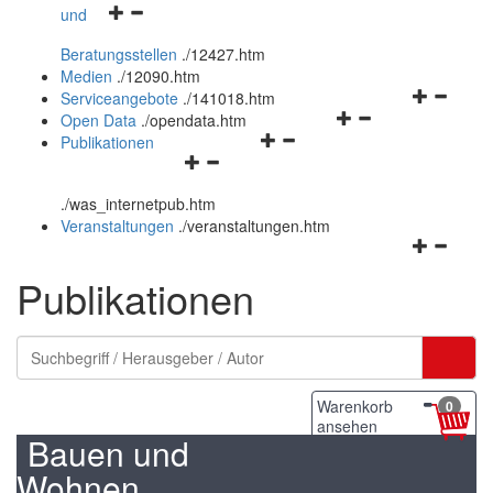
Navigationsmenü
und
und
öffnen
schließen
Beratungsstellen
.
/12427.htm
und
Medien
.
/12090.htm
schließen
Navigation
Serviceangebote
.
/141018.htm
Navigationsmenü
öffnen
Open Data
.
/opendata.htm
Navigationsmenü
öffnen
und
Publikationen
Navigationsmenü
öffnen
und
schließen
öffnen
und
schließen
.
/was_internetpub.htm
und
schließen
Veranstaltungen
.
/veranstaltungen.htm
schließen
Navigation
öffnen
Publikationen
und
schließen
Warenkorb
0
ansehen
Bauen und
Wohnen