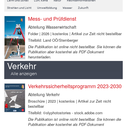
Lärm und Schall
Luft, Klima
Natur
Rechtsinformationen
Strahlen und Licht
Umweltbildung
Wasser
Zukunft
Mess- und Prüfdienst
Abteilung Wasserwirtschaft
Folder | 2026 | kostenlos | Artikel zur Zeit nicht bestellbar
Titelbild: Land OÖ/Sternberger
Die Publikation ist online nicht bestellbar. Sie können die
Publikation aber kostenfrei als PDF-Dokument
herunterladen.
Verkehr
Alle anzeigen
Verkehrssicherheitsprogramm 2023-2030
Abteilung Verkehr
Broschüre | 2023 | kostenlos | Artikel zur Zeit nicht
bestellbar
Titelbild: ©olyphotostories - stock.adobe.com
Die Publikation ist online nicht bestellbar. Sie können die
Publikation aber kostenfrei als PDF-Dokument