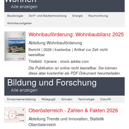
Alle anzeigen
Baubiologie
Dorf- und Stadtentwicklung
Energie
Raumordnung
Wohnbauratgeber
Wohnbauförderung: Wohnbaubilanz 2025
Abteilung Wohnbauförderung
Bericht | 2026 | kostenlos | Artikel zur Zeit nicht
bestellbar
Titelbild: ©jerane - stock.adobe.com
Die Publikation ist online nicht bestellbar. Sie können
diese aber kostenfrei als PDF-Dokument herunterladen.
Bildung und Forschung
Alle anzeigen
Erwachsenenbildung
Pädagogik
Schulen
Technologie
Zukunft
Oberösterreich - Zahlen & Fakten 2026
Abteilung Trends und Innovation, Statistik
Oberösterreich