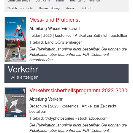
Lärm und Schall
Luft, Klima
Natur
Rechtsinformationen
Strahlen und Licht
Umweltbildung
Wasser
Zukunft
Mess- und Prüfdienst
Abteilung Wasserwirtschaft
Folder | 2026 | kostenlos | Artikel zur Zeit nicht bestellbar
Titelbild: Land OÖ/Sternberger
Die Publikation ist online nicht bestellbar. Sie können die
Publikation aber kostenfrei als PDF-Dokument
herunterladen.
Verkehr
Alle anzeigen
Verkehrssicherheitsprogramm 2023-2030
Abteilung Verkehr
Broschüre | 2023 | kostenlos | Artikel zur Zeit nicht
bestellbar
Titelbild: ©olyphotostories - stock.adobe.com
Die Publikation ist online nicht bestellbar. Sie können die
Publikation aber kostenfrei als PDF-Dokument