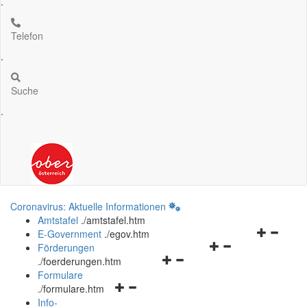
.
Telefon
.
Suche
.
Coronavirus: Aktuelle Informationen
Amtstafel
.
/amtstafel.htm
Navigation
E-Government
.
/egov.htm
Navigationsmenü
öffnen
Förderungen
Navigationsmenü
öffnen
und
.
/foerderungen.htm
öffnen
und
schließen
Formulare
Navigationsmenü
und
schließen
.
/formulare.htm
öffnen
schließen
Info-