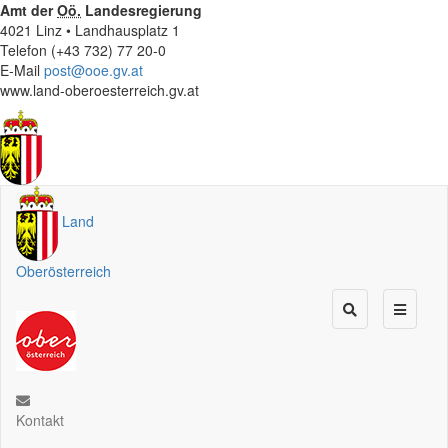
Amt der
Oö.
Landesregierung
4021 Linz • Landhausplatz 1
Telefon (+43 732) 77 20-0
E-Mail
post@ooe.gv.at
www.land-oberoesterreich.gv.at
Land
Oberösterreich
Kontakt