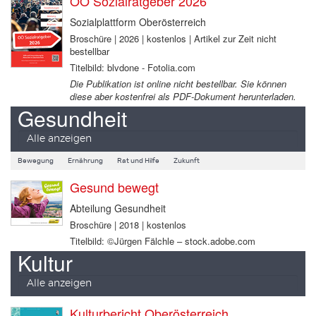
OÖ Sozialratgeber 2026
Sozialplattform Oberösterreich
Broschüre | 2026 | kostenlos | Artikel zur Zeit nicht
bestellbar
Titelbild: blvdone - Fotolia.com
Die Publikation ist online nicht bestellbar. Sie können
diese aber kostenfrei als PDF-Dokument herunterladen.
Gesundheit
Alle anzeigen
Bewegung
Ernährung
Rat und Hilfe
Zukunft
Gesund bewegt
Abteilung Gesundheit
Broschüre | 2018 | kostenlos
Titelbild: ©Jürgen Fälchle – stock.adobe.com
Kultur
Alle anzeigen
Kulturbericht Oberösterreich