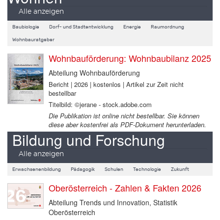
Alle anzeigen
Baubiologie
Dorf- und Stadtentwicklung
Energie
Raumordnung
Wohnbauratgeber
Wohnbauförderung: Wohnbaubilanz 2025
Abteilung Wohnbauförderung
Bericht | 2026 | kostenlos | Artikel zur Zeit nicht
bestellbar
Titelbild: ©jerane - stock.adobe.com
Die Publikation ist online nicht bestellbar. Sie können
diese aber kostenfrei als PDF-Dokument herunterladen.
Bildung und Forschung
Alle anzeigen
Erwachsenenbildung
Pädagogik
Schulen
Technologie
Zukunft
Oberösterreich - Zahlen & Fakten 2026
Abteilung Trends und Innovation, Statistik
Oberösterreich