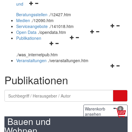
Navigationsmenü
und
und
öffnen
schließen
Beratungsstellen
.
/12427.htm
und
Medien
.
/12090.htm
schließen
Navigation
Serviceangebote
.
/141018.htm
Navigationsmenü
öffnen
Open Data
.
/opendata.htm
Navigationsmenü
öffnen
und
Publikationen
Navigationsmenü
öffnen
und
schließen
öffnen
und
schließen
.
/was_internetpub.htm
und
schließen
Veranstaltungen
.
/veranstaltungen.htm
schließen
Navigation
öffnen
Publikationen
und
schließen
Warenkorb
0
ansehen
Bauen und
Wohnen