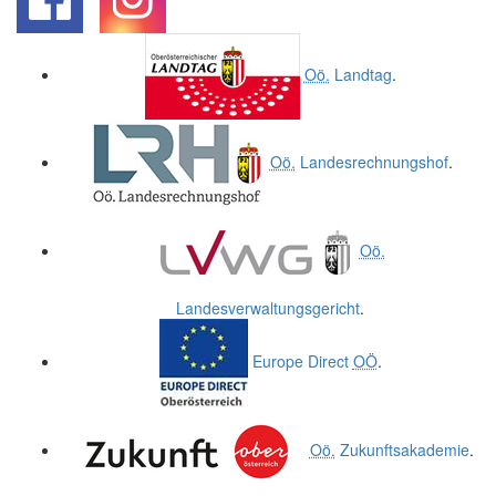
.
.
Oö.
Landtag
.
Oö.
Landesrechnungshof
.
Oö.
Landesverwaltungsgericht
.
Europe Direct
OÖ
.
Oö.
Zukunftsakademie
.