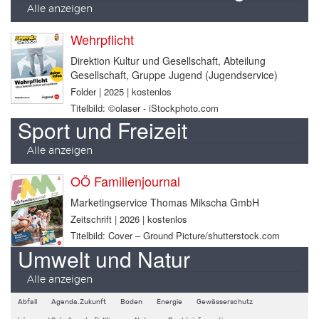
Alle anzeigen
Wehrpflicht
Direktion Kultur und Gesellschaft, Abteilung
Gesellschaft, Gruppe Jugend (Jugendservice)
Folder | 2025 | kostenlos
Titelbild: ©olaser - iStockphoto.com
Sport und Freizeit
Alle anzeigen
OÖ Familienjournal
Marketingservice Thomas Mikscha GmbH
Zeitschrift | 2026 | kostenlos
Titelbild: Cover – Ground Picture/shutterstock.com
Umwelt und Natur
Alle anzeigen
Abfall
Agenda.Zukunft
Boden
Energie
Gewässerschutz