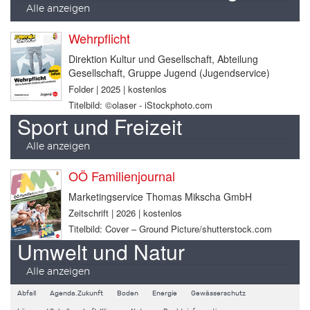
Alle anzeigen
Wehrpflicht
Direktion Kultur und Gesellschaft, Abteilung
Gesellschaft, Gruppe Jugend (Jugendservice)
Folder | 2025 | kostenlos
Titelbild: ©olaser - iStockphoto.com
Sport und Freizeit
Alle anzeigen
OÖ Familienjournal
Marketingservice Thomas Mikscha GmbH
Zeitschrift | 2026 | kostenlos
Titelbild: Cover – Ground Picture/shutterstock.com
Umwelt und Natur
Alle anzeigen
Abfall
Agenda.Zukunft
Boden
Energie
Gewässerschutz