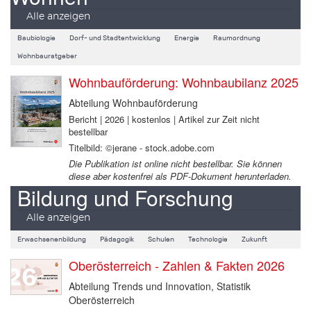
Alle anzeigen
Baubiologie
Dorf- und Stadtentwicklung
Energie
Raumordnung
Wohnbauratgeber
Wohnbauförderung: Wohnbaubilanz 2025
Abteilung Wohnbauförderung
Bericht | 2026 | kostenlos | Artikel zur Zeit nicht
bestellbar
Titelbild: ©jerane - stock.adobe.com
Die Publikation ist online nicht bestellbar. Sie können
diese aber kostenfrei als PDF-Dokument herunterladen.
Bildung und Forschung
Alle anzeigen
Erwachsenenbildung
Pädagogik
Schulen
Technologie
Zukunft
Oberösterreich - Zahlen & Fakten 2026
Abteilung Trends und Innovation, Statistik
Oberösterreich