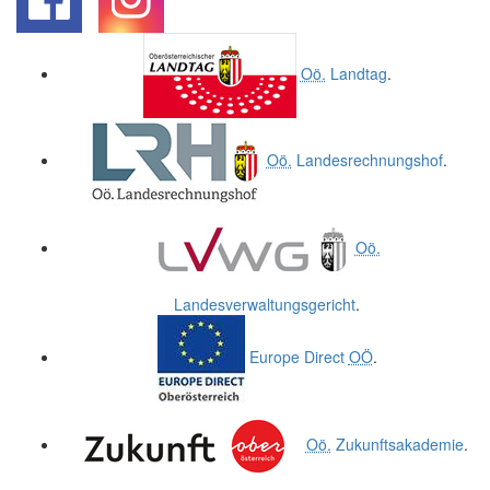
.
.
Oö.
Landtag
.
Oö.
Landesrechnungshof
.
Oö.
Landesverwaltungsgericht
.
Europe Direct
OÖ
.
Oö.
Zukunftsakademie
.