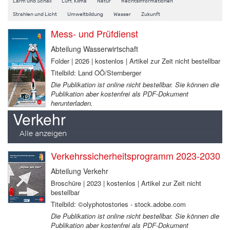
Lärm und Schall
Luft, Klima
Natur
Rechtsinformationen
Strahlen und Licht
Umweltbildung
Wasser
Zukunft
Mess- und Prüfdienst
Abteilung Wasserwirtschaft
Folder | 2026 | kostenlos | Artikel zur Zeit nicht bestellbar
Titelbild: Land OÖ/Sternberger
Die Publikation ist online nicht bestellbar. Sie können die
Publikation aber kostenfrei als PDF-Dokument
herunterladen.
Verkehr
Alle anzeigen
Verkehrssicherheitsprogramm 2023-2030
Abteilung Verkehr
Broschüre | 2023 | kostenlos | Artikel zur Zeit nicht
bestellbar
Titelbild: ©olyphotostories - stock.adobe.com
Die Publikation ist online nicht bestellbar. Sie können die
Publikation aber kostenfrei als PDF-Dokument