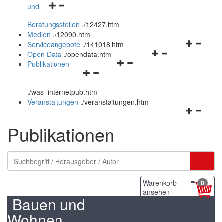
Navigationsmenü
und
und
öffnen
schließen
Beratungsstellen
.
/12427.htm
und
Medien
.
/12090.htm
schließen
Navigation
Serviceangebote
.
/141018.htm
Navigationsmenü
öffnen
Open Data
.
/opendata.htm
Navigationsmenü
öffnen
und
Publikationen
Navigationsmenü
öffnen
und
schließen
öffnen
und
schließen
.
/was_internetpub.htm
und
schließen
Veranstaltungen
.
/veranstaltungen.htm
schließen
Navigation
öffnen
Publikationen
und
schließen
Warenkorb
0
ansehen
Bauen und
Wohnen