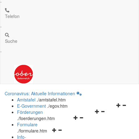
.
Telefon
.
Suche
.
Coronavirus: Aktuelle Informationen
Amtstafel
.
/amtstafel.htm
Navigation
E-Government
.
/egov.htm
Navigationsmenü
öffnen
Förderungen
Navigationsmenü
öffnen
und
.
/foerderungen.htm
öffnen
und
schließen
Formulare
Navigationsmenü
und
schließen
.
/formulare.htm
öffnen
schließen
Info-