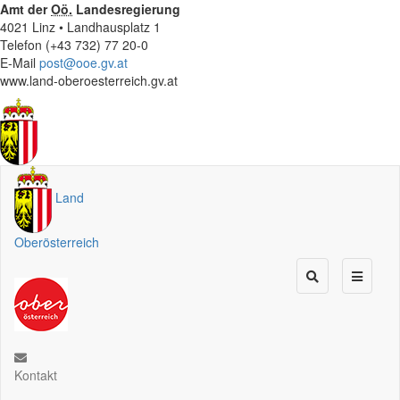
Amt der
Oö.
Landesregierung
4021 Linz • Landhausplatz 1
Telefon (+43 732) 77 20-0
E-Mail
post@ooe.gv.at
www.land-oberoesterreich.gv.at
Land
Oberösterreich
Kontakt