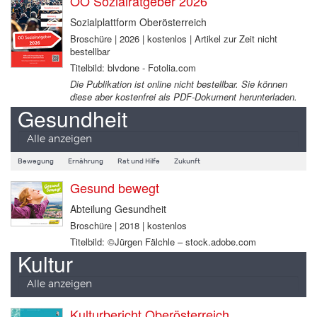
OÖ Sozialratgeber 2026
Sozialplattform Oberösterreich
Broschüre | 2026 | kostenlos | Artikel zur Zeit nicht
bestellbar
Titelbild: blvdone - Fotolia.com
Die Publikation ist online nicht bestellbar. Sie können
diese aber kostenfrei als PDF-Dokument herunterladen.
Gesundheit
Alle anzeigen
Bewegung
Ernährung
Rat und Hilfe
Zukunft
Gesund bewegt
Abteilung Gesundheit
Broschüre | 2018 | kostenlos
Titelbild: ©Jürgen Fälchle – stock.adobe.com
Kultur
Alle anzeigen
Kulturbericht Oberösterreich