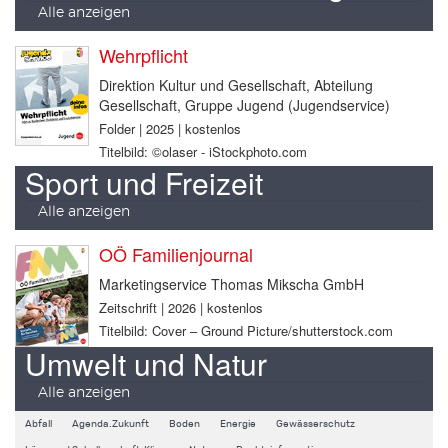
Alle anzeigen
Wehrpflicht
Direktion Kultur und Gesellschaft, Abteilung
Gesellschaft, Gruppe Jugend (Jugendservice)
Folder | 2025 | kostenlos
Titelbild: ©olaser - iStockphoto.com
Sport und Freizeit
Alle anzeigen
OÖ Familienjournal
Marketingservice Thomas Mikscha GmbH
Zeitschrift | 2026 | kostenlos
Titelbild: Cover – Ground Picture/shutterstock.com
Umwelt und Natur
Alle anzeigen
Abfall
Agenda.Zukunft
Boden
Energie
Gewässerschutz