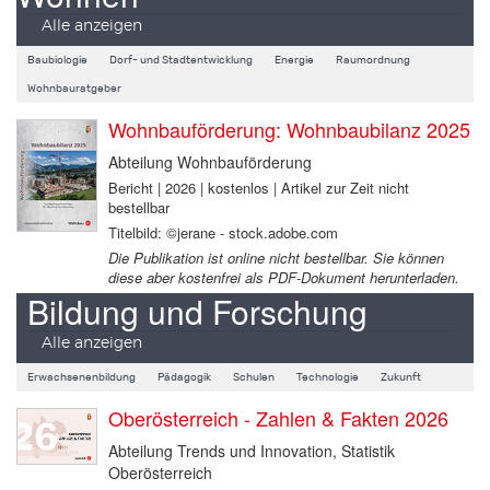
Alle anzeigen
Baubiologie
Dorf- und Stadtentwicklung
Energie
Raumordnung
Wohnbauratgeber
Wohnbauförderung: Wohnbaubilanz 2025
Abteilung Wohnbauförderung
Bericht | 2026 | kostenlos | Artikel zur Zeit nicht
bestellbar
Titelbild: ©jerane - stock.adobe.com
Die Publikation ist online nicht bestellbar. Sie können
diese aber kostenfrei als PDF-Dokument herunterladen.
Bildung und Forschung
Alle anzeigen
Erwachsenenbildung
Pädagogik
Schulen
Technologie
Zukunft
Oberösterreich - Zahlen & Fakten 2026
Abteilung Trends und Innovation, Statistik
Oberösterreich