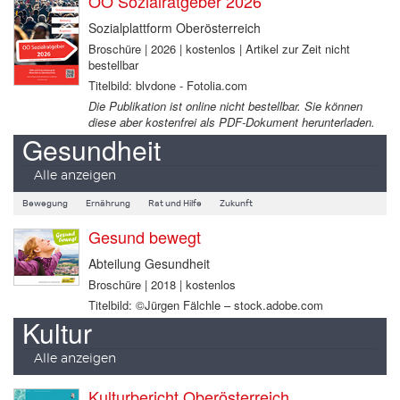
OÖ Sozialratgeber 2026
Sozialplattform Oberösterreich
Broschüre | 2026 | kostenlos | Artikel zur Zeit nicht
bestellbar
Titelbild: blvdone - Fotolia.com
Die Publikation ist online nicht bestellbar. Sie können
diese aber kostenfrei als PDF-Dokument herunterladen.
Gesundheit
Alle anzeigen
Bewegung
Ernährung
Rat und Hilfe
Zukunft
Gesund bewegt
Abteilung Gesundheit
Broschüre | 2018 | kostenlos
Titelbild: ©Jürgen Fälchle – stock.adobe.com
Kultur
Alle anzeigen
Kulturbericht Oberösterreich