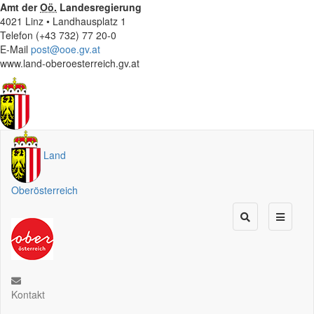
Amt der
Oö.
Landesregierung
4021 Linz • Landhausplatz 1
Telefon (+43 732) 77 20-0
E-Mail
post@ooe.gv.at
www.land-oberoesterreich.gv.at
Land
Oberösterreich
Kontakt