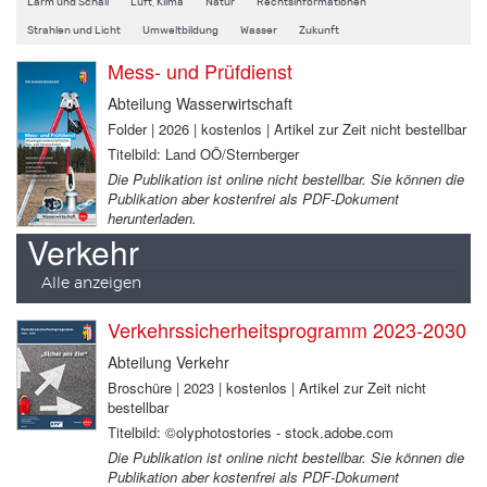
Lärm und Schall
Luft, Klima
Natur
Rechtsinformationen
Strahlen und Licht
Umweltbildung
Wasser
Zukunft
Mess- und Prüfdienst
Abteilung Wasserwirtschaft
Folder | 2026 | kostenlos | Artikel zur Zeit nicht bestellbar
Titelbild: Land OÖ/Sternberger
Die Publikation ist online nicht bestellbar. Sie können die
Publikation aber kostenfrei als PDF-Dokument
herunterladen.
Verkehr
Alle anzeigen
Verkehrssicherheitsprogramm 2023-2030
Abteilung Verkehr
Broschüre | 2023 | kostenlos | Artikel zur Zeit nicht
bestellbar
Titelbild: ©olyphotostories - stock.adobe.com
Die Publikation ist online nicht bestellbar. Sie können die
Publikation aber kostenfrei als PDF-Dokument