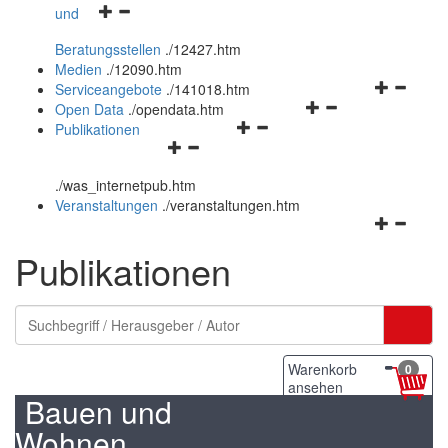
Navigationsmenü
und
und
öffnen
schließen
Beratungsstellen
.
/12427.htm
und
Medien
.
/12090.htm
schließen
Navigation
Serviceangebote
.
/141018.htm
Navigationsmenü
öffnen
Open Data
.
/opendata.htm
Navigationsmenü
öffnen
und
Publikationen
Navigationsmenü
öffnen
und
schließen
öffnen
und
schließen
.
/was_internetpub.htm
und
schließen
Veranstaltungen
.
/veranstaltungen.htm
schließen
Navigation
öffnen
Publikationen
und
schließen
Warenkorb
0
ansehen
Bauen und
Wohnen