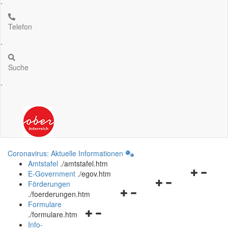
.
Telefon
.
Suche
.
Coronavirus: Aktuelle Informationen
Amtstafel
.
/amtstafel.htm
Navigation
E-Government
.
/egov.htm
Navigationsmenü
öffnen
Förderungen
Navigationsmenü
öffnen
und
.
/foerderungen.htm
öffnen
und
schließen
Formulare
Navigationsmenü
und
schließen
.
/formulare.htm
öffnen
schließen
Info-