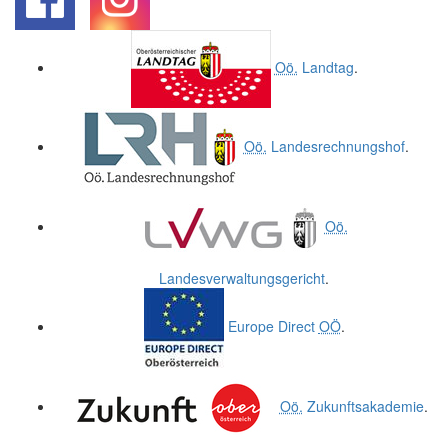
.
.
Oö.
Landtag
.
Oö.
Landesrechnungshof
.
Oö.
Landesverwaltungsgericht
.
Europe Direct
OÖ
.
Oö.
Zukunftsakademie
.