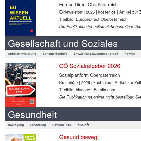
Europe Direct Oberösterreich
E-Newsletter | 2026 | kostenlos | Artikel zur Z
Titelbild: EuropeDirect Oberösterreich
Die Publikation ist online nicht bestellbar.
Gesellschaft und Soziales
Antidiskriminierung
Behindertenhilfe
Entwicklungszusammenarbeit
Familie
OÖ Sozialratgeber 2026
Sozialplattform Oberösterreich
Broschüre | 2026 | kostenlos | Artikel zur Zeit
Titelbild: blvdone - Fotolia.com
Die Publikation ist online nicht bestellbar.
Gesundheit
Bewegung
Ernährung
Rat und Hilfe
Zukunft
Gesund bewegt