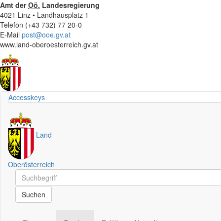
Amt der
Oö.
Landesregierung
4021 Linz • Landhausplatz 1
Telefon (+43 732) 77 20-0
E-Mail
post@ooe.gv.at
www.land-oberoesterreich.gv.at
Accesskeys
Land
Oberösterreich
Schnellsuche
Schnellsuche
Suchen