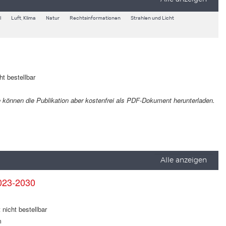
l
Luft, Klima
Natur
Rechtsinformationen
Strahlen und Licht
ht bestellbar
Sie können die Publikation aber kostenfrei als PDF-Dokument herunterladen.
Alle anzeigen
023-2030
 nicht bestellbar
m