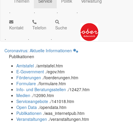
Themen
Service
Politik
Verwaltung
.
.
.
.
Kontakt
Telefon
Suche
.
.
.
Coronavirus: Aktuelle Informationen
Publikationen
Amtstafel
.
/amtstafel.htm
E-Government
.
/egov.htm
Förderungen
.
/foerderungen.htm
Formulare
.
/formulare.htm
Info- und Beratungsstellen
.
/12427.htm
Medien
.
/12090.htm
Serviceangebote
.
/141018.htm
Open Data
.
/opendata.htm
Publikationen
.
/was_internetpub.htm
Veranstaltungen
.
/veranstaltungen.htm