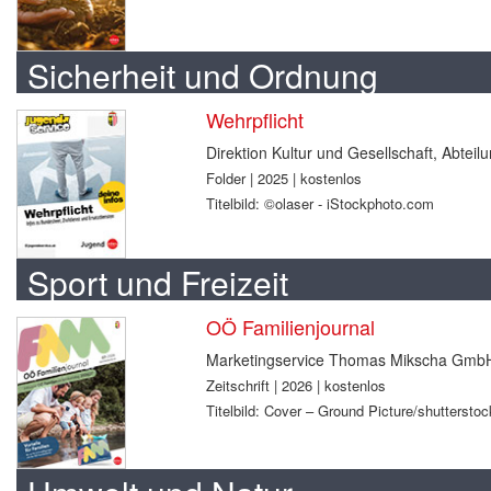
Sicherheit und Ordnung
Wehrpflicht
Direktion Kultur und Gesellschaft, Abtei
Folder | 2025 | kostenlos
Titelbild: ©olaser - iStockphoto.com
Sport und Freizeit
OÖ Familienjournal
Marketingservice Thomas Mikscha Gmb
Zeitschrift | 2026 | kostenlos
Titelbild: Cover – Ground Picture/shuttersto