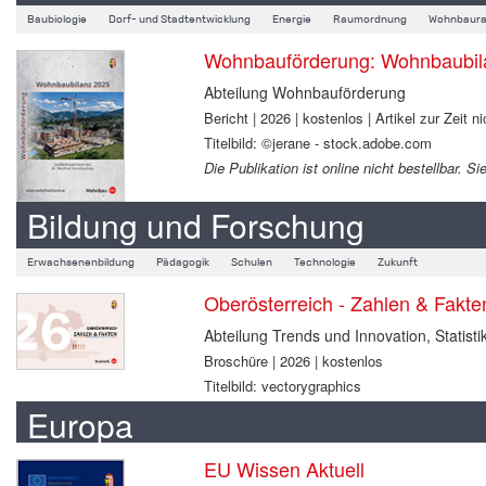
Baubiologie
Dorf- und Stadtentwicklung
Energie
Raumordnung
Wohnbaura
Wohnbauförderung: Wohnbaubil
Abteilung Wohnbauförderung
Bericht | 2026 | kostenlos | Artikel zur Zeit ni
Titelbild: ©jerane - stock.adobe.com
Die Publikation ist online nicht bestellbar.
Bildung und Forschung
Erwachsenenbildung
Pädagogik
Schulen
Technologie
Zukunft
Oberösterreich - Zahlen & Fakt
Abteilung Trends und Innovation, Statisti
Broschüre | 2026 | kostenlos
Titelbild: vectorygraphics
Europa
EU Wissen Aktuell