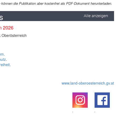
Sie können die Publikation aber kostenfrei als PDF-Dokument herunterladen.
s
Alle anzeigen
en 2026
k Oberösterreich
um
.
hutz
.
reiheit
.
www.land-oberoesterreich.gv.at
.
.