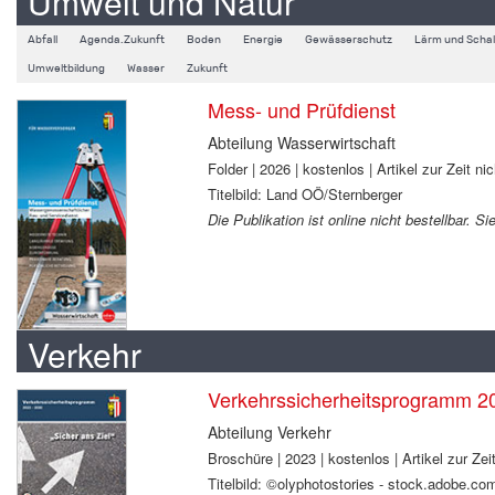
Umwelt und Natur
Abfall
Agenda.Zukunft
Boden
Energie
Gewässerschutz
Lärm und Schal
Umweltbildung
Wasser
Zukunft
Mess- und Prüfdienst
Abteilung Wasserwirtschaft
Folder | 2026 | kostenlos | Artikel zur Zeit nic
Titelbild: Land OÖ/Sternberger
Die Publikation ist online nicht bestellbar. 
Verkehr
Verkehrssicherheitsprogramm 2
Abteilung Verkehr
Broschüre | 2023 | kostenlos | Artikel zur Zeit
Titelbild: ©olyphotostories - stock.adobe.co