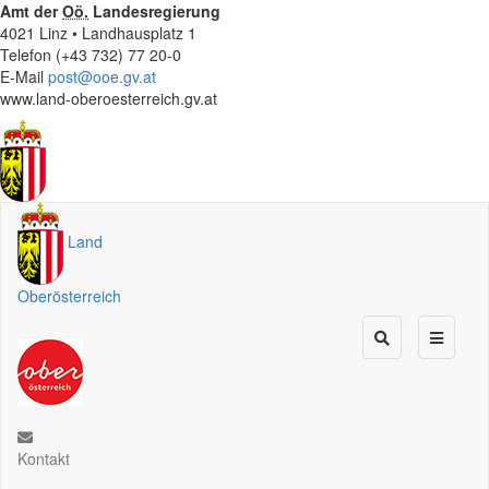
Amt der
Oö.
Landesregierung
4021 Linz • Landhausplatz 1
Telefon (+43 732) 77 20-0
E-Mail
post@ooe.gv.at
www.land-oberoesterreich.gv.at
Land
Oberösterreich
Kontakt