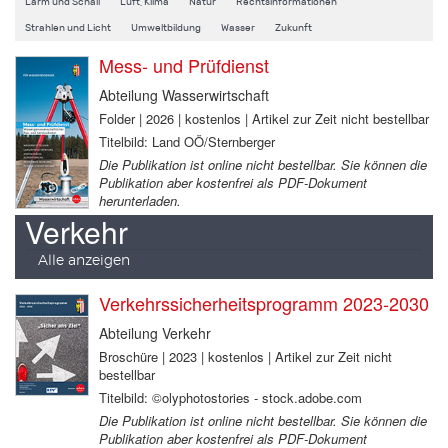
Lärm und Schall
Luft, Klima
Natur
Rechtsinformationen
Strahlen und Licht
Umweltbildung
Wasser
Zukunft
Mess- und Prüfdienst
Abteilung Wasserwirtschaft
Folder | 2026 | kostenlos | Artikel zur Zeit nicht bestellbar
Titelbild: Land OÖ/Sternberger
Die Publikation ist online nicht bestellbar. Sie können die
Publikation aber kostenfrei als PDF-Dokument
herunterladen.
Verkehr
Alle anzeigen
Verkehrssicherheitsprogramm 2023-2030
Abteilung Verkehr
Broschüre | 2023 | kostenlos | Artikel zur Zeit nicht
bestellbar
Titelbild: ©olyphotostories - stock.adobe.com
Die Publikation ist online nicht bestellbar. Sie können die
Publikation aber kostenfrei als PDF-Dokument