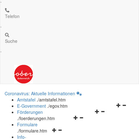
.
Telefon
.
Suche
.
Coronavirus: Aktuelle Informationen
Amtstafel
.
/amtstafel.htm
Navigation
E-Government
.
/egov.htm
Navigationsmenü
öffnen
Förderungen
Navigationsmenü
öffnen
und
.
/foerderungen.htm
öffnen
und
schließen
Formulare
Navigationsmenü
und
schließen
.
/formulare.htm
öffnen
schließen
Info-