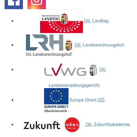
.
.
Oö.
Landtag
.
Oö.
Landesrechnungshof
.
Oö.
Landesverwaltungsgericht
.
Europe Direct
OÖ
.
Oö.
Zukunftsakademie
.