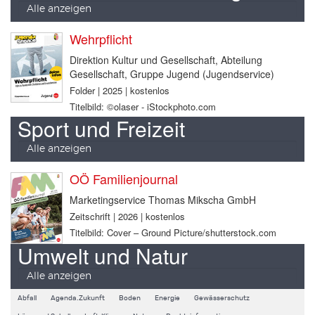
Alle anzeigen
Wehrpflicht
Direktion Kultur und Gesellschaft, Abteilung
Gesellschaft, Gruppe Jugend (Jugendservice)
Folder | 2025 | kostenlos
Titelbild: ©olaser - iStockphoto.com
Sport und Freizeit
Alle anzeigen
OÖ Familienjournal
Marketingservice Thomas Mikscha GmbH
Zeitschrift | 2026 | kostenlos
Titelbild: Cover – Ground Picture/shutterstock.com
Umwelt und Natur
Alle anzeigen
Abfall
Agenda.Zukunft
Boden
Energie
Gewässerschutz