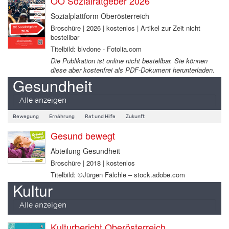
OÖ Sozialratgeber 2026
Sozialplattform Oberösterreich
Broschüre | 2026 | kostenlos | Artikel zur Zeit nicht
bestellbar
Titelbild: blvdone - Fotolia.com
Die Publikation ist online nicht bestellbar. Sie können
diese aber kostenfrei als PDF-Dokument herunterladen.
Gesundheit
Alle anzeigen
Bewegung
Ernährung
Rat und Hilfe
Zukunft
Gesund bewegt
Abteilung Gesundheit
Broschüre | 2018 | kostenlos
Titelbild: ©Jürgen Fälchle – stock.adobe.com
Kultur
Alle anzeigen
Kulturbericht Oberösterreich