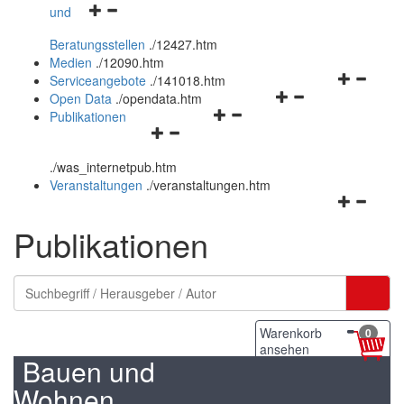
Navigationsmenü
und
und
öffnen
schließen
Beratungsstellen
.
/12427.htm
und
Medien
.
/12090.htm
schließen
Navigation
Serviceangebote
.
/141018.htm
Navigationsmenü
öffnen
Open Data
.
/opendata.htm
Navigationsmenü
öffnen
und
Publikationen
Navigationsmenü
öffnen
und
schließen
öffnen
und
schließen
.
/was_internetpub.htm
und
schließen
Veranstaltungen
.
/veranstaltungen.htm
schließen
Navigation
öffnen
Publikationen
und
schließen
Warenkorb
0
ansehen
Bauen und
Wohnen