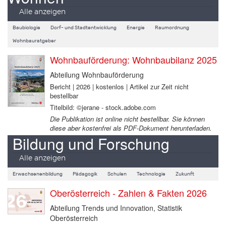
Alle anzeigen
Baubiologie
Dorf- und Stadtentwicklung
Energie
Raumordnung
Wohnbauratgeber
Wohnbauförderung: Wohnbaubilanz 2025
Abteilung Wohnbauförderung
Bericht | 2026 | kostenlos | Artikel zur Zeit nicht
bestellbar
Titelbild: ©jerane - stock.adobe.com
Die Publikation ist online nicht bestellbar. Sie können
diese aber kostenfrei als PDF-Dokument herunterladen.
Bildung und Forschung
Alle anzeigen
Erwachsenenbildung
Pädagogik
Schulen
Technologie
Zukunft
Oberösterreich - Zahlen & Fakten 2026
Abteilung Trends und Innovation, Statistik
Oberösterreich