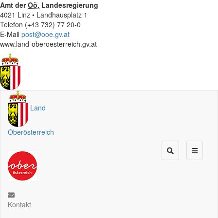
Amt der
Oö.
Landesregierung
4021 Linz • Landhausplatz 1
Telefon (+43 732) 77 20-0
E-Mail
post@ooe.gv.at
www.land-oberoesterreich.gv.at
Land
Oberösterreich
Kontakt