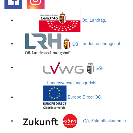
.
.
Oö.
Landtag
.
Oö.
Landesrechnungshof
.
Oö.
Landesverwaltungsgericht
.
Europe Direct
OÖ
.
Oö.
Zukunftsakademie
.