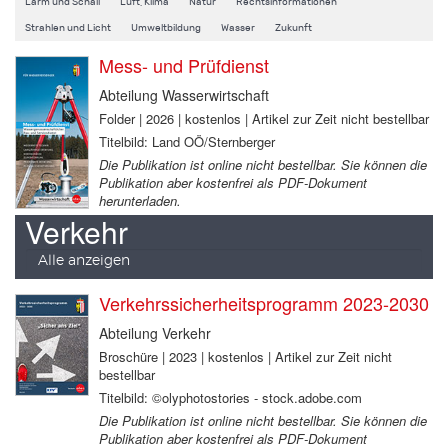
Lärm und Schall
Luft, Klima
Natur
Rechtsinformationen
Strahlen und Licht
Umweltbildung
Wasser
Zukunft
Mess- und Prüfdienst
Abteilung Wasserwirtschaft
Folder | 2026 | kostenlos | Artikel zur Zeit nicht bestellbar
Titelbild: Land OÖ/Sternberger
Die Publikation ist online nicht bestellbar. Sie können die
Publikation aber kostenfrei als PDF-Dokument
herunterladen.
Verkehr
Alle anzeigen
Verkehrssicherheitsprogramm 2023-2030
Abteilung Verkehr
Broschüre | 2023 | kostenlos | Artikel zur Zeit nicht
bestellbar
Titelbild: ©olyphotostories - stock.adobe.com
Die Publikation ist online nicht bestellbar. Sie können die
Publikation aber kostenfrei als PDF-Dokument