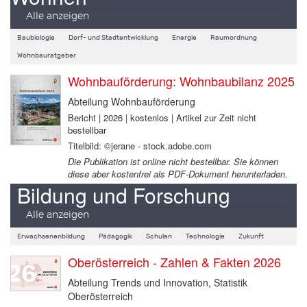
Alle anzeigen
Baubiologie
Dorf- und Stadtentwicklung
Energie
Raumordnung
Wohnbauratgeber
Wohnbauförderung: Wohnbaubilanz 2025
Abteilung Wohnbauförderung
Bericht | 2026 | kostenlos | Artikel zur Zeit nicht
bestellbar
Titelbild: ©jerane - stock.adobe.com
Die Publikation ist online nicht bestellbar. Sie können
diese aber kostenfrei als PDF-Dokument herunterladen.
Bildung und Forschung
Alle anzeigen
Erwachsenenbildung
Pädagogik
Schulen
Technologie
Zukunft
Oberösterreich - Zahlen & Fakten 2026
Abteilung Trends und Innovation, Statistik
Oberösterreich