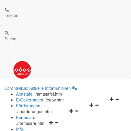
.
Telefon
.
Suche
.
Coronavirus: Aktuelle Informationen
Amtstafel
.
/amtstafel.htm
Navigation
E-Government
.
/egov.htm
Navigationsmenü
öffnen
Förderungen
Navigationsmenü
öffnen
und
.
/foerderungen.htm
öffnen
und
schließen
Formulare
Navigationsmenü
und
schließen
.
/formulare.htm
öffnen
schließen
Info-