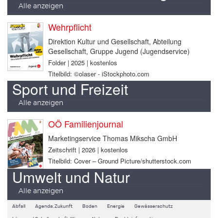
Alle anzeigen
Wehrpflicht
Direktion Kultur und Gesellschaft, Abteilung
Gesellschaft, Gruppe Jugend (Jugendservice)
Folder | 2025 | kostenlos
Titelbild: ©olaser - iStockphoto.com
Sport und Freizeit
Alle anzeigen
OÖ Familienjournal
Marketingservice Thomas Mikscha GmbH
Zeitschrift | 2026 | kostenlos
Titelbild: Cover – Ground Picture/shutterstock.com
Umwelt und Natur
Alle anzeigen
Abfall
Agenda.Zukunft
Boden
Energie
Gewässerschutz