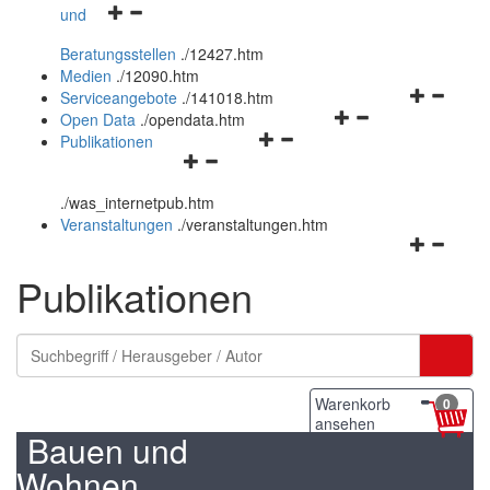
Navigationsmenü
und
und
öffnen
schließen
Beratungsstellen
.
/12427.htm
und
Medien
.
/12090.htm
schließen
Navigation
Serviceangebote
.
/141018.htm
Navigationsmenü
öffnen
Open Data
.
/opendata.htm
Navigationsmenü
öffnen
und
Publikationen
Navigationsmenü
öffnen
und
schließen
öffnen
und
schließen
.
/was_internetpub.htm
und
schließen
Veranstaltungen
.
/veranstaltungen.htm
schließen
Navigation
öffnen
Publikationen
und
schließen
Warenkorb
0
ansehen
Bauen und
Wohnen