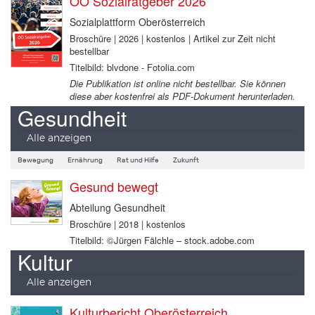
OÖ Sozialratgeber 2026
Sozialplattform Oberösterreich
Broschüre | 2026 | kostenlos | Artikel zur Zeit nicht
bestellbar
Titelbild: blvdone - Fotolia.com
Die Publikation ist online nicht bestellbar. Sie können
diese aber kostenfrei als PDF-Dokument herunterladen.
Gesundheit
Alle anzeigen
Bewegung
Ernährung
Rat und Hilfe
Zukunft
Gesund bewegt
Abteilung Gesundheit
Broschüre | 2018 | kostenlos
Titelbild: ©Jürgen Fälchle – stock.adobe.com
Kultur
Alle anzeigen
Kulturbericht Oberösterreich