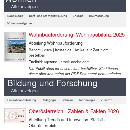
Alle anzeigen
Baubiologie
Dorf- und Stadtentwicklung
Energie
Raumordnung
Wohnbauratgeber
Wohnbauförderung: Wohnbaubilanz 2025
Abteilung Wohnbauförderung
Bericht | 2026 | kostenlos | Artikel zur Zeit nicht
bestellbar
Titelbild: ©jerane - stock.adobe.com
Die Publikation ist online nicht bestellbar. Sie können
diese aber kostenfrei als PDF-Dokument herunterladen.
Bildung und Forschung
Alle anzeigen
Erwachsenenbildung
Pädagogik
Schulen
Technologie
Zukunft
Oberösterreich - Zahlen & Fakten 2026
Abteilung Trends und Innovation, Statistik
Oberösterreich