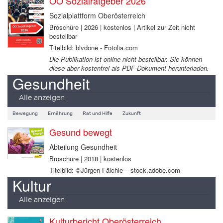
OÖ Sozialratgeber 2026
Sozialplattform Oberösterreich
Broschüre | 2026 | kostenlos | Artikel zur Zeit nicht
bestellbar
Titelbild: blvdone - Fotolia.com
Die Publikation ist online nicht bestellbar. Sie können
diese aber kostenfrei als PDF-Dokument herunterladen.
Gesundheit
Alle anzeigen
Bewegung
Ernährung
Rat und Hilfe
Zukunft
Gesund bewegt
Abteilung Gesundheit
Broschüre | 2018 | kostenlos
Titelbild: ©Jürgen Fälchle – stock.adobe.com
Kultur
Alle anzeigen
Kulturbericht Oberösterreich