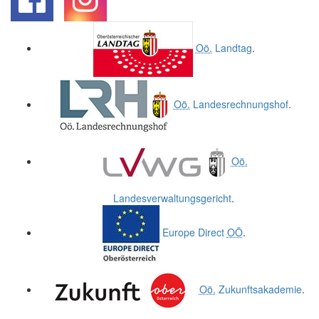
.
.
Oö.
Landtag
.
Oö.
Landesrechnungshof
.
Oö.
Landesverwaltungsgericht
.
Europe Direct
OÖ
.
Oö.
Zukunftsakademie
.