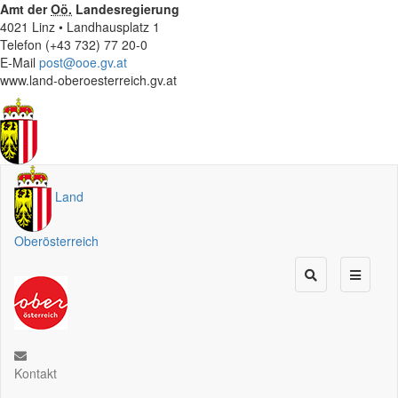
Amt der
Oö.
Landesregierung
4021 Linz • Landhausplatz 1
Telefon (+43 732) 77 20-0
E-Mail
post@ooe.gv.at
www.land-oberoesterreich.gv.at
Land
Oberösterreich
Kontakt