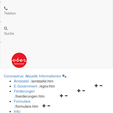
.
Telefon
.
Suche
.
Coronavirus: Aktuelle Informationen
Amtstafel
.
/amtstafel.htm
Navigation
E-Government
.
/egov.htm
Navigationsmenü
öffnen
Förderungen
Navigationsmenü
öffnen
und
.
/foerderungen.htm
öffnen
und
schließen
Formulare
Navigationsmenü
und
schließen
.
/formulare.htm
öffnen
schließen
Info-