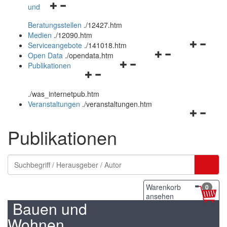
Navigationsmenü
und
und
öffnen
schließen
Beratungsstellen
.
/12427.htm
und
Medien
.
/12090.htm
schließen
Navigation
Serviceangebote
.
/141018.htm
Navigationsmenü
öffnen
Open Data
.
/opendata.htm
Navigationsmenü
öffnen
und
Publikationen
Navigationsmenü
öffnen
und
schließen
öffnen
und
schließen
.
/was_internetpub.htm
und
schließen
Veranstaltungen
.
/veranstaltungen.htm
schließen
Navigation
öffnen
Publikationen
und
schließen
Warenkorb
0
ansehen
Bauen und
Wohnen