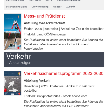
Lärm und Schall
Luft, Klima
Natur
Rechtsinformationen
Strahlen und Licht
Umweltbildung
Wasser
Zukunft
Mess- und Prüfdienst
Abteilung Wasserwirtschaft
Folder | 2026 | kostenlos | Artikel zur Zeit nicht bestellbar
Titelbild: Land OÖ/Sternberger
Die Publikation ist online nicht bestellbar. Sie können die
Publikation aber kostenfrei als PDF-Dokument
herunterladen.
Verkehr
Alle anzeigen
Verkehrssicherheitsprogramm 2023-2030
Abteilung Verkehr
Broschüre | 2023 | kostenlos | Artikel zur Zeit nicht
bestellbar
Titelbild: ©olyphotostories - stock.adobe.com
Die Publikation ist online nicht bestellbar. Sie können die
Publikation aber kostenfrei als PDF-Dokument