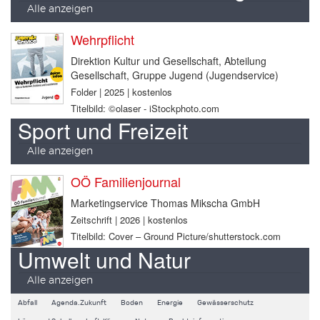
Alle anzeigen
Wehrpflicht
Direktion Kultur und Gesellschaft, Abteilung
Gesellschaft, Gruppe Jugend (Jugendservice)
Folder | 2025 | kostenlos
Titelbild: ©olaser - iStockphoto.com
Sport und Freizeit
Alle anzeigen
OÖ Familienjournal
Marketingservice Thomas Mikscha GmbH
Zeitschrift | 2026 | kostenlos
Titelbild: Cover – Ground Picture/shutterstock.com
Umwelt und Natur
Alle anzeigen
Abfall
Agenda.Zukunft
Boden
Energie
Gewässerschutz