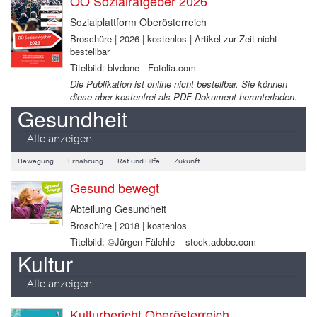
OÖ Sozialratgeber 2026
Sozialplattform Oberösterreich
Broschüre | 2026 | kostenlos | Artikel zur Zeit nicht
bestellbar
Titelbild: blvdone - Fotolia.com
Die Publikation ist online nicht bestellbar. Sie können
diese aber kostenfrei als PDF-Dokument herunterladen.
Gesundheit
Alle anzeigen
Bewegung
Ernährung
Rat und Hilfe
Zukunft
Gesund bewegt
Abteilung Gesundheit
Broschüre | 2018 | kostenlos
Titelbild: ©Jürgen Fälchle – stock.adobe.com
Kultur
Alle anzeigen
Kulturbericht Oberösterreich