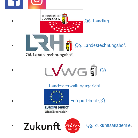
.
.
Oö.
Landtag
.
Oö.
Landesrechnungshof
.
Oö.
Landesverwaltungsgericht
.
Europe Direct
OÖ
.
Oö.
Zukunftsakademie
.