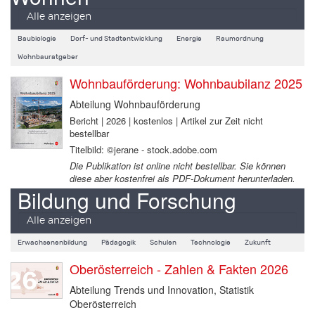
Alle anzeigen
Baubiologie
Dorf- und Stadtentwicklung
Energie
Raumordnung
Wohnbauratgeber
Wohnbauförderung: Wohnbaubilanz 2025
Abteilung Wohnbauförderung
Bericht | 2026 | kostenlos | Artikel zur Zeit nicht
bestellbar
Titelbild: ©jerane - stock.adobe.com
Die Publikation ist online nicht bestellbar. Sie können
diese aber kostenfrei als PDF-Dokument herunterladen.
Bildung und Forschung
Alle anzeigen
Erwachsenenbildung
Pädagogik
Schulen
Technologie
Zukunft
Oberösterreich - Zahlen & Fakten 2026
Abteilung Trends und Innovation, Statistik
Oberösterreich