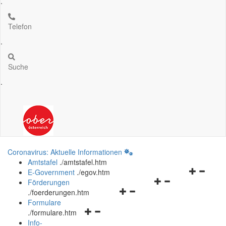
.
Telefon
.
Suche
.
Coronavirus: Aktuelle Informationen
Amtstafel
.
/amtstafel.htm
Navigation
E-Government
.
/egov.htm
Navigationsmenü
öffnen
Förderungen
Navigationsmenü
öffnen
und
.
/foerderungen.htm
öffnen
und
schließen
Formulare
Navigationsmenü
und
schließen
.
/formulare.htm
öffnen
schließen
Info-