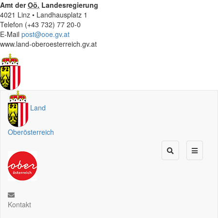
Amt der
Oö.
Landesregierung
4021 Linz • Landhausplatz 1
Telefon (+43 732) 77 20-0
E-Mail
post@ooe.gv.at
www.land-oberoesterreich.gv.at
Land
Oberösterreich
Kontakt