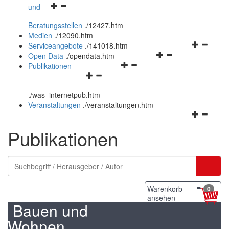
Navigationsmenü
und
und
öffnen
schließen
Beratungsstellen
.
/12427.htm
und
Medien
.
/12090.htm
schließen
Navigation
Serviceangebote
.
/141018.htm
Navigationsmenü
öffnen
Open Data
.
/opendata.htm
Navigationsmenü
öffnen
und
Publikationen
Navigationsmenü
öffnen
und
schließen
öffnen
und
schließen
.
/was_internetpub.htm
und
schließen
Veranstaltungen
.
/veranstaltungen.htm
schließen
Navigation
öffnen
Publikationen
und
schließen
Warenkorb
0
ansehen
Bauen und
Wohnen