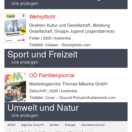
Alle anzeigen
Wehrpflicht
Direktion Kultur und Gesellschaft, Abteilung
Gesellschaft, Gruppe Jugend (Jugendservice)
Folder | 2025 | kostenlos
Titelbild: ©olaser - iStockphoto.com
Sport und Freizeit
Alle anzeigen
OÖ Familienjournal
Marketingservice Thomas Mikscha GmbH
Zeitschrift | 2026 | kostenlos
Titelbild: Cover – Ground Picture/shutterstock.com
Umwelt und Natur
Alle anzeigen
Abfall
Agenda.Zukunft
Boden
Energie
Gewässerschutz