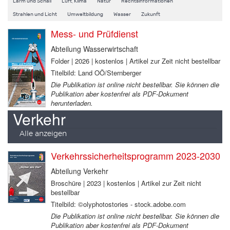
Lärm und Schall
Luft, Klima
Natur
Rechtsinformationen
Strahlen und Licht
Umweltbildung
Wasser
Zukunft
Mess- und Prüfdienst
Abteilung Wasserwirtschaft
Folder | 2026 | kostenlos | Artikel zur Zeit nicht bestellbar
Titelbild: Land OÖ/Sternberger
Die Publikation ist online nicht bestellbar. Sie können die
Publikation aber kostenfrei als PDF-Dokument
herunterladen.
Verkehr
Alle anzeigen
Verkehrssicherheitsprogramm 2023-2030
Abteilung Verkehr
Broschüre | 2023 | kostenlos | Artikel zur Zeit nicht
bestellbar
Titelbild: ©olyphotostories - stock.adobe.com
Die Publikation ist online nicht bestellbar. Sie können die
Publikation aber kostenfrei als PDF-Dokument