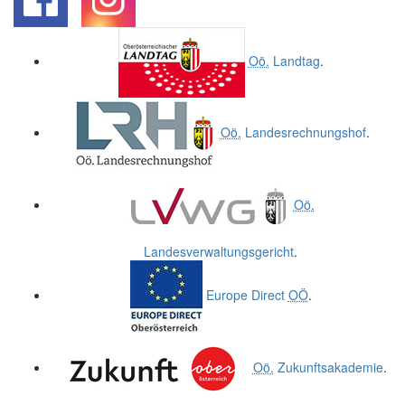
.
.
Oö.
Landtag
.
Oö.
Landesrechnungshof
.
Oö.
Landesverwaltungsgericht
.
Europe Direct
OÖ
.
Oö.
Zukunftsakademie
.