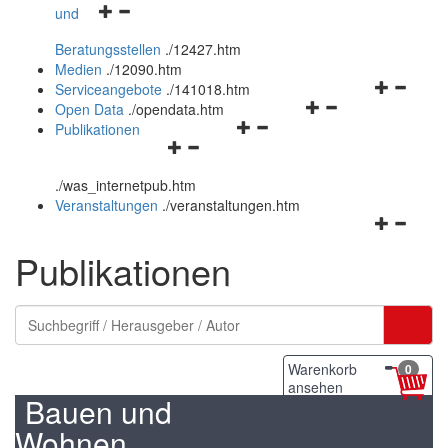
Navigationsmenü
und
und
öffnen
schließen
Beratungsstellen
.
/12427.htm
und
Medien
.
/12090.htm
schließen
Navigation
Serviceangebote
.
/141018.htm
Navigationsmenü
öffnen
Open Data
.
/opendata.htm
Navigationsmenü
öffnen
und
Publikationen
Navigationsmenü
öffnen
und
schließen
öffnen
und
schließen
.
/was_internetpub.htm
und
schließen
Veranstaltungen
.
/veranstaltungen.htm
schließen
Navigation
öffnen
Publikationen
und
schließen
Warenkorb
0
ansehen
Bauen und
Wohnen