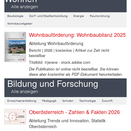
Alle anzeigen
Baubiologie
Dorf- und Stadtentwicklung
Energie
Raumordnung
Wohnbauratgeber
Wohnbauförderung: Wohnbaubilanz 2025
Abteilung Wohnbauförderung
Bericht | 2026 | kostenlos | Artikel zur Zeit nicht
bestellbar
Titelbild: ©jerane - stock.adobe.com
Die Publikation ist online nicht bestellbar. Sie können
diese aber kostenfrei als PDF-Dokument herunterladen.
Bildung und Forschung
Alle anzeigen
Erwachsenenbildung
Pädagogik
Schulen
Technologie
Zukunft
Oberösterreich - Zahlen & Fakten 2026
Abteilung Trends und Innovation, Statistik
Oberösterreich