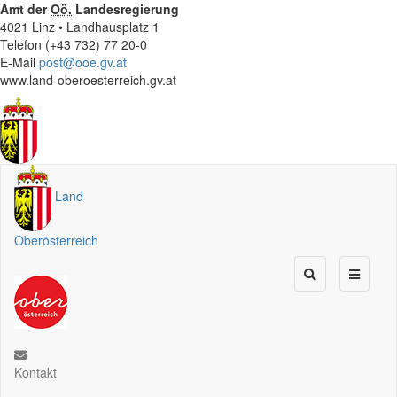
Amt der
Oö.
Landesregierung
4021 Linz • Landhausplatz 1
Telefon (+43 732) 77 20-0
E-Mail
post@ooe.gv.at
www.land-oberoesterreich.gv.at
Land
Oberösterreich
Kontakt