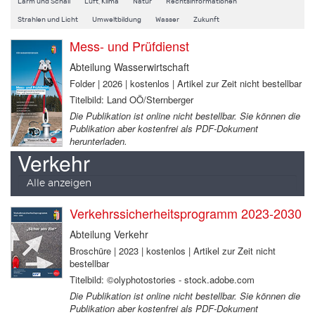
Lärm und Schall
Luft, Klima
Natur
Rechtsinformationen
Strahlen und Licht
Umweltbildung
Wasser
Zukunft
Mess- und Prüfdienst
Abteilung Wasserwirtschaft
Folder | 2026 | kostenlos | Artikel zur Zeit nicht bestellbar
Titelbild: Land OÖ/Sternberger
Die Publikation ist online nicht bestellbar. Sie können die
Publikation aber kostenfrei als PDF-Dokument
herunterladen.
Verkehr
Alle anzeigen
Verkehrssicherheitsprogramm 2023-2030
Abteilung Verkehr
Broschüre | 2023 | kostenlos | Artikel zur Zeit nicht
bestellbar
Titelbild: ©olyphotostories - stock.adobe.com
Die Publikation ist online nicht bestellbar. Sie können die
Publikation aber kostenfrei als PDF-Dokument