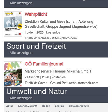
Alle anzeigen
Wehrpflicht
Direktion Kultur und Gesellschaft, Abteilung
Gesellschaft, Gruppe Jugend (Jugendservice)
Folder | 2025 | kostenlos
Titelbild: ©olaser - iStockphoto.com
Sport und Freizeit
Alle anzeigen
OÖ Familienjournal
Marketingservice Thomas Mikscha GmbH
Zeitschrift | 2026 | kostenlos
Titelbild: Cover – Ground Picture/shutterstock.com
Umwelt und Natur
Alle anzeigen
Abfall
Agenda.Zukunft
Boden
Energie
Gewässerschutz