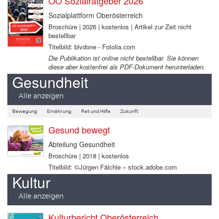
OÖ Sozialratgeber 2026
Sozialplattform Oberösterreich
Broschüre | 2026 | kostenlos | Artikel zur Zeit nicht
bestellbar
Titelbild: blvdone - Fotolia.com
Die Publikation ist online nicht bestellbar. Sie können
diese aber kostenfrei als PDF-Dokument herunterladen.
Gesundheit
Alle anzeigen
Bewegung
Ernährung
Rat und Hilfe
Zukunft
Gesund bewegt
Abteilung Gesundheit
Broschüre | 2018 | kostenlos
Titelbild: ©Jürgen Fälchle – stock.adobe.com
Kultur
Alle anzeigen
Kulturbericht Oberösterreich