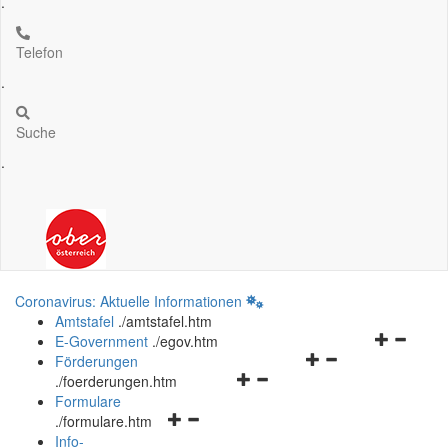
.
Telefon
.
Suche
.
Coronavirus: Aktuelle Informationen
Amtstafel
.
/amtstafel.htm
Navigation
E-Government
.
/egov.htm
Navigationsmenü
öffnen
Förderungen
Navigationsmenü
öffnen
und
.
/foerderungen.htm
öffnen
und
schließen
Formulare
Navigationsmenü
und
schließen
.
/formulare.htm
öffnen
schließen
Info-