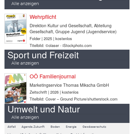
Alle anzeigen
Wehrpflicht
Direktion Kultur und Gesellschaft, Abteilung
Gesellschaft, Gruppe Jugend (Jugendservice)
Folder | 2025 | kostenlos
Titelbild: ©olaser - iStockphoto.com
Sport und Freizeit
Alle anzeigen
OÖ Familienjournal
Marketingservice Thomas Mikscha GmbH
Zeitschrift | 2026 | kostenlos
Titelbild: Cover – Ground Picture/shutterstock.com
Umwelt und Natur
Alle anzeigen
Abfall
Agenda.Zukunft
Boden
Energie
Gewässerschutz