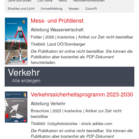
Lärm und Schall
Luft, Klima
Natur
Rechtsinformationen
Strahlen und Licht
Umweltbildung
Wasser
Zukunft
Mess- und Prüfdienst
Abteilung Wasserwirtschaft
Folder | 2026 | kostenlos | Artikel zur Zeit nicht bestellbar
Titelbild: Land OÖ/Sternberger
Die Publikation ist online nicht bestellbar. Sie können die
Publikation aber kostenfrei als PDF-Dokument
herunterladen.
Verkehr
Alle anzeigen
Verkehrssicherheitsprogramm 2023-2030
Abteilung Verkehr
Broschüre | 2023 | kostenlos | Artikel zur Zeit nicht
bestellbar
Titelbild: ©olyphotostories - stock.adobe.com
Die Publikation ist online nicht bestellbar. Sie können die
Publikation aber kostenfrei als PDF-Dokument