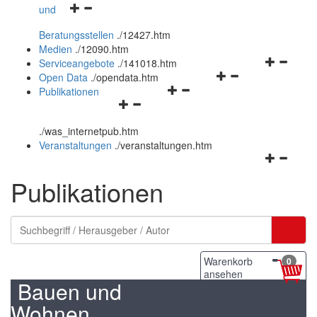
Navigationsmenü
und
und
öffnen
schließen
Beratungsstellen
.
/12427.htm
und
Medien
.
/12090.htm
schließen
Navigation
Serviceangebote
.
/141018.htm
Navigationsmenü
öffnen
Open Data
.
/opendata.htm
Navigationsmenü
öffnen
und
Publikationen
Navigationsmenü
öffnen
und
schließen
öffnen
und
schließen
.
/was_internetpub.htm
und
schließen
Veranstaltungen
.
/veranstaltungen.htm
schließen
Navigation
öffnen
Publikationen
und
schließen
Warenkorb
0
ansehen
Bauen und
Wohnen