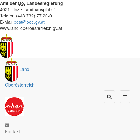
Amt der
Oö.
Landesregierung
4021 Linz • Landhausplatz 1
Telefon (+43 732) 77 20-0
E-Mail
post@ooe.gv.at
www.land-oberoesterreich.gv.at
Land
Oberösterreich
Kontakt