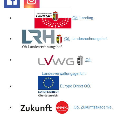
.
.
Oö.
Landtag
.
Oö.
Landesrechnungshof
.
Oö.
Landesverwaltungsgericht
.
Europe Direct
OÖ
.
Oö.
Zukunftsakademie
.