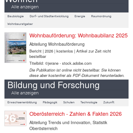
Alle anzeigen
Baubiologie
Dorf- und Stadtentwicklung
Energie
Raumordnung
Wohnbauratgeber
Wohnbauförderung: Wohnbaubilanz 2025
Abteilung Wohnbauförderung
Bericht | 2026 | kostenlos | Artikel zur Zeit nicht
bestellbar
Titelbild: ©jerane - stock.adobe.com
Die Publikation ist online nicht bestellbar. Sie können
diese aber kostenfrei als PDF-Dokument herunterladen.
Bildung und Forschung
Alle anzeigen
Erwachsenenbildung
Pädagogik
Schulen
Technologie
Zukunft
Oberösterreich - Zahlen & Fakten 2026
Abteilung Trends und Innovation, Statistik
Oberösterreich