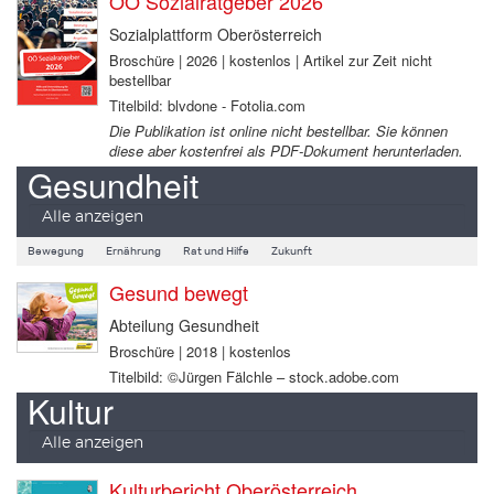
OÖ Sozialratgeber 2026
Sozialplattform Oberösterreich
Broschüre | 2026 | kostenlos | Artikel zur Zeit nicht
bestellbar
Titelbild: blvdone - Fotolia.com
Die Publikation ist online nicht bestellbar. Sie können
diese aber kostenfrei als PDF-Dokument herunterladen.
Gesundheit
Alle anzeigen
Bewegung
Ernährung
Rat und Hilfe
Zukunft
Gesund bewegt
Abteilung Gesundheit
Broschüre | 2018 | kostenlos
Titelbild: ©Jürgen Fälchle – stock.adobe.com
Kultur
Alle anzeigen
Kulturbericht Oberösterreich