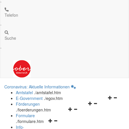
.
Telefon
.
Suche
.
Coronavirus: Aktuelle Informationen
Amtstafel
.
/amtstafel.htm
Navigation
E-Government
.
/egov.htm
Navigationsmenü
öffnen
Förderungen
Navigationsmenü
öffnen
und
.
/foerderungen.htm
öffnen
und
schließen
Formulare
Navigationsmenü
und
schließen
.
/formulare.htm
öffnen
schließen
Info-