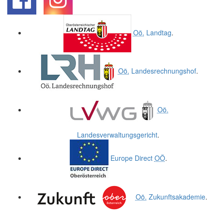
.
.
Oö.
Landtag
.
Oö.
Landesrechnungshof
.
Oö.
Landesverwaltungsgericht
.
Europe Direct
OÖ
.
Oö.
Zukunftsakademie
.