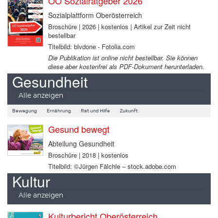
OÖ Sozialratgeber 2026
Sozialplattform Oberösterreich
Broschüre | 2026 | kostenlos | Artikel zur Zeit nicht
bestellbar
Titelbild: blvdone - Fotolia.com
Die Publikation ist online nicht bestellbar. Sie können
diese aber kostenfrei als PDF-Dokument herunterladen.
Gesundheit
Alle anzeigen
Bewegung
Ernährung
Rat und Hilfe
Zukunft
Gesund bewegt
Abteilung Gesundheit
Broschüre | 2018 | kostenlos
Titelbild: ©Jürgen Fälchle – stock.adobe.com
Kultur
Alle anzeigen
Kulturbericht Oberösterreich