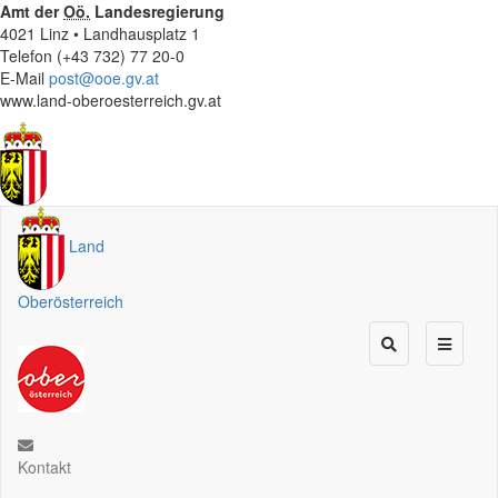
Amt der
Oö.
Landesregierung
4021 Linz • Landhausplatz 1
Telefon (+43 732) 77 20-0
E-Mail
post@ooe.gv.at
www.land-oberoesterreich.gv.at
Land
Oberösterreich
Kontakt