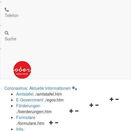
.
Telefon
.
Suche
.
Coronavirus: Aktuelle Informationen
Amtstafel
.
/amtstafel.htm
Navigation
E-Government
.
/egov.htm
Navigationsmenü
öffnen
Förderungen
Navigationsmenü
öffnen
und
.
/foerderungen.htm
öffnen
und
schließen
Formulare
Navigationsmenü
und
schließen
.
/formulare.htm
öffnen
schließen
Info-