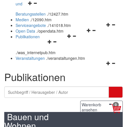
Navigationsmenü
und
und
öffnen
schließen
Beratungsstellen
.
/12427.htm
und
Medien
.
/12090.htm
schließen
Navigation
Serviceangebote
.
/141018.htm
Navigationsmenü
öffnen
Open Data
.
/opendata.htm
Navigationsmenü
öffnen
und
Publikationen
Navigationsmenü
öffnen
und
schließen
öffnen
und
schließen
.
/was_internetpub.htm
und
schließen
Veranstaltungen
.
/veranstaltungen.htm
schließen
Navigation
öffnen
Publikationen
und
schließen
Warenkorb
0
ansehen
Bauen und
Wohnen