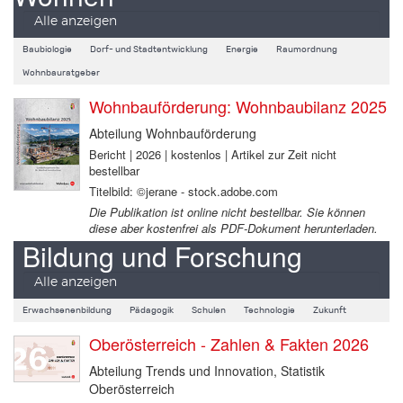
Alle anzeigen
Baubiologie
Dorf- und Stadtentwicklung
Energie
Raumordnung
Wohnbauratgeber
Wohnbauförderung: Wohnbaubilanz 2025
Abteilung Wohnbauförderung
Bericht | 2026 | kostenlos | Artikel zur Zeit nicht
bestellbar
Titelbild: ©jerane - stock.adobe.com
Die Publikation ist online nicht bestellbar. Sie können
diese aber kostenfrei als PDF-Dokument herunterladen.
Bildung und Forschung
Alle anzeigen
Erwachsenenbildung
Pädagogik
Schulen
Technologie
Zukunft
Oberösterreich - Zahlen & Fakten 2026
Abteilung Trends und Innovation, Statistik
Oberösterreich