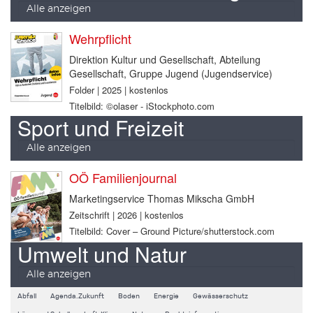
Alle anzeigen
Wehrpflicht
Direktion Kultur und Gesellschaft, Abteilung
Gesellschaft, Gruppe Jugend (Jugendservice)
Folder | 2025 | kostenlos
Titelbild: ©olaser - iStockphoto.com
Sport und Freizeit
Alle anzeigen
OÖ Familienjournal
Marketingservice Thomas Mikscha GmbH
Zeitschrift | 2026 | kostenlos
Titelbild: Cover – Ground Picture/shutterstock.com
Umwelt und Natur
Alle anzeigen
Abfall
Agenda.Zukunft
Boden
Energie
Gewässerschutz