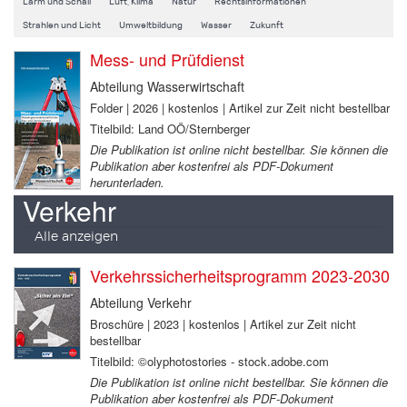
Lärm und Schall
Luft, Klima
Natur
Rechtsinformationen
Strahlen und Licht
Umweltbildung
Wasser
Zukunft
Mess- und Prüfdienst
Abteilung Wasserwirtschaft
Folder | 2026 | kostenlos | Artikel zur Zeit nicht bestellbar
Titelbild: Land OÖ/Sternberger
Die Publikation ist online nicht bestellbar. Sie können die
Publikation aber kostenfrei als PDF-Dokument
herunterladen.
Verkehr
Alle anzeigen
Verkehrssicherheitsprogramm 2023-2030
Abteilung Verkehr
Broschüre | 2023 | kostenlos | Artikel zur Zeit nicht
bestellbar
Titelbild: ©olyphotostories - stock.adobe.com
Die Publikation ist online nicht bestellbar. Sie können die
Publikation aber kostenfrei als PDF-Dokument