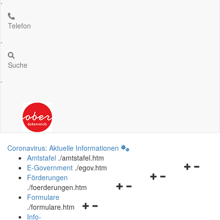
.
Telefon
.
Suche
.
Coronavirus: Aktuelle Informationen
Amtstafel
.
/amtstafel.htm
Navigation
E-Government
.
/egov.htm
Navigationsmenü
öffnen
Förderungen
Navigationsmenü
öffnen
und
.
/foerderungen.htm
öffnen
und
schließen
Formulare
Navigationsmenü
und
schließen
.
/formulare.htm
öffnen
schließen
Info-