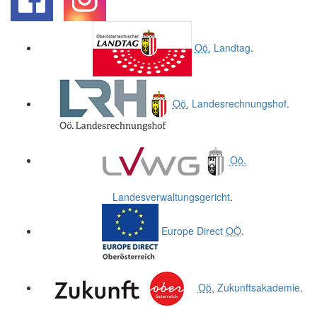
.
.
Oö.
Landtag
.
Oö.
Landesrechnungshof
.
Oö.
Landesverwaltungsgericht
.
Europe Direct
OÖ
.
Oö.
Zukunftsakademie
.