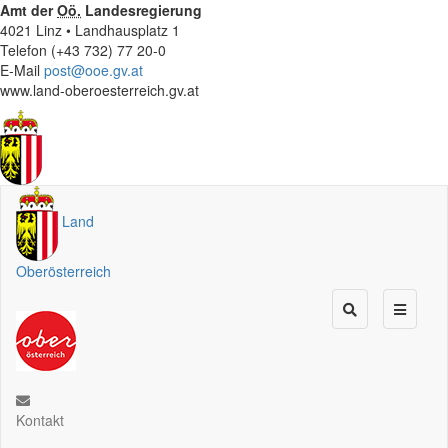
Amt der
Oö.
Landesregierung
4021 Linz • Landhausplatz 1
Telefon (+43 732) 77 20-0
E-Mail
post@ooe.gv.at
www.land-oberoesterreich.gv.at
Land
Oberösterreich
Kontakt