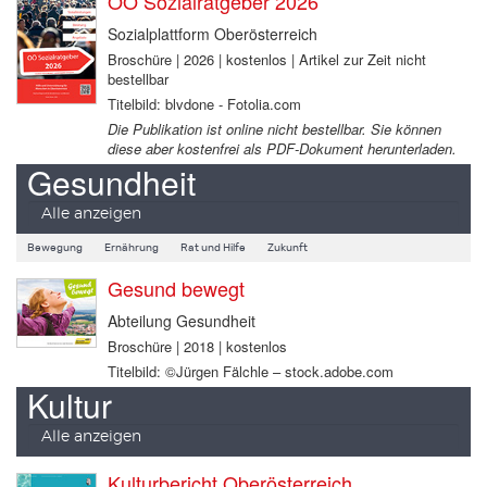
OÖ Sozialratgeber 2026
Sozialplattform Oberösterreich
Broschüre | 2026 | kostenlos | Artikel zur Zeit nicht
bestellbar
Titelbild: blvdone - Fotolia.com
Die Publikation ist online nicht bestellbar. Sie können
diese aber kostenfrei als PDF-Dokument herunterladen.
Gesundheit
Alle anzeigen
Bewegung
Ernährung
Rat und Hilfe
Zukunft
Gesund bewegt
Abteilung Gesundheit
Broschüre | 2018 | kostenlos
Titelbild: ©Jürgen Fälchle – stock.adobe.com
Kultur
Alle anzeigen
Kulturbericht Oberösterreich