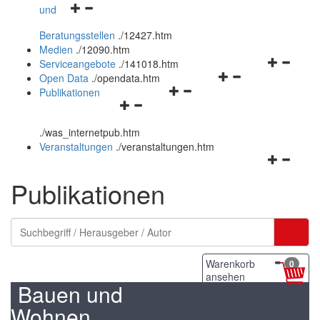
Navigationsmenü
und
und
öffnen
schließen
Beratungsstellen
.
/12427.htm
und
Medien
.
/12090.htm
schließen
Navigation
Serviceangebote
.
/141018.htm
Navigationsmenü
öffnen
Open Data
.
/opendata.htm
Navigationsmenü
öffnen
und
Publikationen
Navigationsmenü
öffnen
und
schließen
öffnen
und
schließen
.
/was_internetpub.htm
und
schließen
Veranstaltungen
.
/veranstaltungen.htm
schließen
Navigation
öffnen
Publikationen
und
schließen
Warenkorb
0
ansehen
Bauen und
Wohnen