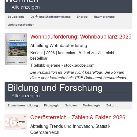
Alle anzeigen
Baubiologie
Dorf- und Stadtentwicklung
Energie
Raumordnung
Wohnbauratgeber
Wohnbauförderung: Wohnbaubilanz 2025
Abteilung Wohnbauförderung
Bericht | 2026 | kostenlos | Artikel zur Zeit nicht
bestellbar
Titelbild: ©jerane - stock.adobe.com
Die Publikation ist online nicht bestellbar. Sie können
diese aber kostenfrei als PDF-Dokument herunterladen.
Bildung und Forschung
Alle anzeigen
Erwachsenenbildung
Pädagogik
Schulen
Technologie
Zukunft
Oberösterreich - Zahlen & Fakten 2026
Abteilung Trends und Innovation, Statistik
Oberösterreich