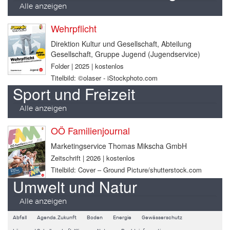
Alle anzeigen
Wehrpflicht
Direktion Kultur und Gesellschaft, Abteilung
Gesellschaft, Gruppe Jugend (Jugendservice)
Folder | 2025 | kostenlos
Titelbild: ©olaser - iStockphoto.com
Sport und Freizeit
Alle anzeigen
OÖ Familienjournal
Marketingservice Thomas Mikscha GmbH
Zeitschrift | 2026 | kostenlos
Titelbild: Cover – Ground Picture/shutterstock.com
Umwelt und Natur
Alle anzeigen
Abfall
Agenda.Zukunft
Boden
Energie
Gewässerschutz