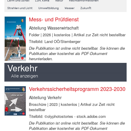
Lärm und Schall
Luft, Klima
Natur
Rechtsinformationen
Strahlen und Licht
Umweltbildung
Wasser
Zukunft
Mess- und Prüfdienst
Abteilung Wasserwirtschaft
Folder | 2026 | kostenlos | Artikel zur Zeit nicht bestellbar
Titelbild: Land OÖ/Sternberger
Die Publikation ist online nicht bestellbar. Sie können die
Publikation aber kostenfrei als PDF-Dokument
herunterladen.
Verkehr
Alle anzeigen
Verkehrssicherheitsprogramm 2023-2030
Abteilung Verkehr
Broschüre | 2023 | kostenlos | Artikel zur Zeit nicht
bestellbar
Titelbild: ©olyphotostories - stock.adobe.com
Die Publikation ist online nicht bestellbar. Sie können die
Publikation aber kostenfrei als PDF-Dokument