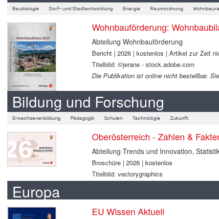
Baubiologie
Dorf- und Stadtentwicklung
Energie
Raumordnung
Wohnbaura
Wohnbauförderung: Wohnbaubil
Abteilung Wohnbauförderung
Bericht | 2026 | kostenlos | Artikel zur Zeit ni
Titelbild: ©jerane - stock.adobe.com
Die Publikation ist online nicht bestellbar.
Bildung und Forschung
Erwachsenenbildung
Pädagogik
Schulen
Technologie
Zukunft
Oberösterreich - Zahlen & Fakt
Abteilung Trends und Innovation, Statisti
Broschüre | 2026 | kostenlos
Titelbild: vectorygraphics
Europa
EU Wissen Aktuell