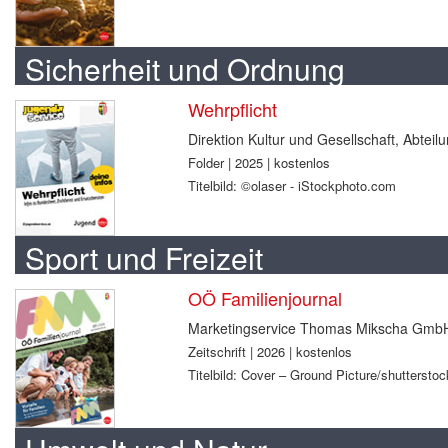
Sicherheit und Ordnung
Wehrpflicht
Direktion Kultur und Gesellschaft, Abtei
Folder | 2025 | kostenlos
Titelbild: ©olaser - iStockphoto.com
Sport und Freizeit
OÖ Familienjournal
Marketingservice Thomas Mikscha Gmb
Zeitschrift | 2026 | kostenlos
Titelbild: Cover – Ground Picture/shuttersto