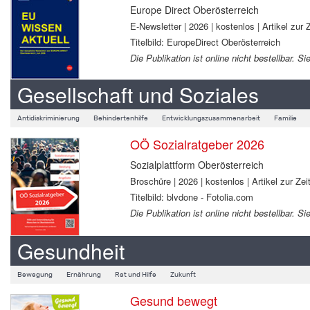
Europe Direct Oberösterreich
E-Newsletter | 2026 | kostenlos | Artikel zur Z
Titelbild: EuropeDirect Oberösterreich
Die Publikation ist online nicht bestellbar.
Gesellschaft und Soziales
Antidiskriminierung
Behindertenhilfe
Entwicklungszusammenarbeit
Familie
OÖ Sozialratgeber 2026
Sozialplattform Oberösterreich
Broschüre | 2026 | kostenlos | Artikel zur Zeit
Titelbild: blvdone - Fotolia.com
Die Publikation ist online nicht bestellbar.
Gesundheit
Bewegung
Ernährung
Rat und Hilfe
Zukunft
Gesund bewegt