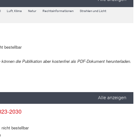
l
Luft, Klima
Natur
Rechtsinformationen
Strahlen und Licht
ht bestellbar
Sie können die Publikation aber kostenfrei als PDF-Dokument herunterladen.
Alle anzeigen
023-2030
 nicht bestellbar
m