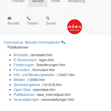
Themen
Service
Politik
Verwaltung
.
.
.
.
Kontakt
Telefon
Suche
.
.
.
Coronavirus: Aktuelle Informationen
Publikationen
Amtstafel
.
/amtstafel.htm
E-Government
.
/egov.htm
Förderungen
.
/foerderungen.htm
Formulare
.
/formulare.htm
Info- und Beratungsstellen
.
/12427.htm
Medien
.
/12090.htm
Serviceangebote
.
/141018.htm
Open Data
.
/opendata.htm
Publikationen
.
/was_internetpub.htm
Veranstaltungen
.
/veranstaltungen.htm