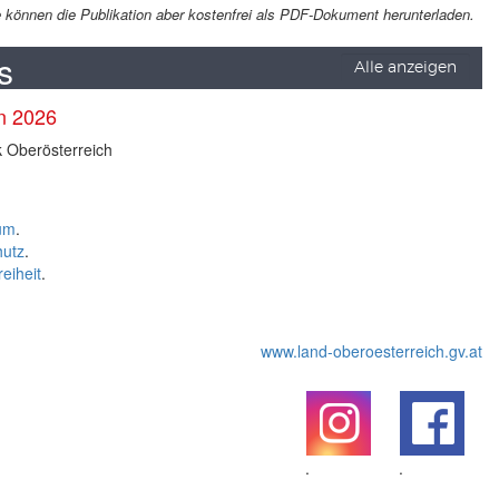
Sie können die Publikation aber kostenfrei als PDF-Dokument herunterladen.
s
Alle anzeigen
en 2026
k Oberösterreich
um
.
hutz
.
reiheit
.
www.land-oberoesterreich.gv.at
.
.