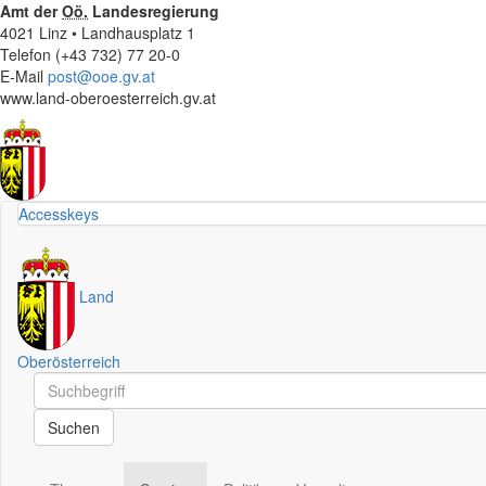
Amt der
Oö.
Landesregierung
4021 Linz • Landhausplatz 1
Telefon (+43 732) 77 20-0
E-Mail
post@ooe.gv.at
www.land-oberoesterreich.gv.at
Accesskeys
Land
Oberösterreich
Schnellsuche
Schnellsuche
Suchen