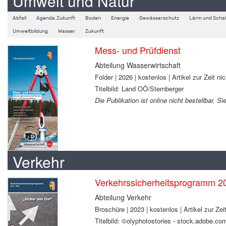
Umwelt und Natur
Abfall
Agenda.Zukunft
Boden
Energie
Gewässerschutz
Lärm und Schal
Umweltbildung
Wasser
Zukunft
Mess- und Prüfdienst
Abteilung Wasserwirtschaft
Folder | 2026 | kostenlos | Artikel zur Zeit nic
Titelbild: Land OÖ/Sternberger
Die Publikation ist online nicht bestellbar. 
Verkehr
Verkehrssicherheitsprogramm 2
Abteilung Verkehr
Broschüre | 2023 | kostenlos | Artikel zur Zeit
Titelbild: ©olyphotostories - stock.adobe.co