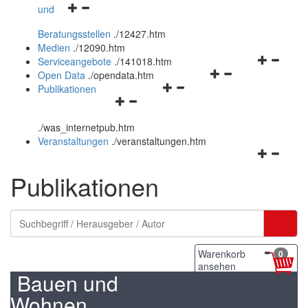
Navigationsmenü
und
und
öffnen
schließen
Beratungsstellen
.
/12427.htm
und
Medien
.
/12090.htm
schließen
Navigation
Serviceangebote
.
/141018.htm
Navigationsmenü
öffnen
Open Data
.
/opendata.htm
Navigationsmenü
öffnen
und
Publikationen
Navigationsmenü
öffnen
und
schließen
öffnen
und
schließen
.
/was_internetpub.htm
und
schließen
Veranstaltungen
.
/veranstaltungen.htm
schließen
Navigation
öffnen
Publikationen
und
schließen
Warenkorb
0
ansehen
Bauen und
Wohnen