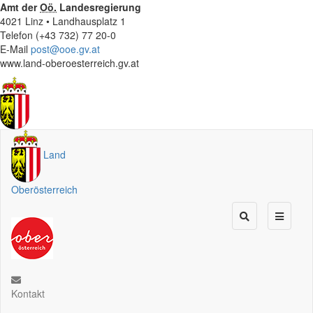
Amt der
Oö.
Landesregierung
4021 Linz • Landhausplatz 1
Telefon (+43 732) 77 20-0
E-Mail
post@ooe.gv.at
www.land-oberoesterreich.gv.at
Land
Oberösterreich
Kontakt