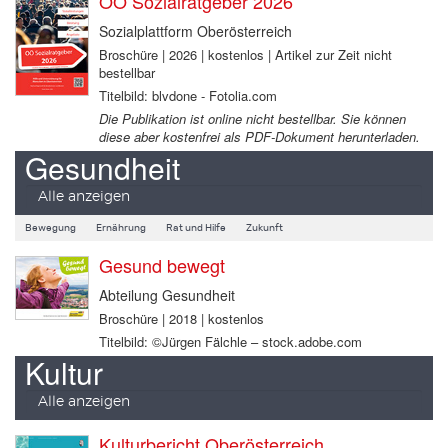
OÖ Sozialratgeber 2026
Sozialplattform Oberösterreich
Broschüre | 2026 | kostenlos | Artikel zur Zeit nicht
bestellbar
Titelbild: blvdone - Fotolia.com
Die Publikation ist online nicht bestellbar. Sie können
diese aber kostenfrei als PDF-Dokument herunterladen.
Gesundheit
Alle anzeigen
Bewegung
Ernährung
Rat und Hilfe
Zukunft
Gesund bewegt
Abteilung Gesundheit
Broschüre | 2018 | kostenlos
Titelbild: ©Jürgen Fälchle – stock.adobe.com
Kultur
Alle anzeigen
Kulturbericht Oberösterreich