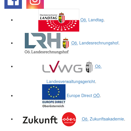
.
.
Oö.
Landtag
.
Oö.
Landesrechnungshof
.
Oö.
Landesverwaltungsgericht
.
Europe Direct
OÖ
.
Oö.
Zukunftsakademie
.