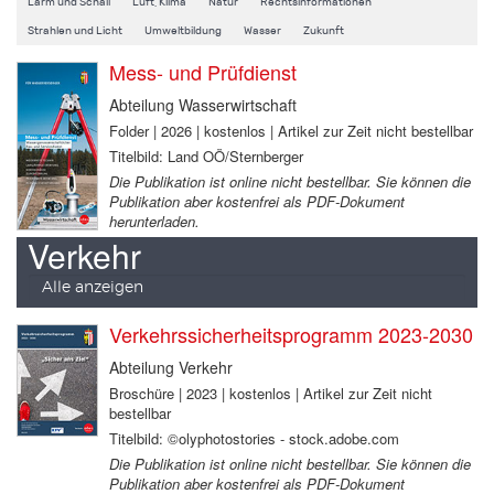
Lärm und Schall
Luft, Klima
Natur
Rechtsinformationen
Strahlen und Licht
Umweltbildung
Wasser
Zukunft
Mess- und Prüfdienst
Abteilung Wasserwirtschaft
Folder | 2026 | kostenlos | Artikel zur Zeit nicht bestellbar
Titelbild: Land OÖ/Sternberger
Die Publikation ist online nicht bestellbar. Sie können die
Publikation aber kostenfrei als PDF-Dokument
herunterladen.
Verkehr
Alle anzeigen
Verkehrssicherheitsprogramm 2023-2030
Abteilung Verkehr
Broschüre | 2023 | kostenlos | Artikel zur Zeit nicht
bestellbar
Titelbild: ©olyphotostories - stock.adobe.com
Die Publikation ist online nicht bestellbar. Sie können die
Publikation aber kostenfrei als PDF-Dokument