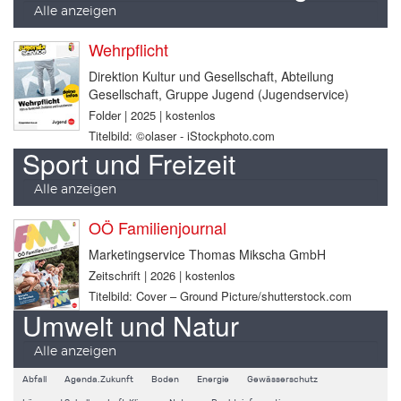
Alle anzeigen
Wehrpflicht
Direktion Kultur und Gesellschaft, Abteilung
Gesellschaft, Gruppe Jugend (Jugendservice)
Folder | 2025 | kostenlos
Titelbild: ©olaser - iStockphoto.com
Sport und Freizeit
Alle anzeigen
OÖ Familienjournal
Marketingservice Thomas Mikscha GmbH
Zeitschrift | 2026 | kostenlos
Titelbild: Cover – Ground Picture/shutterstock.com
Umwelt und Natur
Alle anzeigen
Abfall
Agenda.Zukunft
Boden
Energie
Gewässerschutz