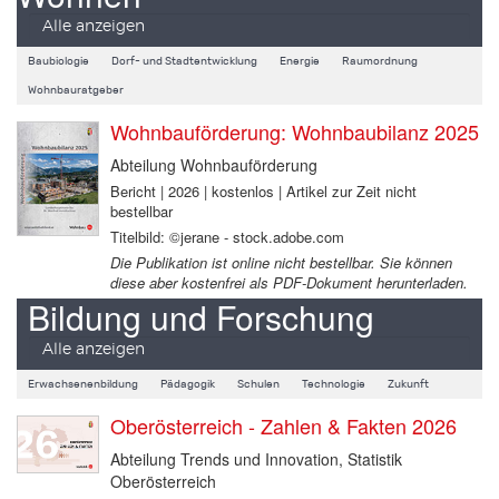
Alle anzeigen
Baubiologie
Dorf- und Stadtentwicklung
Energie
Raumordnung
Wohnbauratgeber
Wohnbauförderung: Wohnbaubilanz 2025
Abteilung Wohnbauförderung
Bericht | 2026 | kostenlos | Artikel zur Zeit nicht
bestellbar
Titelbild: ©jerane - stock.adobe.com
Die Publikation ist online nicht bestellbar. Sie können
diese aber kostenfrei als PDF-Dokument herunterladen.
Bildung und Forschung
Alle anzeigen
Erwachsenenbildung
Pädagogik
Schulen
Technologie
Zukunft
Oberösterreich - Zahlen & Fakten 2026
Abteilung Trends und Innovation, Statistik
Oberösterreich