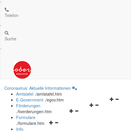
.
Telefon
.
Suche
.
Coronavirus: Aktuelle Informationen
Amtstafel
.
/amtstafel.htm
Navigation
E-Government
.
/egov.htm
Navigationsmenü
öffnen
Förderungen
Navigationsmenü
öffnen
und
.
/foerderungen.htm
öffnen
und
schließen
Formulare
Navigationsmenü
und
schließen
.
/formulare.htm
öffnen
schließen
Info-