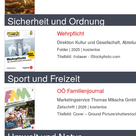
Sicherheit und Ordnung
Wehrpflicht
Direktion Kultur und Gesellschaft, Abtei
Folder | 2025 | kostenlos
Titelbild: ©olaser - iStockphoto.com
Sport und Freizeit
OÖ Familienjournal
Marketingservice Thomas Mikscha Gmb
Zeitschrift | 2026 | kostenlos
Titelbild: Cover – Ground Picture/shuttersto