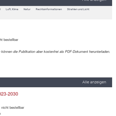
l
Luft, Klima
Natur
Rechtsinformationen
Strahlen und Licht
ht bestellbar
Sie können die Publikation aber kostenfrei als PDF-Dokument herunterladen.
Alle anzeigen
023-2030
 nicht bestellbar
m