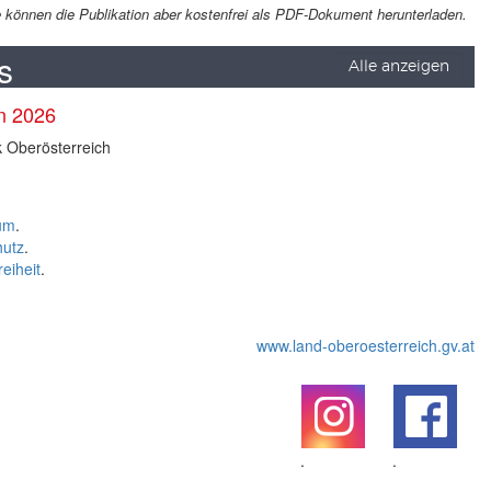
Sie können die Publikation aber kostenfrei als PDF-Dokument herunterladen.
s
Alle anzeigen
en 2026
k Oberösterreich
um
.
hutz
.
reiheit
.
www.land-oberoesterreich.gv.at
.
.