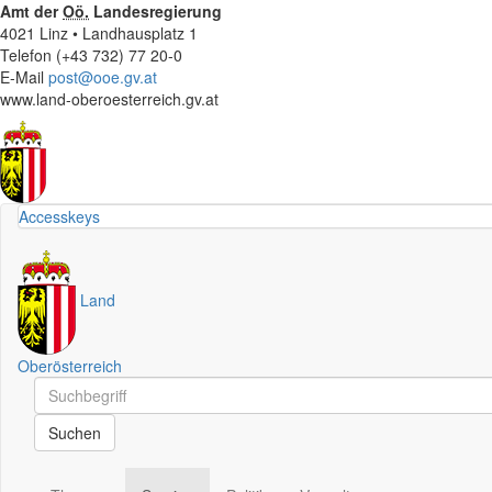
Amt der
Oö.
Landesregierung
4021 Linz • Landhausplatz 1
Telefon (+43 732) 77 20-0
E-Mail
post@ooe.gv.at
www.land-oberoesterreich.gv.at
Accesskeys
Land
Oberösterreich
Schnellsuche
Schnellsuche
Suchen