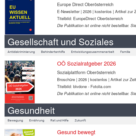
Europe Direct Oberösterreich
E-Newsletter | 2026 | kostenlos | Artikel zur Z
Titelbild: EuropeDirect Oberösterreich
Die Publikation ist online nicht bestellbar.
Gesellschaft und Soziales
Antidiskriminierung
Behindertenhilfe
Entwicklungszusammenarbeit
Familie
OÖ Sozialratgeber 2026
Sozialplattform Oberösterreich
Broschüre | 2026 | kostenlos | Artikel zur Zeit
Titelbild: blvdone - Fotolia.com
Die Publikation ist online nicht bestellbar.
Gesundheit
Bewegung
Ernährung
Rat und Hilfe
Zukunft
Gesund bewegt