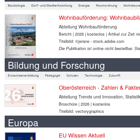
Baubiologie
Dorf- und Stadtentwicklung
Energie
Raumordnung
Wohnbaura
Wohnbauförderung: Wohnbaubil
Abteilung Wohnbauförderung
Bericht | 2026 | kostenlos | Artikel zur Zeit ni
Titelbild: ©jerane - stock.adobe.com
Die Publikation ist online nicht bestellbar.
Bildung und Forschung
Erwachsenenbildung
Pädagogik
Schulen
Technologie
Zukunft
Oberösterreich - Zahlen & Fakt
Abteilung Trends und Innovation, Statisti
Broschüre | 2026 | kostenlos
Titelbild: vectorygraphics
Europa
EU Wissen Aktuell