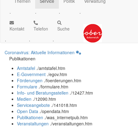
Themen
Service
Politik
Verwaltung
.
.
.
.
Kontakt
Telefon
Suche
.
.
.
Coronavirus: Aktuelle Informationen
Publikationen
Amtstafel
.
/amtstafel.htm
E-Government
.
/egov.htm
Förderungen
.
/foerderungen.htm
Formulare
.
/formulare.htm
Info- und Beratungsstellen
.
/12427.htm
Medien
.
/12090.htm
Serviceangebote
.
/141018.htm
Open Data
.
/opendata.htm
Publikationen
.
/was_internetpub.htm
Veranstaltungen
.
/veranstaltungen.htm