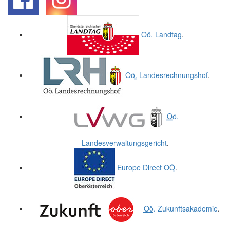
.
.
Oö.
Landtag
.
Oö.
Landesrechnungshof
.
Oö.
Landesverwaltungsgericht
.
Europe Direct
OÖ
.
Oö.
Zukunftsakademie
.