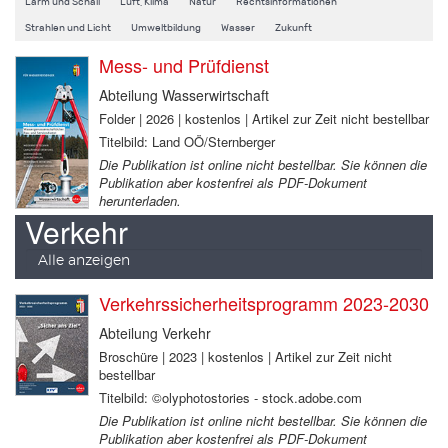
Lärm und Schall
Luft, Klima
Natur
Rechtsinformationen
Strahlen und Licht
Umweltbildung
Wasser
Zukunft
Mess- und Prüfdienst
Abteilung Wasserwirtschaft
Folder | 2026 | kostenlos | Artikel zur Zeit nicht bestellbar
Titelbild: Land OÖ/Sternberger
Die Publikation ist online nicht bestellbar. Sie können die
Publikation aber kostenfrei als PDF-Dokument
herunterladen.
Verkehr
Alle anzeigen
Verkehrssicherheitsprogramm 2023-2030
Abteilung Verkehr
Broschüre | 2023 | kostenlos | Artikel zur Zeit nicht
bestellbar
Titelbild: ©olyphotostories - stock.adobe.com
Die Publikation ist online nicht bestellbar. Sie können die
Publikation aber kostenfrei als PDF-Dokument