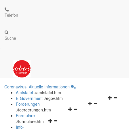
.
Telefon
.
Suche
.
Coronavirus: Aktuelle Informationen
Amtstafel
.
/amtstafel.htm
Navigation
E-Government
.
/egov.htm
Navigationsmenü
öffnen
Förderungen
Navigationsmenü
öffnen
und
.
/foerderungen.htm
öffnen
und
schließen
Formulare
Navigationsmenü
und
schließen
.
/formulare.htm
öffnen
schließen
Info-