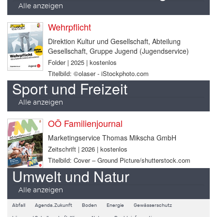
Alle anzeigen
Wehrpflicht
Direktion Kultur und Gesellschaft, Abteilung
Gesellschaft, Gruppe Jugend (Jugendservice)
Folder | 2025 | kostenlos
Titelbild: ©olaser - iStockphoto.com
Sport und Freizeit
Alle anzeigen
OÖ Familienjournal
Marketingservice Thomas Mikscha GmbH
Zeitschrift | 2026 | kostenlos
Titelbild: Cover – Ground Picture/shutterstock.com
Umwelt und Natur
Alle anzeigen
Abfall
Agenda.Zukunft
Boden
Energie
Gewässerschutz