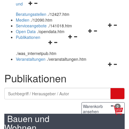
Navigationsmenü
und
und
öffnen
schließen
Beratungsstellen
.
/12427.htm
und
Medien
.
/12090.htm
schließen
Navigation
Serviceangebote
.
/141018.htm
Navigationsmenü
öffnen
Open Data
.
/opendata.htm
Navigationsmenü
öffnen
und
Publikationen
Navigationsmenü
öffnen
und
schließen
öffnen
und
schließen
.
/was_internetpub.htm
und
schließen
Veranstaltungen
.
/veranstaltungen.htm
schließen
Navigation
öffnen
Publikationen
und
schließen
Warenkorb
0
ansehen
Bauen und
Wohnen