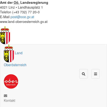
Amt der
Oö.
Landesregierung
4021 Linz • Landhausplatz 1
Telefon (+43 732) 77 20-0
E-Mail
post@ooe.gv.at
www.land-oberoesterreich.gv.at
Land
Oberösterreich
Kontakt