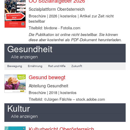
OÖ Sozialratgeber 2026
Sozialplattform Oberösterreich
Broschüre | 2026 | kostenlos | Artikel zur Zeit nicht
bestellbar
Titelbild: blvdone - Fotolia.com
Die Publikation ist online nicht bestellbar. Sie können
diese aber kostenfrei als PDF-Dokument herunterladen.
Gesundheit
Alle anzeigen
Bewegung
Ernährung
Rat und Hilfe
Zukunft
Gesund bewegt
Abteilung Gesundheit
Broschüre | 2018 | kostenlos
Titelbild: ©Jürgen Fälchle – stock.adobe.com
Kultur
Alle anzeigen
Kulturbericht Oberösterreich