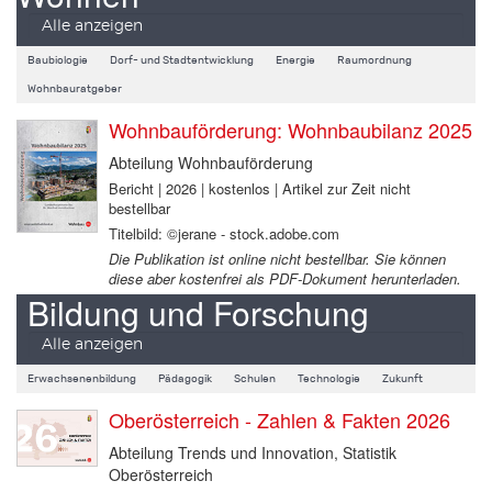
Alle anzeigen
Baubiologie
Dorf- und Stadtentwicklung
Energie
Raumordnung
Wohnbauratgeber
Wohnbauförderung: Wohnbaubilanz 2025
Abteilung Wohnbauförderung
Bericht | 2026 | kostenlos | Artikel zur Zeit nicht
bestellbar
Titelbild: ©jerane - stock.adobe.com
Die Publikation ist online nicht bestellbar. Sie können
diese aber kostenfrei als PDF-Dokument herunterladen.
Bildung und Forschung
Alle anzeigen
Erwachsenenbildung
Pädagogik
Schulen
Technologie
Zukunft
Oberösterreich - Zahlen & Fakten 2026
Abteilung Trends und Innovation, Statistik
Oberösterreich