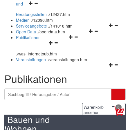
Navigationsmenü
und
und
öffnen
schließen
Beratungsstellen
.
/12427.htm
und
Medien
.
/12090.htm
schließen
Navigation
Serviceangebote
.
/141018.htm
Navigationsmenü
öffnen
Open Data
.
/opendata.htm
Navigationsmenü
öffnen
und
Publikationen
Navigationsmenü
öffnen
und
schließen
öffnen
und
schließen
.
/was_internetpub.htm
und
schließen
Veranstaltungen
.
/veranstaltungen.htm
schließen
Navigation
öffnen
Publikationen
und
schließen
Warenkorb
0
ansehen
Bauen und
Wohnen