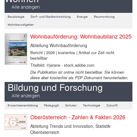
Alle anzeigen
Baubiologie
Dorf- und Stadtentwicklung
Energie
Raumordnung
Wohnbauratgeber
Wohnbauförderung: Wohnbaubilanz 2025
Abteilung Wohnbauförderung
Bericht | 2026 | kostenlos | Artikel zur Zeit nicht
bestellbar
Titelbild: ©jerane - stock.adobe.com
Die Publikation ist online nicht bestellbar. Sie können
diese aber kostenfrei als PDF-Dokument herunterladen.
Bildung und Forschung
Alle anzeigen
Erwachsenenbildung
Pädagogik
Schulen
Technologie
Zukunft
Oberösterreich - Zahlen & Fakten 2026
Abteilung Trends und Innovation, Statistik
Oberösterreich