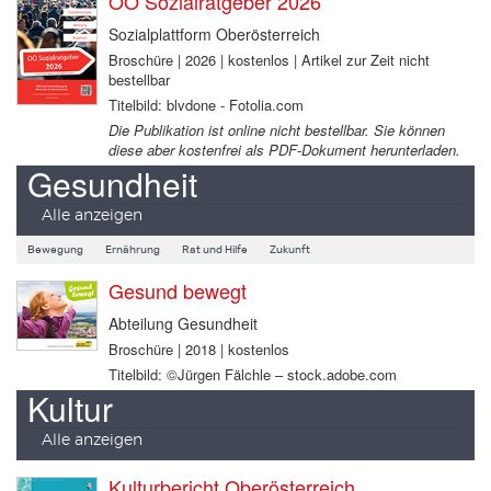
OÖ Sozialratgeber 2026
Sozialplattform Oberösterreich
Broschüre | 2026 | kostenlos | Artikel zur Zeit nicht
bestellbar
Titelbild: blvdone - Fotolia.com
Die Publikation ist online nicht bestellbar. Sie können
diese aber kostenfrei als PDF-Dokument herunterladen.
Gesundheit
Alle anzeigen
Bewegung
Ernährung
Rat und Hilfe
Zukunft
Gesund bewegt
Abteilung Gesundheit
Broschüre | 2018 | kostenlos
Titelbild: ©Jürgen Fälchle – stock.adobe.com
Kultur
Alle anzeigen
Kulturbericht Oberösterreich