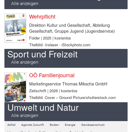
Alle anzeigen
Wehrpflicht
Direktion Kultur und Gesellschaft, Abteilung
Gesellschaft, Gruppe Jugend (Jugendservice)
Folder | 2025 | kostenlos
Titelbild: ©olaser - iStockphoto.com
Sport und Freizeit
Alle anzeigen
OÖ Familienjournal
Marketingservice Thomas Mikscha GmbH
Zeitschrift | 2026 | kostenlos
Titelbild: Cover – Ground Picture/shutterstock.com
Umwelt und Natur
Alle anzeigen
Abfall
Agenda.Zukunft
Boden
Energie
Gewässerschutz