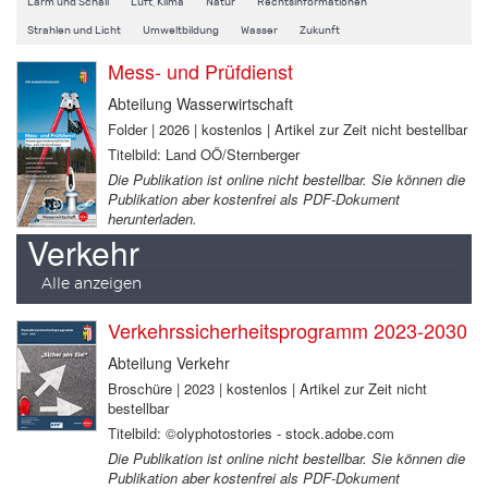
Lärm und Schall
Luft, Klima
Natur
Rechtsinformationen
Strahlen und Licht
Umweltbildung
Wasser
Zukunft
Mess- und Prüfdienst
Abteilung Wasserwirtschaft
Folder | 2026 | kostenlos | Artikel zur Zeit nicht bestellbar
Titelbild: Land OÖ/Sternberger
Die Publikation ist online nicht bestellbar. Sie können die
Publikation aber kostenfrei als PDF-Dokument
herunterladen.
Verkehr
Alle anzeigen
Verkehrssicherheitsprogramm 2023-2030
Abteilung Verkehr
Broschüre | 2023 | kostenlos | Artikel zur Zeit nicht
bestellbar
Titelbild: ©olyphotostories - stock.adobe.com
Die Publikation ist online nicht bestellbar. Sie können die
Publikation aber kostenfrei als PDF-Dokument