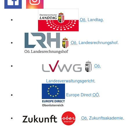
.
.
Oö.
Landtag
.
Oö.
Landesrechnungshof
.
Oö.
Landesverwaltungsgericht
.
Europe Direct
OÖ
.
Oö.
Zukunftsakademie
.