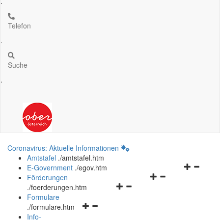
.
Telefon
.
Suche
.
Coronavirus: Aktuelle Informationen
Amtstafel
.
/amtstafel.htm
Navigation
E-Government
.
/egov.htm
Navigationsmenü
öffnen
Förderungen
Navigationsmenü
öffnen
und
.
/foerderungen.htm
öffnen
und
schließen
Formulare
Navigationsmenü
und
schließen
.
/formulare.htm
öffnen
schließen
Info-