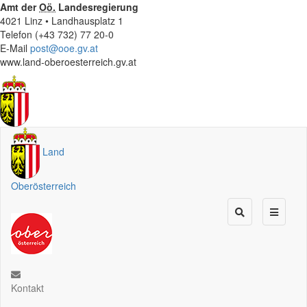
Amt der
Oö.
Landesregierung
4021 Linz • Landhausplatz 1
Telefon (+43 732) 77 20-0
E-Mail
post@ooe.gv.at
www.land-oberoesterreich.gv.at
Land
Oberösterreich
Kontakt