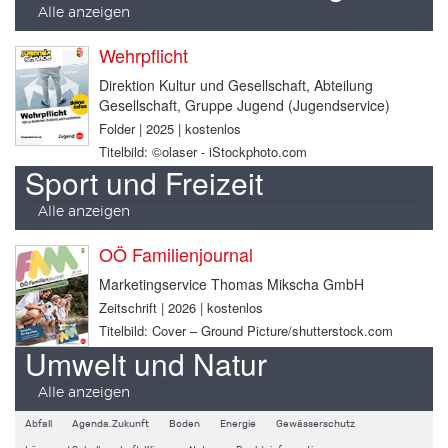
Alle anzeigen
Wehrpflicht
Direktion Kultur und Gesellschaft, Abteilung
Gesellschaft, Gruppe Jugend (Jugendservice)
Folder | 2025 | kostenlos
Titelbild: ©olaser - iStockphoto.com
Sport und Freizeit
Alle anzeigen
OÖ Familienjournal
Marketingservice Thomas Mikscha GmbH
Zeitschrift | 2026 | kostenlos
Titelbild: Cover – Ground Picture/shutterstock.com
Umwelt und Natur
Alle anzeigen
Abfall
Agenda.Zukunft
Boden
Energie
Gewässerschutz