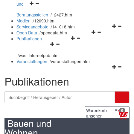
Navigationsmenü
und
und
öffnen
schließen
Beratungsstellen
.
/12427.htm
und
Medien
.
/12090.htm
schließen
Navigation
Serviceangebote
.
/141018.htm
Navigationsmenü
öffnen
Open Data
.
/opendata.htm
Navigationsmenü
öffnen
und
Publikationen
Navigationsmenü
öffnen
und
schließen
öffnen
und
schließen
.
/was_internetpub.htm
und
schließen
Veranstaltungen
.
/veranstaltungen.htm
schließen
Navigation
öffnen
Publikationen
und
schließen
Warenkorb
0
ansehen
Bauen und
Wohnen