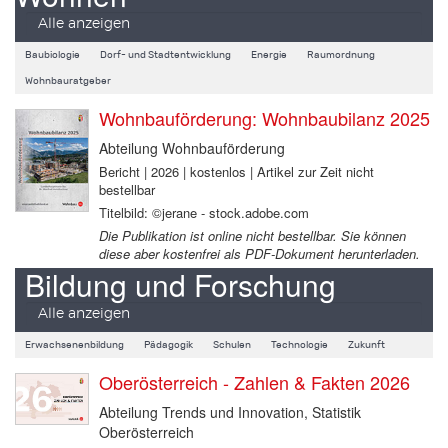
Alle anzeigen
Baubiologie
Dorf- und Stadtentwicklung
Energie
Raumordnung
Wohnbauratgeber
Wohnbauförderung: Wohnbaubilanz 2025
Abteilung Wohnbauförderung
Bericht | 2026 | kostenlos | Artikel zur Zeit nicht
bestellbar
Titelbild: ©jerane - stock.adobe.com
Die Publikation ist online nicht bestellbar. Sie können
diese aber kostenfrei als PDF-Dokument herunterladen.
Bildung und Forschung
Alle anzeigen
Erwachsenenbildung
Pädagogik
Schulen
Technologie
Zukunft
Oberösterreich - Zahlen & Fakten 2026
Abteilung Trends und Innovation, Statistik
Oberösterreich