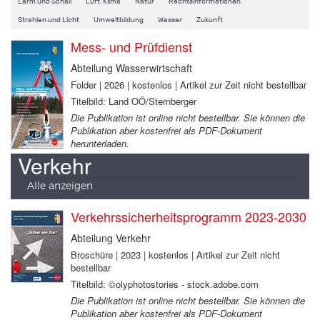
Lärm und Schall
Luft, Klima
Natur
Rechtsinformationen
Strahlen und Licht
Umweltbildung
Wasser
Zukunft
Mess- und Prüfdienst
Abteilung Wasserwirtschaft
Folder | 2026 | kostenlos | Artikel zur Zeit nicht bestellbar
Titelbild: Land OÖ/Sternberger
Die Publikation ist online nicht bestellbar. Sie können die
Publikation aber kostenfrei als PDF-Dokument
herunterladen.
Verkehr
Alle anzeigen
Verkehrssicherheitsprogramm 2023-2030
Abteilung Verkehr
Broschüre | 2023 | kostenlos | Artikel zur Zeit nicht
bestellbar
Titelbild: ©olyphotostories - stock.adobe.com
Die Publikation ist online nicht bestellbar. Sie können die
Publikation aber kostenfrei als PDF-Dokument