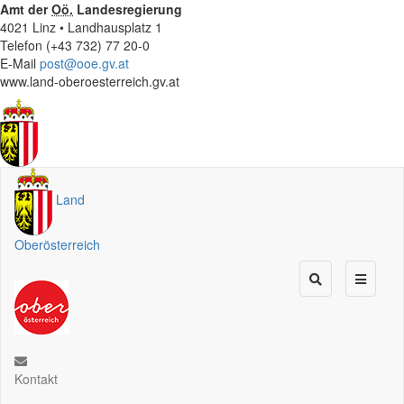
Amt der
Oö.
Landesregierung
4021 Linz • Landhausplatz 1
Telefon (+43 732) 77 20-0
E-Mail
post@ooe.gv.at
www.land-oberoesterreich.gv.at
Land
Oberösterreich
Kontakt