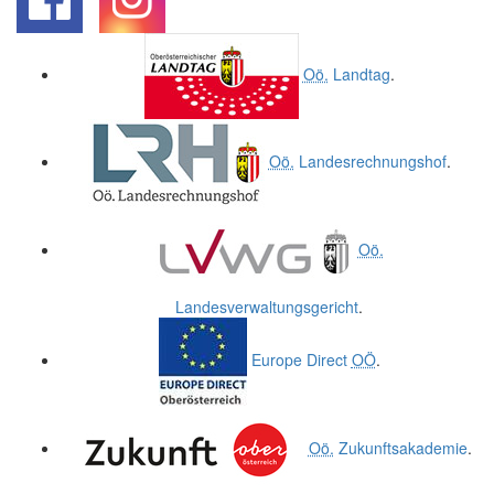
.
.
Oö.
Landtag
.
Oö.
Landesrechnungshof
.
Oö.
Landesverwaltungsgericht
.
Europe Direct
OÖ
.
Oö.
Zukunftsakademie
.