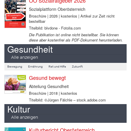
OÖ Sozialratgeber 2026
Sozialplattform Oberösterreich
Broschüre | 2026 | kostenlos | Artikel zur Zeit nicht
bestellbar
Titelbild: blvdone - Fotolia.com
Die Publikation ist online nicht bestellbar. Sie können
diese aber kostenfrei als PDF-Dokument herunterladen.
Gesundheit
Alle anzeigen
Bewegung
Ernährung
Rat und Hilfe
Zukunft
Gesund bewegt
Abteilung Gesundheit
Broschüre | 2018 | kostenlos
Titelbild: ©Jürgen Fälchle – stock.adobe.com
Kultur
Alle anzeigen
Kulturbericht Oberösterreich