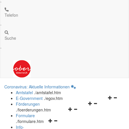
.
Telefon
.
Suche
.
Coronavirus: Aktuelle Informationen
Amtstafel
.
/amtstafel.htm
Navigation
E-Government
.
/egov.htm
Navigationsmenü
öffnen
Förderungen
Navigationsmenü
öffnen
und
.
/foerderungen.htm
öffnen
und
schließen
Formulare
Navigationsmenü
und
schließen
.
/formulare.htm
öffnen
schließen
Info-