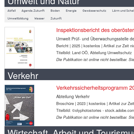
Umwelt und Natur
Abfall
Agenda.Zukunft
Boden
Energie
Gewässerschutz
Lärm und Schal
Umweltbildung
Wasser
Zukunft
Inspektionsbericht des oberöste
Umwelt Prüf- und Überwachungsstelle d
Bericht | 2025 | kostenlos | Artikel zur Zeit ni
Titelbild: Land OÖ, Abteilung Umweltschutz
Die Publikation ist online nicht bestellbar.
Verkehr
Verkehrssicherheitsprogramm 2
Abteilung Verkehr
Broschüre | 2023 | kostenlos | Artikel zur Zeit
Titelbild: ©olyphotostories - stock.adobe.co
Die Publikation ist online nicht bestellbar. 
Wirtschaft, Arbeit und Tourismu