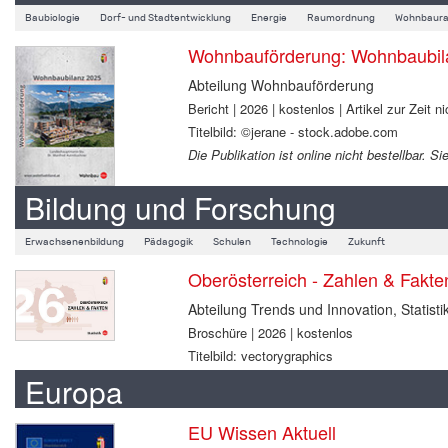
Baubiologie
Dorf- und Stadtentwicklung
Energie
Raumordnung
Wohnbaura
Wohnbauförderung: Wohnbaubil
Abteilung Wohnbauförderung
Bericht | 2026 | kostenlos | Artikel zur Zeit ni
Titelbild: ©jerane - stock.adobe.com
Die Publikation ist online nicht bestellbar.
Bildung und Forschung
Erwachsenenbildung
Pädagogik
Schulen
Technologie
Zukunft
Oberösterreich - Zahlen & Fakt
Abteilung Trends und Innovation, Statisti
Broschüre | 2026 | kostenlos
Titelbild: vectorygraphics
Europa
EU Wissen Aktuell