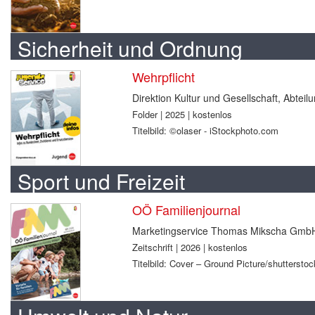
Sicherheit und Ordnung
Wehrpflicht
Direktion Kultur und Gesellschaft, Abtei
Folder | 2025 | kostenlos
Titelbild: ©olaser - iStockphoto.com
Sport und Freizeit
OÖ Familienjournal
Marketingservice Thomas Mikscha Gmb
Zeitschrift | 2026 | kostenlos
Titelbild: Cover – Ground Picture/shuttersto