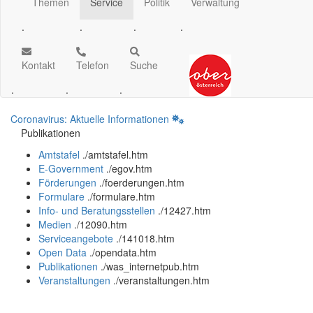
Themen
Service
Politik
Verwaltung
.
.
.
.
Kontakt
Telefon
Suche
.
.
.
Coronavirus: Aktuelle Informationen
Publikationen
Amtstafel
.
/amtstafel.htm
E-Government
.
/egov.htm
Förderungen
.
/foerderungen.htm
Formulare
.
/formulare.htm
Info- und Beratungsstellen
.
/12427.htm
Medien
.
/12090.htm
Serviceangebote
.
/141018.htm
Open Data
.
/opendata.htm
Publikationen
.
/was_internetpub.htm
Veranstaltungen
.
/veranstaltungen.htm