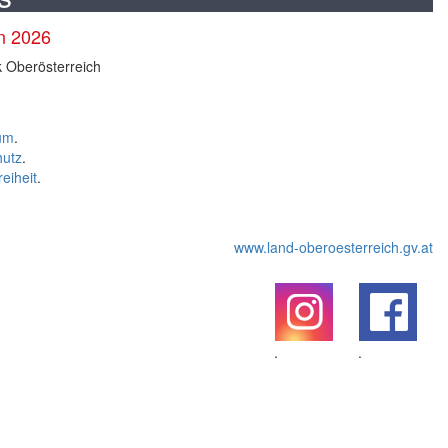
en 2026
k Oberösterreich
um
.
hutz
.
reiheit
.
www.land-oberoesterreich.gv.at
.
.