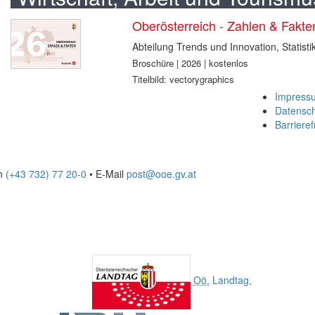
Oberösterreich - Zahlen & Fakt
Abteilung Trends und Innovation, Statisti
Broschüre | 2026 | kostenlos
Titelbild: vectorygraphics
Impress
Datensc
Barrieref
on
(+43 732) 77 20-0
• E-Mail
post@ooe.gv.at
Oö.
Landtag
.