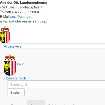
Amt der
Oö.
Landesregierung
4021 Linz • Landhausplatz 1
Telefon (+43 732) 77 20-0
E-Mail
post@ooe.gv.at
www.land-oberoesterreich.gv.at
Accesskeys
Land
Oberösterreich
Schnellsuche
Schnellsuche
Suchen