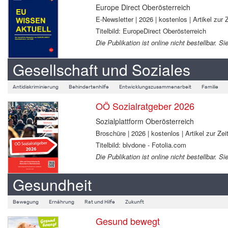
Europe Direct Oberösterreich
E-Newsletter | 2026 | kostenlos | Artikel zur Z
Titelbild: EuropeDirect Oberösterreich
Die Publikation ist online nicht bestellbar.
Gesellschaft und Soziales
Antidiskriminierung
Behindertenhilfe
Entwicklungszusammenarbeit
Familie
OÖ Sozialratgeber 2026
Sozialplattform Oberösterreich
Broschüre | 2026 | kostenlos | Artikel zur Zeit
Titelbild: blvdone - Fotolia.com
Die Publikation ist online nicht bestellbar.
Gesundheit
Bewegung
Ernährung
Rat und Hilfe
Zukunft
Gesund bewegt