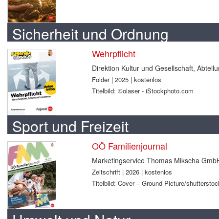
Sicherheit und Ordnung
Wehrpflicht
Direktion Kultur und Gesellschaft, Abtei
Folder | 2025 | kostenlos
Titelbild: ©olaser - iStockphoto.com
Sport und Freizeit
OÖ Familienjournal
Marketingservice Thomas Mikscha Gmb
Zeitschrift | 2026 | kostenlos
Titelbild: Cover – Ground Picture/shuttersto