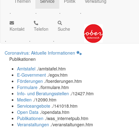
Themen
Service
Politik
Verwaltung
.
.
.
.
Kontakt
Telefon
Suche
.
.
.
Coronavirus: Aktuelle Informationen
Publikationen
Amtstafel
.
/amtstafel.htm
E-Government
.
/egov.htm
Förderungen
.
/foerderungen.htm
Formulare
.
/formulare.htm
Info- und Beratungsstellen
.
/12427.htm
Medien
.
/12090.htm
Serviceangebote
.
/141018.htm
Open Data
.
/opendata.htm
Publikationen
.
/was_internetpub.htm
Veranstaltungen
.
/veranstaltungen.htm