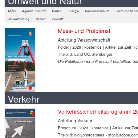
Umwelt und Natur
Abfall
Agenda.Zukunft
Boden
Energie
Gewässerschutz
Lärm und Schal
Umweltbildung
Wasser
Zukunft
Mess- und Prüfdienst
Abteilung Wasserwirtschaft
Folder | 2026 | kostenlos | Artikel zur Zeit nic
Titelbild: Land OÖ/Sternberger
Die Publikation ist online nicht bestellbar. 
Verkehr
Verkehrssicherheitsprogramm 2
Abteilung Verkehr
Broschüre | 2023 | kostenlos | Artikel zur Zeit
Titelbild: ©olyphotostories - stock.adobe.co