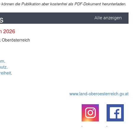
Sie können die Publikation aber kostenfrei als PDF-Dokument herunterladen.
s
Alle anzeigen
en 2026
k Oberösterreich
um
.
hutz
.
reiheit
.
www.land-oberoesterreich.gv.at
.
.