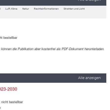
l
Luft, Klima
Natur
Rechtsinformationen
Strahlen und Licht
ht bestellbar
Sie können die Publikation aber kostenfrei als PDF-Dokument herunterladen.
Alle anzeigen
023-2030
 nicht bestellbar
m