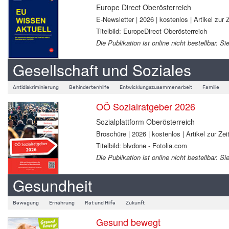
Europe Direct Oberösterreich
E-Newsletter | 2026 | kostenlos | Artikel zur Z
Titelbild: EuropeDirect Oberösterreich
Die Publikation ist online nicht bestellbar.
Gesellschaft und Soziales
Antidiskriminierung
Behindertenhilfe
Entwicklungszusammenarbeit
Familie
OÖ Sozialratgeber 2026
Sozialplattform Oberösterreich
Broschüre | 2026 | kostenlos | Artikel zur Zeit
Titelbild: blvdone - Fotolia.com
Die Publikation ist online nicht bestellbar.
Gesundheit
Bewegung
Ernährung
Rat und Hilfe
Zukunft
Gesund bewegt