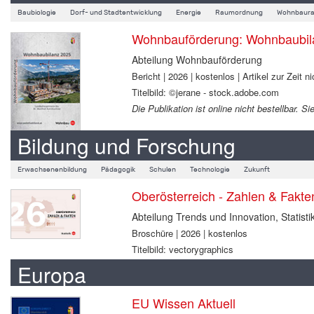
Baubiologie
Dorf- und Stadtentwicklung
Energie
Raumordnung
Wohnbaura
Wohnbauförderung: Wohnbaubil
Abteilung Wohnbauförderung
Bericht | 2026 | kostenlos | Artikel zur Zeit ni
Titelbild: ©jerane - stock.adobe.com
Die Publikation ist online nicht bestellbar.
Bildung und Forschung
Erwachsenenbildung
Pädagogik
Schulen
Technologie
Zukunft
Oberösterreich - Zahlen & Fakt
Abteilung Trends und Innovation, Statisti
Broschüre | 2026 | kostenlos
Titelbild: vectorygraphics
Europa
EU Wissen Aktuell