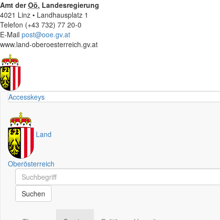
Amt der
Oö.
Landesregierung
4021 Linz • Landhausplatz 1
Telefon (+43 732) 77 20-0
E-Mail
post@ooe.gv.at
www.land-oberoesterreich.gv.at
Accesskeys
Land
Oberösterreich
Schnellsuche
Schnellsuche
Suchen