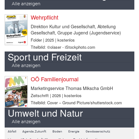
Alle anzeigen
Wehrpflicht
Direktion Kultur und Gesellschaft, Abteilung
Gesellschaft, Gruppe Jugend (Jugendservice)
Folder | 2025 | kostenlos
Titelbild: ©olaser - iStockphoto.com
Sport und Freizeit
Alle anzeigen
OÖ Familienjournal
Marketingservice Thomas Mikscha GmbH
Zeitschrift | 2026 | kostenlos
Titelbild: Cover – Ground Picture/shutterstock.com
Umwelt und Natur
Alle anzeigen
Abfall
Agenda.Zukunft
Boden
Energie
Gewässerschutz