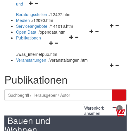
Navigationsmenü
und
und
öffnen
schließen
Beratungsstellen
.
/12427.htm
und
Medien
.
/12090.htm
schließen
Navigation
Serviceangebote
.
/141018.htm
Navigationsmenü
öffnen
Open Data
.
/opendata.htm
Navigationsmenü
öffnen
und
Publikationen
Navigationsmenü
öffnen
und
schließen
öffnen
und
schließen
.
/was_internetpub.htm
und
schließen
Veranstaltungen
.
/veranstaltungen.htm
schließen
Navigation
öffnen
Publikationen
und
schließen
Warenkorb
0
ansehen
Bauen und
Wohnen