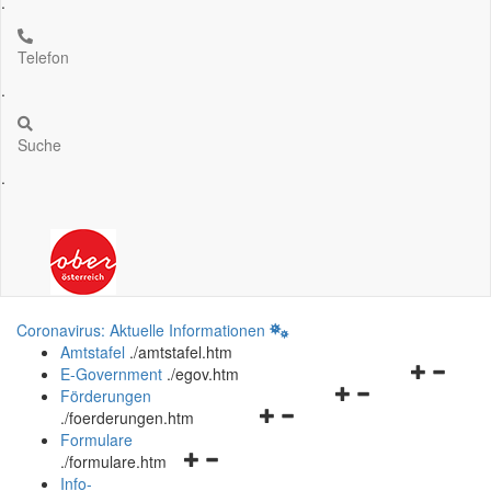
.
Telefon
.
Suche
.
Coronavirus: Aktuelle Informationen
Amtstafel
.
/amtstafel.htm
Navigation
E-Government
.
/egov.htm
Navigationsmenü
öffnen
Förderungen
Navigationsmenü
öffnen
und
.
/foerderungen.htm
öffnen
und
schließen
Formulare
Navigationsmenü
und
schließen
.
/formulare.htm
öffnen
schließen
Info-