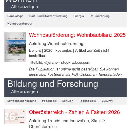
Alle anzeigen
Baubiologie
Dorf- und Stadtentwicklung
Energie
Raumordnung
Wohnbauratgeber
Wohnbauförderung: Wohnbaubilanz 2025
Abteilung Wohnbauförderung
Bericht | 2026 | kostenlos | Artikel zur Zeit nicht
bestellbar
Titelbild: ©jerane - stock.adobe.com
Die Publikation ist online nicht bestellbar. Sie können
diese aber kostenfrei als PDF-Dokument herunterladen.
Bildung und Forschung
Alle anzeigen
Erwachsenenbildung
Pädagogik
Schulen
Technologie
Zukunft
Oberösterreich - Zahlen & Fakten 2026
Abteilung Trends und Innovation, Statistik
Oberösterreich