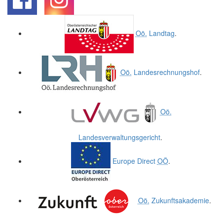
.
.
Oö.
Landtag
.
Oö.
Landesrechnungshof
.
Oö.
Landesverwaltungsgericht
.
Europe Direct
OÖ
.
Oö.
Zukunftsakademie
.