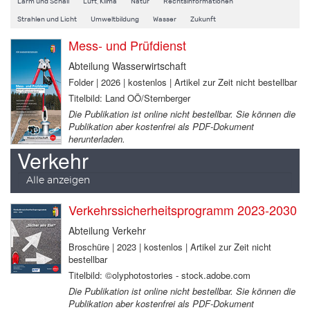
Lärm und Schall
Luft, Klima
Natur
Rechtsinformationen
Strahlen und Licht
Umweltbildung
Wasser
Zukunft
Mess- und Prüfdienst
Abteilung Wasserwirtschaft
Folder | 2026 | kostenlos | Artikel zur Zeit nicht bestellbar
Titelbild: Land OÖ/Sternberger
Die Publikation ist online nicht bestellbar. Sie können die
Publikation aber kostenfrei als PDF-Dokument
herunterladen.
Verkehr
Alle anzeigen
Verkehrssicherheitsprogramm 2023-2030
Abteilung Verkehr
Broschüre | 2023 | kostenlos | Artikel zur Zeit nicht
bestellbar
Titelbild: ©olyphotostories - stock.adobe.com
Die Publikation ist online nicht bestellbar. Sie können die
Publikation aber kostenfrei als PDF-Dokument