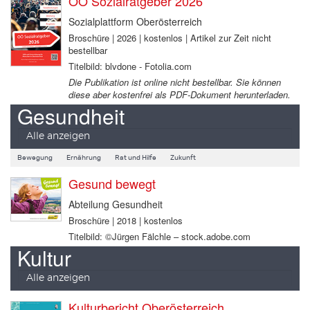
OÖ Sozialratgeber 2026
Sozialplattform Oberösterreich
Broschüre | 2026 | kostenlos | Artikel zur Zeit nicht
bestellbar
Titelbild: blvdone - Fotolia.com
Die Publikation ist online nicht bestellbar. Sie können
diese aber kostenfrei als PDF-Dokument herunterladen.
Gesundheit
Alle anzeigen
Bewegung
Ernährung
Rat und Hilfe
Zukunft
Gesund bewegt
Abteilung Gesundheit
Broschüre | 2018 | kostenlos
Titelbild: ©Jürgen Fälchle – stock.adobe.com
Kultur
Alle anzeigen
Kulturbericht Oberösterreich