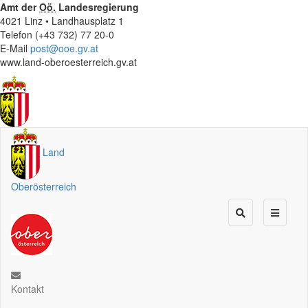
Amt der
Oö.
Landesregierung
4021 Linz • Landhausplatz 1
Telefon (+43 732) 77 20-0
E-Mail
post@ooe.gv.at
www.land-oberoesterreich.gv.at
Land
Oberösterreich
Kontakt