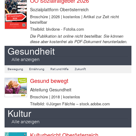
OÖ Sozialratgeber 2026
Sozialplattform Oberösterreich
Broschüre | 2026 | kostenlos | Artikel zur Zeit nicht
bestellbar
Titelbild: blvdone - Fotolia.com
Die Publikation ist online nicht bestellbar. Sie können
diese aber kostenfrei als PDF-Dokument herunterladen.
Gesundheit
Alle anzeigen
Bewegung
Ernährung
Rat und Hilfe
Zukunft
Gesund bewegt
Abteilung Gesundheit
Broschüre | 2018 | kostenlos
Titelbild: ©Jürgen Fälchle – stock.adobe.com
Kultur
Alle anzeigen
Kulturbericht Oberösterreich