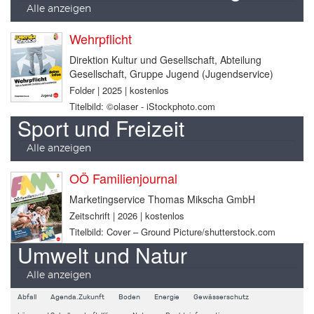
Alle anzeigen
Wehrpflicht
Direktion Kultur und Gesellschaft, Abteilung
Gesellschaft, Gruppe Jugend (Jugendservice)
Folder | 2025 | kostenlos
Titelbild: ©olaser - iStockphoto.com
Sport und Freizeit
Alle anzeigen
OÖ Familienjournal
Marketingservice Thomas Mikscha GmbH
Zeitschrift | 2026 | kostenlos
Titelbild: Cover – Ground Picture/shutterstock.com
Umwelt und Natur
Alle anzeigen
Abfall
Agenda.Zukunft
Boden
Energie
Gewässerschutz