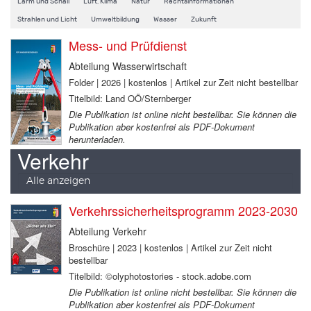
Lärm und Schall
Luft, Klima
Natur
Rechtsinformationen
Strahlen und Licht
Umweltbildung
Wasser
Zukunft
Mess- und Prüfdienst
Abteilung Wasserwirtschaft
Folder | 2026 | kostenlos | Artikel zur Zeit nicht bestellbar
Titelbild: Land OÖ/Sternberger
Die Publikation ist online nicht bestellbar. Sie können die
Publikation aber kostenfrei als PDF-Dokument
herunterladen.
Verkehr
Alle anzeigen
Verkehrssicherheitsprogramm 2023-2030
Abteilung Verkehr
Broschüre | 2023 | kostenlos | Artikel zur Zeit nicht
bestellbar
Titelbild: ©olyphotostories - stock.adobe.com
Die Publikation ist online nicht bestellbar. Sie können die
Publikation aber kostenfrei als PDF-Dokument