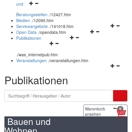
Navigationsmenü
und
und
öffnen
schließen
Beratungsstellen
.
/12427.htm
und
Medien
.
/12090.htm
schließen
Navigation
Serviceangebote
.
/141018.htm
Navigationsmenü
öffnen
Open Data
.
/opendata.htm
Navigationsmenü
öffnen
und
Publikationen
Navigationsmenü
öffnen
und
schließen
öffnen
und
schließen
.
/was_internetpub.htm
und
schließen
Veranstaltungen
.
/veranstaltungen.htm
schließen
Navigation
öffnen
Publikationen
und
schließen
Warenkorb
0
ansehen
Bauen und
Wohnen