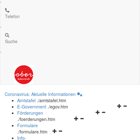
.
Telefon
.
Suche
.
Coronavirus: Aktuelle Informationen
Amtstafel
.
/amtstafel.htm
Navigation
E-Government
.
/egov.htm
Navigationsmenü
öffnen
Förderungen
Navigationsmenü
öffnen
und
.
/foerderungen.htm
öffnen
und
schließen
Formulare
Navigationsmenü
und
schließen
.
/formulare.htm
öffnen
schließen
Info-