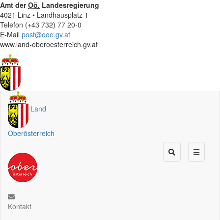
Amt der
Oö.
Landesregierung
4021 Linz • Landhausplatz 1
Telefon (+43 732) 77 20-0
E-Mail
post@ooe.gv.at
www.land-oberoesterreich.gv.at
Land
Oberösterreich
Kontakt