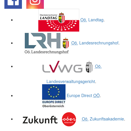
.
.
Oö.
Landtag
.
Oö.
Landesrechnungshof
.
Oö.
Landesverwaltungsgericht
.
Europe Direct
OÖ
.
Oö.
Zukunftsakademie
.