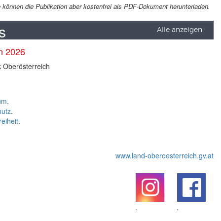
Sie können die Publikation aber kostenfrei als PDF-Dokument herunterladen.
s
Alle anzeigen
en 2026
k Oberösterreich
um
.
hutz
.
reiheit
.
www.land-oberoesterreich.gv.at
.
.