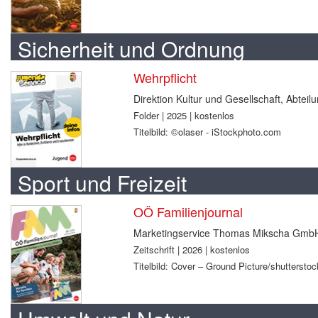
Sicherheit und Ordnung
Wehrpflicht
Direktion Kultur und Gesellschaft, Abtei
Folder | 2025 | kostenlos
Titelbild: ©olaser - iStockphoto.com
Sport und Freizeit
OÖ Familienjournal
Marketingservice Thomas Mikscha Gmb
Zeitschrift | 2026 | kostenlos
Titelbild: Cover – Ground Picture/shuttersto