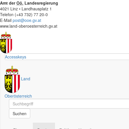
Amt der
Oö.
Landesregierung
4021 Linz • Landhausplatz 1
Telefon (+43 732) 77 20-0
E-Mail
post@ooe.gv.at
www.land-oberoesterreich.gv.at
Accesskeys
Land
Oberösterreich
Schnellsuche
Schnellsuche
Suchen