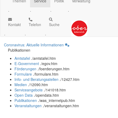
Themen
Service
Politik
Verwaltung
.
.
.
.
Kontakt
Telefon
Suche
.
.
.
Coronavirus: Aktuelle Informationen
Publikationen
Amtstafel
.
/amtstafel.htm
E-Government
.
/egov.htm
Förderungen
.
/foerderungen.htm
Formulare
.
/formulare.htm
Info- und Beratungsstellen
.
/12427.htm
Medien
.
/12090.htm
Serviceangebote
.
/141018.htm
Open Data
.
/opendata.htm
Publikationen
.
/was_internetpub.htm
Veranstaltungen
.
/veranstaltungen.htm