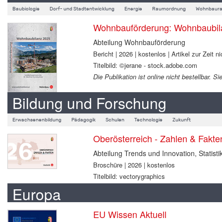
Baubiologie
Dorf- und Stadtentwicklung
Energie
Raumordnung
Wohnbaura
Wohnbauförderung: Wohnbaubil
Abteilung Wohnbauförderung
Bericht | 2026 | kostenlos | Artikel zur Zeit ni
Titelbild: ©jerane - stock.adobe.com
Die Publikation ist online nicht bestellbar.
Bildung und Forschung
Erwachsenenbildung
Pädagogik
Schulen
Technologie
Zukunft
Oberösterreich - Zahlen & Fakt
Abteilung Trends und Innovation, Statisti
Broschüre | 2026 | kostenlos
Titelbild: vectorygraphics
Europa
EU Wissen Aktuell