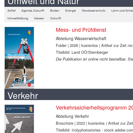
Umwelt und Natur
Abfall
Agenda.Zukunft
Boden
Energie
Gewässerschutz
Lärm und Schal
Umweltbildung
Wasser
Zukunft
Mess- und Prüfdienst
Abteilung Wasserwirtschaft
Folder | 2026 | kostenlos | Artikel zur Zeit nic
Titelbild: Land OÖ/Sternberger
Die Publikation ist online nicht bestellbar. 
Verkehr
Verkehrssicherheitsprogramm 2
Abteilung Verkehr
Broschüre | 2023 | kostenlos | Artikel zur Zeit
Titelbild: ©olyphotostories - stock.adobe.co