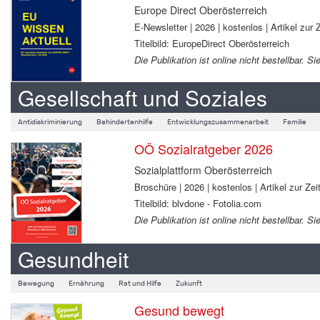
Europe Direct Oberösterreich
E-Newsletter | 2026 | kostenlos | Artikel zur Z
Titelbild: EuropeDirect Oberösterreich
Die Publikation ist online nicht bestellbar.
Gesellschaft und Soziales
Antidiskriminierung
Behindertenhilfe
Entwicklungszusammenarbeit
Familie
OÖ Sozialratgeber 2026
Sozialplattform Oberösterreich
Broschüre | 2026 | kostenlos | Artikel zur Zeit
Titelbild: blvdone - Fotolia.com
Die Publikation ist online nicht bestellbar.
Gesundheit
Bewegung
Ernährung
Rat und Hilfe
Zukunft
Gesund bewegt