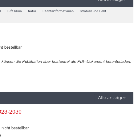
l
Luft, Klima
Natur
Rechtsinformationen
Strahlen und Licht
ht bestellbar
Sie können die Publikation aber kostenfrei als PDF-Dokument herunterladen.
Alle anzeigen
023-2030
 nicht bestellbar
m