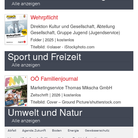
Alle anzeigen
Wehrpflicht
Direktion Kultur und Gesellschaft, Abteilung
Gesellschaft, Gruppe Jugend (Jugendservice)
Folder | 2025 | kostenlos
Titelbild: ©olaser - iStockphoto.com
Sport und Freizeit
Alle anzeigen
OÖ Familienjournal
Marketingservice Thomas Mikscha GmbH
Zeitschrift | 2026 | kostenlos
Titelbild: Cover – Ground Picture/shutterstock.com
Umwelt und Natur
Alle anzeigen
Abfall
Agenda.Zukunft
Boden
Energie
Gewässerschutz