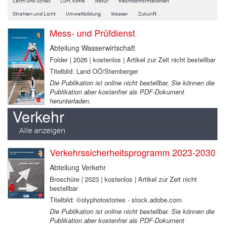
Lärm und Schall
Luft, Klima
Natur
Rechtsinformationen
Strahlen und Licht
Umweltbildung
Wasser
Zukunft
Mess- und Prüfdienst
Abteilung Wasserwirtschaft
Folder | 2026 | kostenlos | Artikel zur Zeit nicht bestellbar
Titelbild: Land OÖ/Sternberger
Die Publikation ist online nicht bestellbar. Sie können die
Publikation aber kostenfrei als PDF-Dokument
herunterladen.
Verkehr
Alle anzeigen
Verkehrssicherheitsprogramm 2023-2030
Abteilung Verkehr
Broschüre | 2023 | kostenlos | Artikel zur Zeit nicht
bestellbar
Titelbild: ©olyphotostories - stock.adobe.com
Die Publikation ist online nicht bestellbar. Sie können die
Publikation aber kostenfrei als PDF-Dokument