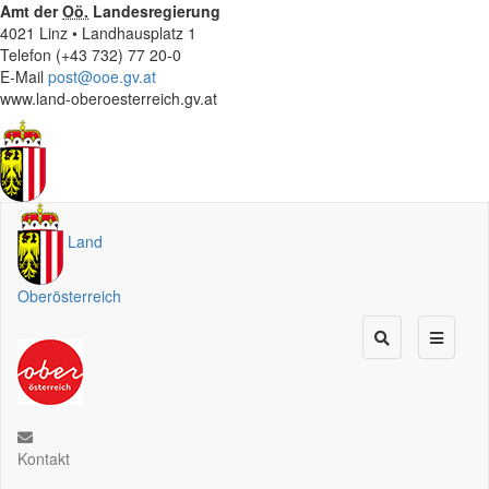
Amt der
Oö.
Landesregierung
4021 Linz • Landhausplatz 1
Telefon (+43 732) 77 20-0
E-Mail
post@ooe.gv.at
www.land-oberoesterreich.gv.at
Land
Oberösterreich
Kontakt