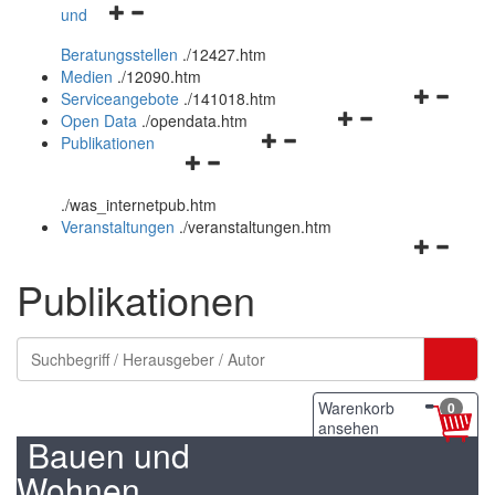
Navigationsmenü
und
und
öffnen
schließen
Beratungsstellen
.
/12427.htm
und
Medien
.
/12090.htm
schließen
Navigation
Serviceangebote
.
/141018.htm
Navigationsmenü
öffnen
Open Data
.
/opendata.htm
Navigationsmenü
öffnen
und
Publikationen
Navigationsmenü
öffnen
und
schließen
öffnen
und
schließen
.
/was_internetpub.htm
und
schließen
Veranstaltungen
.
/veranstaltungen.htm
schließen
Navigation
öffnen
Publikationen
und
schließen
Warenkorb
0
ansehen
Bauen und
Wohnen