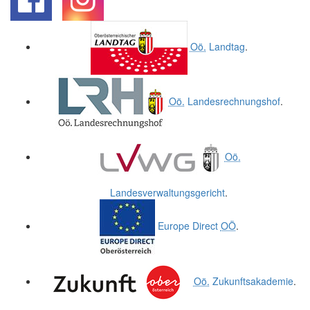
.
.
Oö.
Landtag
.
Oö.
Landesrechnungshof
.
Oö.
Landesverwaltungsgericht
.
Europe Direct
OÖ
.
Oö.
Zukunftsakademie
.