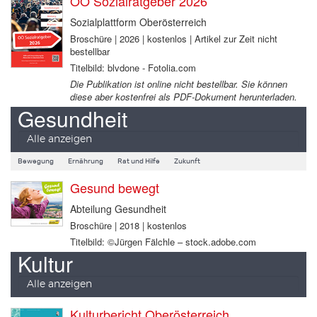
OÖ Sozialratgeber 2026
Sozialplattform Oberösterreich
Broschüre | 2026 | kostenlos | Artikel zur Zeit nicht
bestellbar
Titelbild: blvdone - Fotolia.com
Die Publikation ist online nicht bestellbar. Sie können
diese aber kostenfrei als PDF-Dokument herunterladen.
Gesundheit
Alle anzeigen
Bewegung
Ernährung
Rat und Hilfe
Zukunft
Gesund bewegt
Abteilung Gesundheit
Broschüre | 2018 | kostenlos
Titelbild: ©Jürgen Fälchle – stock.adobe.com
Kultur
Alle anzeigen
Kulturbericht Oberösterreich