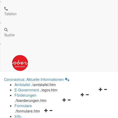
.
Telefon
.
Suche
.
Coronavirus: Aktuelle Informationen
Amtstafel
.
/amtstafel.htm
Navigation
E-Government
.
/egov.htm
Navigationsmenü
öffnen
Förderungen
Navigationsmenü
öffnen
und
.
/foerderungen.htm
öffnen
und
schließen
Formulare
Navigationsmenü
und
schließen
.
/formulare.htm
öffnen
schließen
Info-