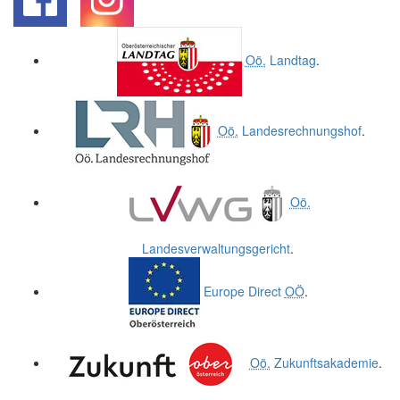
.
.
Oö.
Landtag
.
Oö.
Landesrechnungshof
.
Oö.
Landesverwaltungsgericht
.
Europe Direct
OÖ
.
Oö.
Zukunftsakademie
.