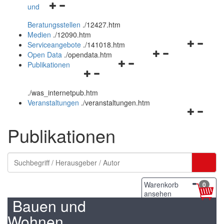
Navigationsmenü
und
und
öffnen
schließen
Beratungsstellen
.
/12427.htm
und
Medien
.
/12090.htm
schließen
Navigation
Serviceangebote
.
/141018.htm
Navigationsmenü
öffnen
Open Data
.
/opendata.htm
Navigationsmenü
öffnen
und
Publikationen
Navigationsmenü
öffnen
und
schließen
öffnen
und
schließen
.
/was_internetpub.htm
und
schließen
Veranstaltungen
.
/veranstaltungen.htm
schließen
Navigation
öffnen
Publikationen
und
schließen
Warenkorb
0
ansehen
Bauen und
Wohnen