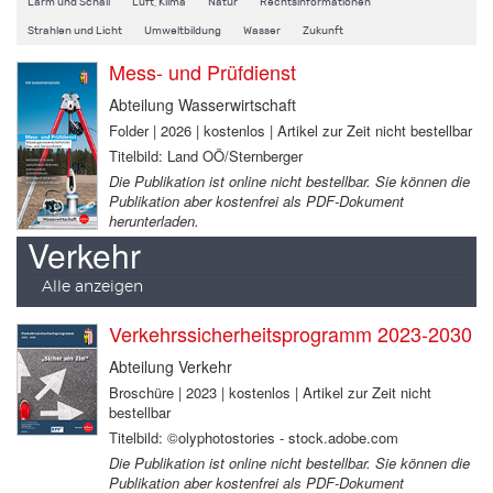
Lärm und Schall
Luft, Klima
Natur
Rechtsinformationen
Strahlen und Licht
Umweltbildung
Wasser
Zukunft
Mess- und Prüfdienst
Abteilung Wasserwirtschaft
Folder | 2026 | kostenlos | Artikel zur Zeit nicht bestellbar
Titelbild: Land OÖ/Sternberger
Die Publikation ist online nicht bestellbar. Sie können die
Publikation aber kostenfrei als PDF-Dokument
herunterladen.
Verkehr
Alle anzeigen
Verkehrssicherheitsprogramm 2023-2030
Abteilung Verkehr
Broschüre | 2023 | kostenlos | Artikel zur Zeit nicht
bestellbar
Titelbild: ©olyphotostories - stock.adobe.com
Die Publikation ist online nicht bestellbar. Sie können die
Publikation aber kostenfrei als PDF-Dokument