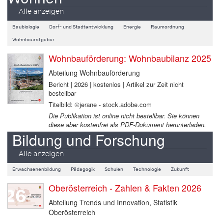
Alle anzeigen
Baubiologie
Dorf- und Stadtentwicklung
Energie
Raumordnung
Wohnbauratgeber
Wohnbauförderung: Wohnbaubilanz 2025
Abteilung Wohnbauförderung
Bericht | 2026 | kostenlos | Artikel zur Zeit nicht
bestellbar
Titelbild: ©jerane - stock.adobe.com
Die Publikation ist online nicht bestellbar. Sie können
diese aber kostenfrei als PDF-Dokument herunterladen.
Bildung und Forschung
Alle anzeigen
Erwachsenenbildung
Pädagogik
Schulen
Technologie
Zukunft
Oberösterreich - Zahlen & Fakten 2026
Abteilung Trends und Innovation, Statistik
Oberösterreich