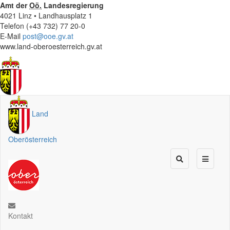
Amt der
Oö.
Landesregierung
4021 Linz • Landhausplatz 1
Telefon (+43 732) 77 20-0
E-Mail
post@ooe.gv.at
www.land-oberoesterreich.gv.at
Land
Oberösterreich
Kontakt