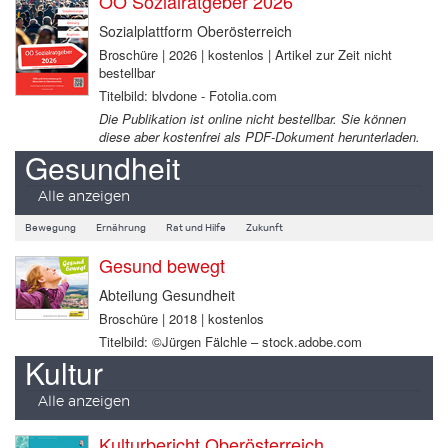
OÖ Sozialratgeber 2026
Sozialplattform Oberösterreich
Broschüre | 2026 | kostenlos | Artikel zur Zeit nicht
bestellbar
Titelbild: blvdone - Fotolia.com
Die Publikation ist online nicht bestellbar. Sie können
diese aber kostenfrei als PDF-Dokument herunterladen.
Gesundheit
Alle anzeigen
Bewegung
Ernährung
Rat und Hilfe
Zukunft
Gesund bewegt
Abteilung Gesundheit
Broschüre | 2018 | kostenlos
Titelbild: ©Jürgen Fälchle – stock.adobe.com
Kultur
Alle anzeigen
Kulturbericht Oberösterreich