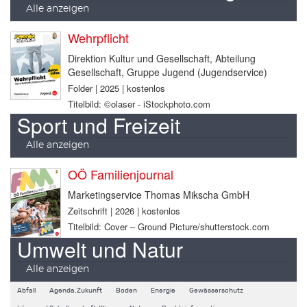
Alle anzeigen
Wehrpflicht
Direktion Kultur und Gesellschaft, Abteilung
Gesellschaft, Gruppe Jugend (Jugendservice)
Folder | 2025 | kostenlos
Titelbild: ©olaser - iStockphoto.com
Sport und Freizeit
Alle anzeigen
OÖ Familienjournal
Marketingservice Thomas Mikscha GmbH
Zeitschrift | 2026 | kostenlos
Titelbild: Cover – Ground Picture/shutterstock.com
Umwelt und Natur
Alle anzeigen
Abfall
Agenda.Zukunft
Boden
Energie
Gewässerschutz