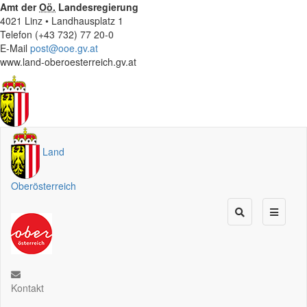
Amt der
Oö.
Landesregierung
4021 Linz • Landhausplatz 1
Telefon (+43 732) 77 20-0
E-Mail
post@ooe.gv.at
www.land-oberoesterreich.gv.at
Land
Oberösterreich
Kontakt