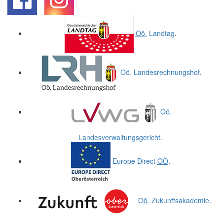
.
.
Oö.
Landtag
.
Oö.
Landesrechnungshof
.
Oö.
Landesverwaltungsgericht
.
Europe Direct
OÖ
.
Oö.
Zukunftsakademie
.