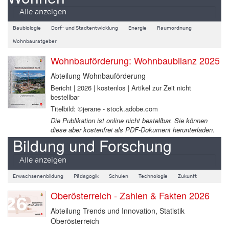
Alle anzeigen
Baubiologie
Dorf- und Stadtentwicklung
Energie
Raumordnung
Wohnbauratgeber
Wohnbauförderung: Wohnbaubilanz 2025
Abteilung Wohnbauförderung
Bericht | 2026 | kostenlos | Artikel zur Zeit nicht
bestellbar
Titelbild: ©jerane - stock.adobe.com
Die Publikation ist online nicht bestellbar. Sie können
diese aber kostenfrei als PDF-Dokument herunterladen.
Bildung und Forschung
Alle anzeigen
Erwachsenenbildung
Pädagogik
Schulen
Technologie
Zukunft
Oberösterreich - Zahlen & Fakten 2026
Abteilung Trends und Innovation, Statistik
Oberösterreich