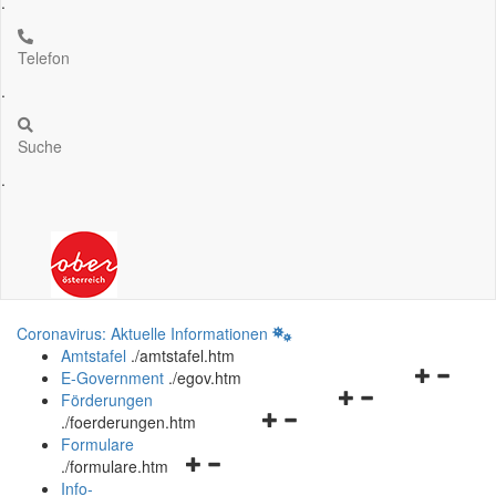
.
Telefon
.
Suche
.
Coronavirus: Aktuelle Informationen
Amtstafel
.
/amtstafel.htm
Navigation
E-Government
.
/egov.htm
Navigationsmenü
öffnen
Förderungen
Navigationsmenü
öffnen
und
.
/foerderungen.htm
öffnen
und
schließen
Formulare
Navigationsmenü
und
schließen
.
/formulare.htm
öffnen
schließen
Info-