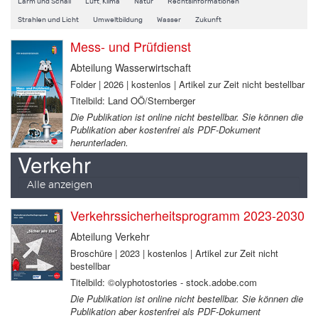
Lärm und Schall
Luft, Klima
Natur
Rechtsinformationen
Strahlen und Licht
Umweltbildung
Wasser
Zukunft
Mess- und Prüfdienst
Abteilung Wasserwirtschaft
Folder | 2026 | kostenlos | Artikel zur Zeit nicht bestellbar
Titelbild: Land OÖ/Sternberger
Die Publikation ist online nicht bestellbar. Sie können die
Publikation aber kostenfrei als PDF-Dokument
herunterladen.
Verkehr
Alle anzeigen
Verkehrssicherheitsprogramm 2023-2030
Abteilung Verkehr
Broschüre | 2023 | kostenlos | Artikel zur Zeit nicht
bestellbar
Titelbild: ©olyphotostories - stock.adobe.com
Die Publikation ist online nicht bestellbar. Sie können die
Publikation aber kostenfrei als PDF-Dokument