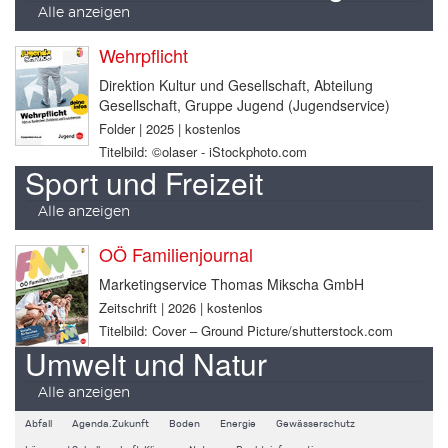
Alle anzeigen
Wehrpflicht
Direktion Kultur und Gesellschaft, Abteilung
Gesellschaft, Gruppe Jugend (Jugendservice)
Folder | 2025 | kostenlos
Titelbild: ©olaser - iStockphoto.com
Sport und Freizeit
Alle anzeigen
OÖ Familienjournal
Marketingservice Thomas Mikscha GmbH
Zeitschrift | 2026 | kostenlos
Titelbild: Cover – Ground Picture/shutterstock.com
Umwelt und Natur
Alle anzeigen
Abfall
Agenda.Zukunft
Boden
Energie
Gewässerschutz