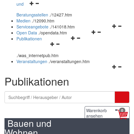
Navigationsmenü
und
und
öffnen
schließen
Beratungsstellen
.
/12427.htm
und
Medien
.
/12090.htm
schließen
Navigation
Serviceangebote
.
/141018.htm
Navigationsmenü
öffnen
Open Data
.
/opendata.htm
Navigationsmenü
öffnen
und
Publikationen
Navigationsmenü
öffnen
und
schließen
öffnen
und
schließen
.
/was_internetpub.htm
und
schließen
Veranstaltungen
.
/veranstaltungen.htm
schließen
Navigation
öffnen
Publikationen
und
schließen
Warenkorb
0
ansehen
Bauen und
Wohnen