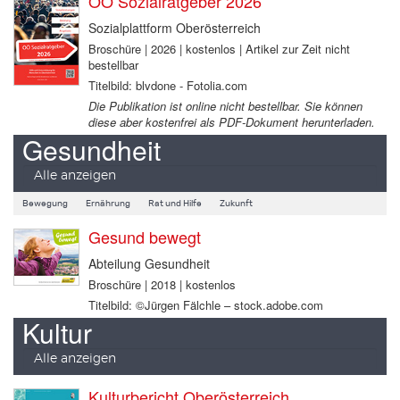
OÖ Sozialratgeber 2026
Sozialplattform Oberösterreich
Broschüre | 2026 | kostenlos | Artikel zur Zeit nicht
bestellbar
Titelbild: blvdone - Fotolia.com
Die Publikation ist online nicht bestellbar. Sie können
diese aber kostenfrei als PDF-Dokument herunterladen.
Gesundheit
Alle anzeigen
Bewegung
Ernährung
Rat und Hilfe
Zukunft
Gesund bewegt
Abteilung Gesundheit
Broschüre | 2018 | kostenlos
Titelbild: ©Jürgen Fälchle – stock.adobe.com
Kultur
Alle anzeigen
Kulturbericht Oberösterreich